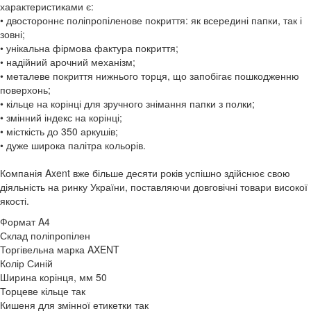
характеристиками є:
• двостороннє поліпропіленове покриття: як всередині папки, так і
зовні;
• унікальна фірмова фактура покриття;
• надійний арочний механізм;
• металеве покриття нижнього торця, що запобігає пошкодженню
поверхонь;
• кільце на корінці для зручного знімання папки з полки;
• змінний індекс на корінці;
• місткість до 350 аркушів;
• дуже широка палітра кольорів.
Компанія Axent вже більше десяти років успішно здійснює свою
діяльність на ринку України, поставляючи довговічні товари високої
якості.
Формат
A4
Склад
поліпропілен
Торгівельна марка
AXENT
Колір
Синій
Ширина корінця, мм
50
Торцеве кільце
так
Кишеня для змінної етикетки
так