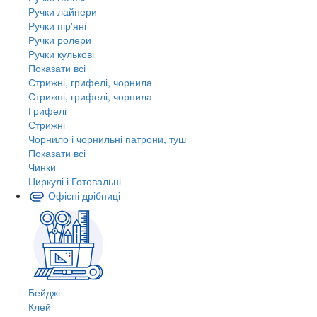
Ручки лайнери
Ручки пір'яні
Ручки ролери
Ручки кулькові
Показати всі
Стрижні, грифелі, чорнила
Стрижні, грифелі, чорнила
Грифелі
Стрижні
Чорнило і чорнильні патрони, туш
Показати всі
Чинки
Циркулі і Готовальні
Офісні дрібниці
Бейджі
Клей