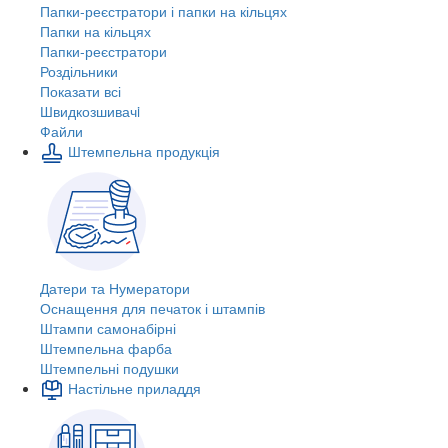
Папки-реєстратори і папки на кільцях
Папки на кільцях
Папки-реєстратори
Роздільники
Показати всі
Швидкозшивачi
Файли
Штемпельна продукція
Датери та Нумератори
Оснащення для печаток і штампів
Штампи самонабірні
Штемпельна фарба
Штемпельні подушки
Настільне приладдя