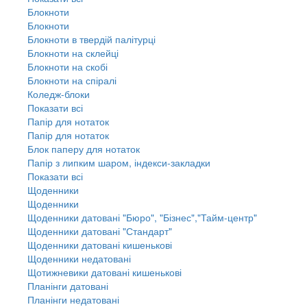
Блокноти
Блокноти
Блокноти в твердій палітурці
Блокноти на склейці
Блокноти на скобі
Блокноти на спіралі
Коледж-блоки
Показати всі
Папір для нотаток
Папір для нотаток
Блок паперу для нотаток
Папір з липким шаром, індекси-закладки
Показати всі
Щоденники
Щоденники
Щоденники датовані "Бюро", "Бізнес","Тайм-центр"
Щоденники датовані "Стандарт"
Щоденники датовані кишенькові
Щоденники недатовані
Щотижневики датовані кишенькові
Планінги датовані
Планінги недатовані