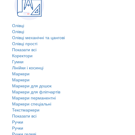
Олівці
Олівці
Олівці механічні та цангові
Олівці прості
Показати всі
Коректори
Гумки
Лінійки і косинці
Маркери
Маркери
Маркери для дошок
Маркери для фліпчартів
Маркери перманентні
Маркери спеціальні
Текстмаркери
Показати всі
Ручки
Ручки
Ручки гелеві