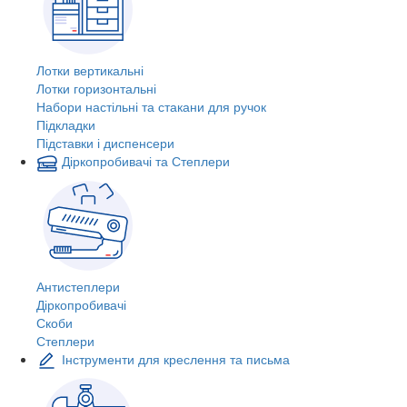
Лотки вертикальні
Лотки горизонтальні
Набори настільні та стакани для ручок
Підкладки
Підставки і диспенсери
Діркопробивачі та Степлери
Антистеплери
Діркопробивачі
Скоби
Степлери
Інструменти для креслення та письма