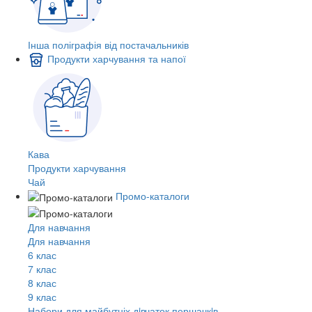
Інша поліграфія від постачальників
Продукти харчування та напої
Кава
Продукти харчування
Чай
Промо-каталоги
Для навчання
Для навчання
6 клас
7 клас
8 клас
9 клас
Набори для майбутніх дiвчаток першачкiв