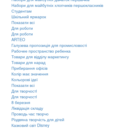
Набори для майбутніх хлопчиків першокласників
Студентам
Шкільний ярмарок
Показати всі
Для роботи
Для роботи
ARTEO
Галузева пропозиція для промисловості
Рабочее пространство ребенка
Товари для відділу маркетингу
Товари для нарад
Прибирання офісів
Колір має значення
Кольорові ідеї
Показати всі
Для творчостi
Для творчостi
8 березня
Ліквідація складу
Проводь час творчо
Різдвяна творчість для дітей
Казковий світ Disney