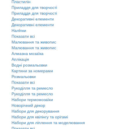
Пластилін
Приладдя для творчості
Приладдя для творчості
Декоративні елементи
Декоративні елементи
Налiпки
Показати всі
Малювання та живопис
Малювання та живопис
Алмазна мозаїка
Аплікація
Водні розмальовки
Картини за номерами
Розмальовки
Показати всі
Рукоділля та ремесло
Рукоділля та ремесло
Набори термомозаїки
Новорічний декор
Набори для декорування
Набори для квілінгу та орігамі
Набори для ліплення та моделювання
Показати всі