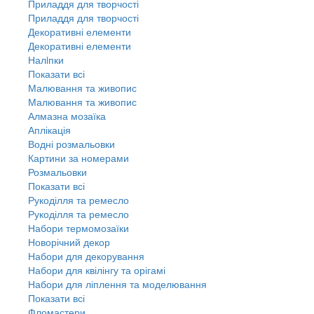
Приладдя для творчості
Приладдя для творчості
Декоративні елементи
Декоративні елементи
Налiпки
Показати всі
Малювання та живопис
Малювання та живопис
Алмазна мозаїка
Аплікація
Водні розмальовки
Картини за номерами
Розмальовки
Показати всі
Рукоділля та ремесло
Рукоділля та ремесло
Набори термомозаїки
Новорічний декор
Набори для декорування
Набори для квілінгу та орігамі
Набори для ліплення та моделювання
Показати всі
Фломастери