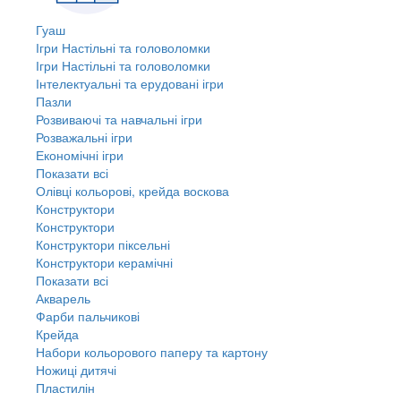
Гуаш
Ігри Настільні та головоломки
Ігри Настільні та головоломки
Інтелектуальні та ерудовані ігри
Пазли
Розвиваючі та навчальні ігри
Розважальні ігри
Економічні ігри
Показати всі
Олівці кольорові, крейда воскова
Конструктори
Конструктори
Конструктори піксельні
Конструктори керамічні
Показати всі
Акварель
Фарби пальчикові
Крейда
Набори кольорового паперу та картону
Ножиці дитячі
Пластилін