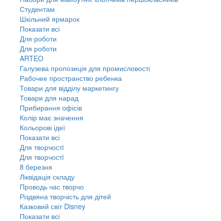
Студентам
Шкільний ярмарок
Показати всі
Для роботи
Для роботи
ARTEO
Галузева пропозиція для промисловості
Рабочее пространство ребенка
Товари для відділу маркетингу
Товари для нарад
Прибирання офісів
Колір має значення
Кольорові ідеї
Показати всі
Для творчостi
Для творчостi
8 березня
Ліквідація складу
Проводь час творчо
Різдвяна творчість для дітей
Казковий світ Disney
Показати всі