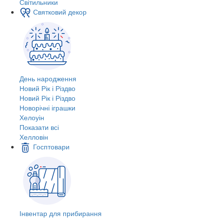
Світильники
Святковий декор
День народження
Новий Рік і Різдво
Новий Рік і Різдво
Новорічні іграшки
Хелоуін
Показати всі
Хелловін
Госптовари
Інвентар для прибирання