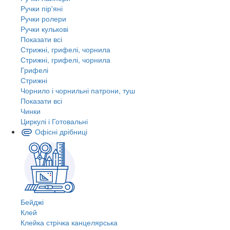
Ручки пір'яні
Ручки ролери
Ручки кулькові
Показати всі
Стрижні, грифелі, чорнила
Стрижні, грифелі, чорнила
Грифелі
Стрижні
Чорнило і чорнильні патрони, туш
Показати всі
Чинки
Циркулі і Готовальні
Офісні дрібниці
Бейджі
Клей
Клейка стрічка канцелярська