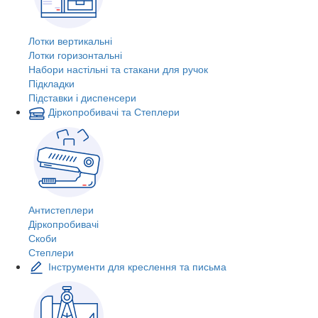
Лотки вертикальні
Лотки горизонтальні
Набори настільні та стакани для ручок
Підкладки
Підставки і диспенсери
Діркопробивачі та Степлери
Антистеплери
Діркопробивачі
Скоби
Степлери
Інструменти для креслення та письма