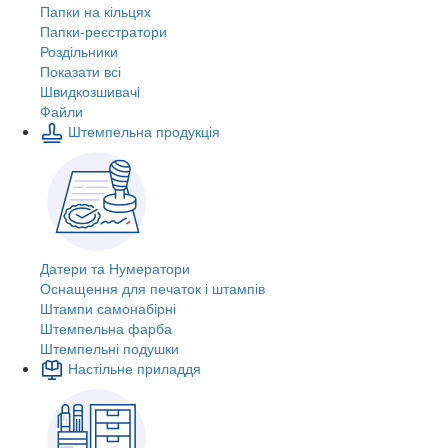
Папки на кільцях
Папки-реєстратори
Роздільники
Показати всі
Швидкозшивачi
Файли
Штемпельна продукція
Датери та Нумератори
Оснащення для печаток і штампів
Штампи самонабірні
Штемпельна фарба
Штемпельні подушки
Настільне приладдя