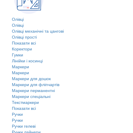
Олівці
Олівці
Олівці механічні та цангові
Олівці прості
Показати всі
Коректори
Гумки
Лінійки і косинці
Маркери
Маркери
Маркери для дошок
Маркери для фліпчартів
Маркери перманентні
Маркери спеціальні
Текстмаркери
Показати всі
Ручки
Ручки
Ручки гелеві
Ручки лайнери