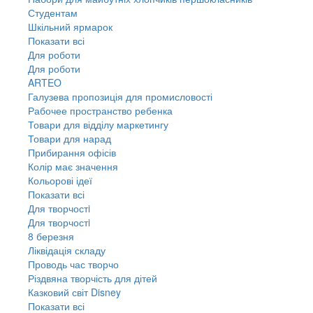
Студентам
Шкільний ярмарок
Показати всі
Для роботи
Для роботи
ARTEO
Галузева пропозиція для промисловості
Рабочее пространство ребенка
Товари для відділу маркетингу
Товари для нарад
Прибирання офісів
Колір має значення
Кольорові ідеї
Показати всі
Для творчостi
Для творчостi
8 березня
Ліквідація складу
Проводь час творчо
Різдвяна творчість для дітей
Казковий світ Disney
Показати всі