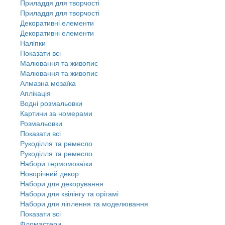
Приладдя для творчості
Приладдя для творчості
Декоративні елементи
Декоративні елементи
Налiпки
Показати всі
Малювання та живопис
Малювання та живопис
Алмазна мозаїка
Аплікація
Водні розмальовки
Картини за номерами
Розмальовки
Показати всі
Рукоділля та ремесло
Рукоділля та ремесло
Набори термомозаїки
Новорічний декор
Набори для декорування
Набори для квілінгу та орігамі
Набори для ліплення та моделювання
Показати всі
Фломастери