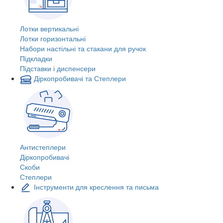
Лотки вертикальні
Лотки горизонтальні
Набори настільні та стакани для ручок
Підкладки
Підставки і диспенсери
Діркопробивачі та Степлери
Антистеплери
Діркопробивачі
Скоби
Степлери
Інструменти для креслення та письма