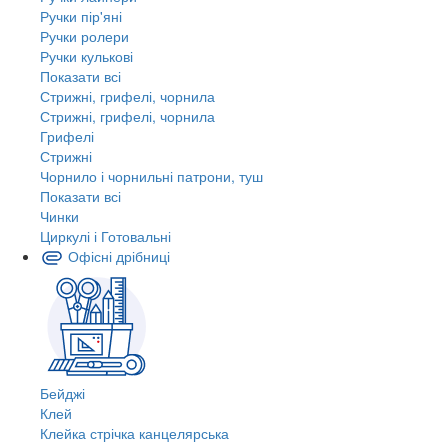
Ручки пір'яні
Ручки ролери
Ручки кулькові
Показати всі
Стрижні, грифелі, чорнила
Стрижні, грифелі, чорнила
Грифелі
Стрижні
Чорнило і чорнильні патрони, туш
Показати всі
Чинки
Циркулі і Готовальні
Офісні дрібниці
Бейджі
Клей
Клейка стрічка канцелярська