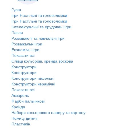
Гуаш
Ігри Настільні та головоломки
Ігри Настільні та головоломки
Інтелектуальні та ерудовані ігри
Пазли
Розвиваючі та навчальні ігри
Розважальні ігри
Економічні ігри
Показати всі
Олівці кольорові, крейда воскова
Конструктори
Конструктори
Конструктори піксельні
Конструктори керамічні
Показати всі
Акварель
Фарби пальчикові
Крейда
Набори кольорового паперу та картону
Ножиці дитячі
Пластилін