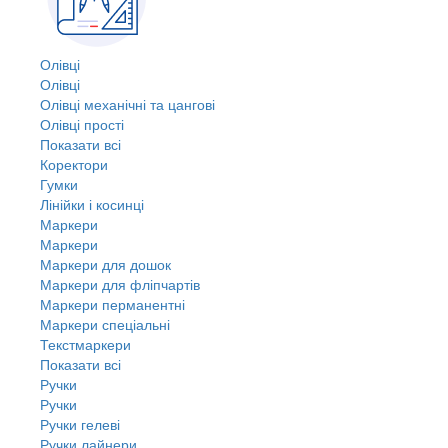
Олівці
Олівці
Олівці механічні та цангові
Олівці прості
Показати всі
Коректори
Гумки
Лінійки і косинці
Маркери
Маркери
Маркери для дошок
Маркери для фліпчартів
Маркери перманентні
Маркери спеціальні
Текстмаркери
Показати всі
Ручки
Ручки
Ручки гелеві
Ручки лайнери