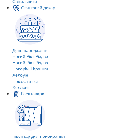
Світильники
Святковий декор
День народження
Новий Рік і Різдво
Новий Рік і Різдво
Новорічні іграшки
Хелоуін
Показати всі
Хелловін
Госптовари
Інвентар для прибирання