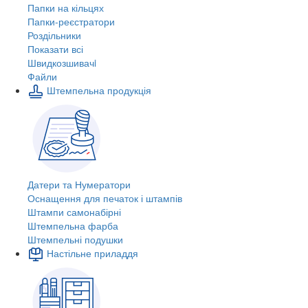
Папки на кільцях
Папки-реєстратори
Роздільники
Показати всі
Швидкозшивачi
Файли
Штемпельна продукція
Датери та Нумератори
Оснащення для печаток і штампів
Штампи самонабірні
Штемпельна фарба
Штемпельні подушки
Настільне приладдя