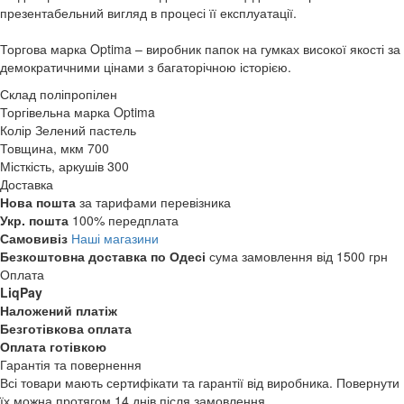
презентабельний вигляд в процесі її експлуатації.
Торгова марка Optima – виробник папок на гумках високої якості за
демократичними цінами з багаторічною історією.
Склад
поліпропілен
Торгівельна марка
Optima
Колір
Зелений пастель
Товщина, мкм
700
Місткість, аркушів
300
Доставка
Нова пошта
за тарифами перевізника
Укр. пошта
100% передплата
Самовивіз
Наші магазини
Безкоштовна доставка по Одесі
сума замовлення від 1500 грн
Оплата
LiqPay
Наложений платіж
Безготівкова оплата
Оплата готівкою
Гарантія та повернення
Всі товари мають сертифікати та гарантії від виробника. Повернути
їх можна протягом 14 днів після замовлення.