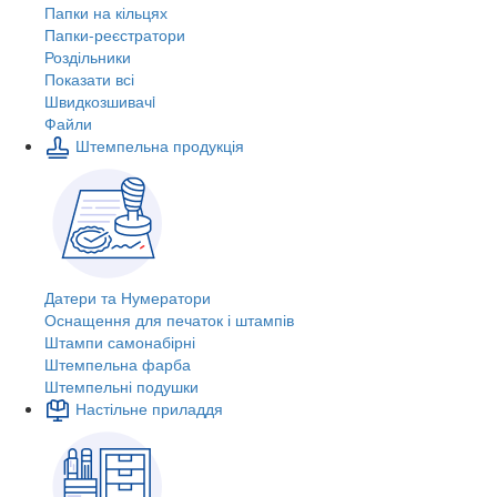
Папки на кільцях
Папки-реєстратори
Роздільники
Показати всі
Швидкозшивачi
Файли
Штемпельна продукція
Датери та Нумератори
Оснащення для печаток і штампів
Штампи самонабірні
Штемпельна фарба
Штемпельні подушки
Настільне приладдя