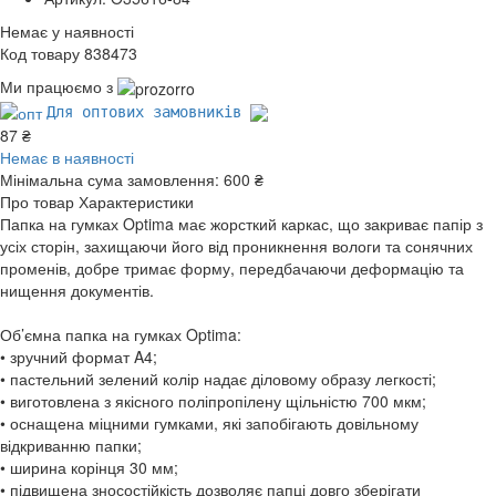
Немає у наявності
Код товару 838473
Ми працюємо з
Для оптових замовників
87 ₴
Немає в наявності
Мінімальна сума замовлення:
600 ₴
Про товар
Характеристики
Папка на гумках Optima має жорсткий каркас, що закриває папір з
усіх сторін, захищаючи його від проникнення вологи та сонячних
променів, добре тримає форму, передбачаючи деформацію та
нищення документів.
Об’ємна папка на гумках Optima:
• зручний формат A4;
• пастельний зелений колір надає діловому образу легкості;
• виготовлена з якісного поліпропілену щільністю 700 мкм;
• оснащена міцними гумками, які запобігають довільному
відкриванню папки;
• ширина корінця 30 мм;
• підвищена зносостійкість дозволяє папці довго зберігати