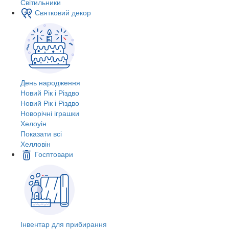
Світильники
Святковий декор
День народження
Новий Рік і Різдво
Новий Рік і Різдво
Новорічні іграшки
Хелоуін
Показати всі
Хелловін
Госптовари
Інвентар для прибирання