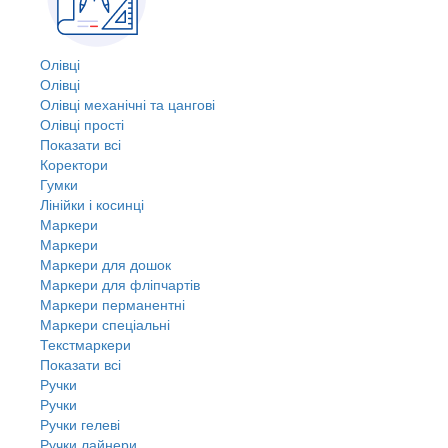
Олівці
Олівці
Олівці механічні та цангові
Олівці прості
Показати всі
Коректори
Гумки
Лінійки і косинці
Маркери
Маркери
Маркери для дошок
Маркери для фліпчартів
Маркери перманентні
Маркери спеціальні
Текстмаркери
Показати всі
Ручки
Ручки
Ручки гелеві
Ручки лайнери