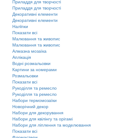
Приладдя для творчості
Приладдя для творчості
Декоративні елементи
Декоративні елементи
Налiпки
Показати всі
Малювання та живопис
Малювання та живопис
Алмазна мозаїка
Аплікація
Водні розмальовки
Картини за номерами
Розмальовки
Показати всі
Рукоділля та ремесло
Рукоділля та ремесло
Набори термомозаїки
Новорічний декор
Набори для декорування
Набори для квілінгу та орігамі
Набори для ліплення та моделювання
Показати всі
Фломастери