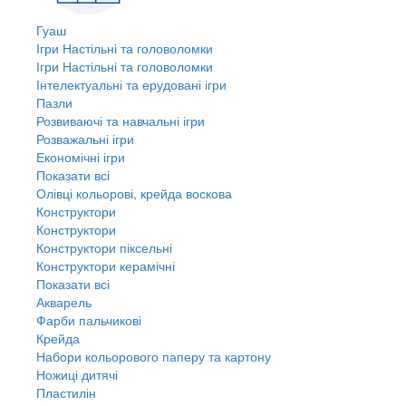
Гуаш
Ігри Настільні та головоломки
Ігри Настільні та головоломки
Інтелектуальні та ерудовані ігри
Пазли
Розвиваючі та навчальні ігри
Розважальні ігри
Економічні ігри
Показати всі
Олівці кольорові, крейда воскова
Конструктори
Конструктори
Конструктори піксельні
Конструктори керамічні
Показати всі
Акварель
Фарби пальчикові
Крейда
Набори кольорового паперу та картону
Ножиці дитячі
Пластилін