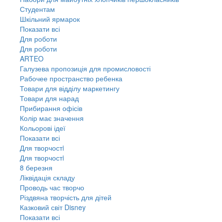
Студентам
Шкільний ярмарок
Показати всі
Для роботи
Для роботи
ARTEO
Галузева пропозиція для промисловості
Рабочее пространство ребенка
Товари для відділу маркетингу
Товари для нарад
Прибирання офісів
Колір має значення
Кольорові ідеї
Показати всі
Для творчостi
Для творчостi
8 березня
Ліквідація складу
Проводь час творчо
Різдвяна творчість для дітей
Казковий світ Disney
Показати всі