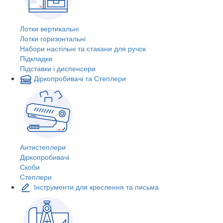
Лотки вертикальні
Лотки горизонтальні
Набори настільні та стакани для ручок
Підкладки
Підставки і диспенсери
Діркопробивачі та Степлери
Антистеплери
Діркопробивачі
Скоби
Степлери
Інструменти для креслення та письма