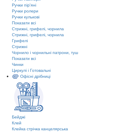
Ручки пір'яні
Ручки ролери
Ручки кулькові
Показати всі
Стрижні, грифелі, чорнила
Стрижні, грифелі, чорнила
Грифелі
Стрижні
Чорнило і чорнильні патрони, туш
Показати всі
Чинки
Циркулі і Готовальні
Офісні дрібниці
Бейджі
Клей
Клейка стрічка канцелярська