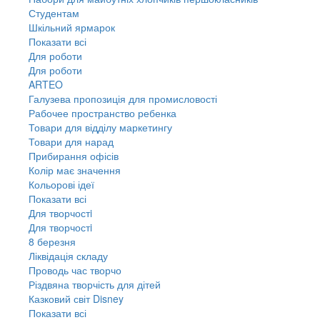
Студентам
Шкільний ярмарок
Показати всі
Для роботи
Для роботи
ARTEO
Галузева пропозиція для промисловості
Рабочее пространство ребенка
Товари для відділу маркетингу
Товари для нарад
Прибирання офісів
Колір має значення
Кольорові ідеї
Показати всі
Для творчостi
Для творчостi
8 березня
Ліквідація складу
Проводь час творчо
Різдвяна творчість для дітей
Казковий світ Disney
Показати всі