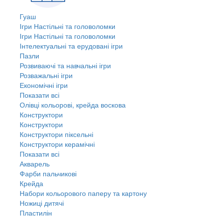
Гуаш
Ігри Настільні та головоломки
Ігри Настільні та головоломки
Інтелектуальні та ерудовані ігри
Пазли
Розвиваючі та навчальні ігри
Розважальні ігри
Економічні ігри
Показати всі
Олівці кольорові, крейда воскова
Конструктори
Конструктори
Конструктори піксельні
Конструктори керамічні
Показати всі
Акварель
Фарби пальчикові
Крейда
Набори кольорового паперу та картону
Ножиці дитячі
Пластилін