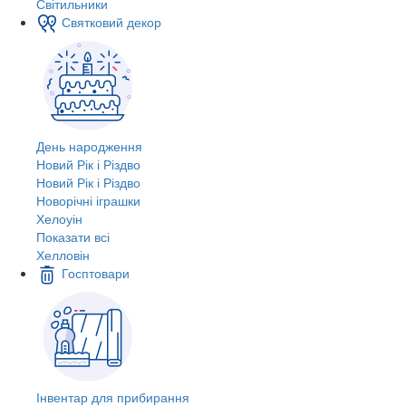
Світильники
Святковий декор
День народження
Новий Рік і Різдво
Новий Рік і Різдво
Новорічні іграшки
Хелоуін
Показати всі
Хелловін
Госптовари
Інвентар для прибирання