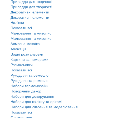
Приладдя для творчості
Приладдя для творчості
Декоративні елементи
Декоративні елементи
Налiпки
Показати всі
Малювання та живопис
Малювання та живопис
Алмазна мозаїка
Аплікація
Водні розмальовки
Картини за номерами
Розмальовки
Показати всі
Рукоділля та ремесло
Рукоділля та ремесло
Набори термомозаїки
Новорічний декор
Набори для декорування
Набори для квілінгу та орігамі
Набори для ліплення та моделювання
Показати всі
Фломастери