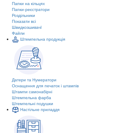
Папки на кільцях
Папки-реєстратори
Роздільники
Показати всі
Швидкозшивачi
Файли
Штемпельна продукція
Датери та Нумератори
Оснащення для печаток і штампів
Штампи самонабірні
Штемпельна фарба
Штемпельні подушки
Настільне приладдя