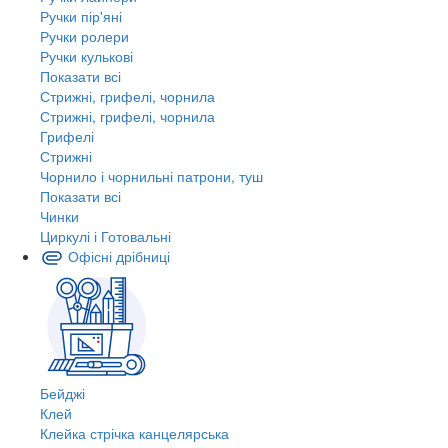
Ручки пір'яні
Ручки ролери
Ручки кулькові
Показати всі
Стрижні, грифелі, чорнила
Стрижні, грифелі, чорнила
Грифелі
Стрижні
Чорнило і чорнильні патрони, туш
Показати всі
Чинки
Циркулі і Готовальні
Офісні дрібниці
Бейджі
Клей
Клейка стрічка канцелярська