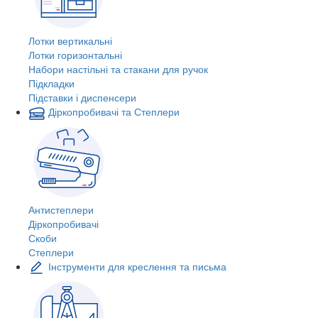
Лотки вертикальні
Лотки горизонтальні
Набори настільні та стакани для ручок
Підкладки
Підставки і диспенсери
Діркопробивачі та Степлери
Антистеплери
Діркопробивачі
Скоби
Степлери
Інструменти для креслення та письма