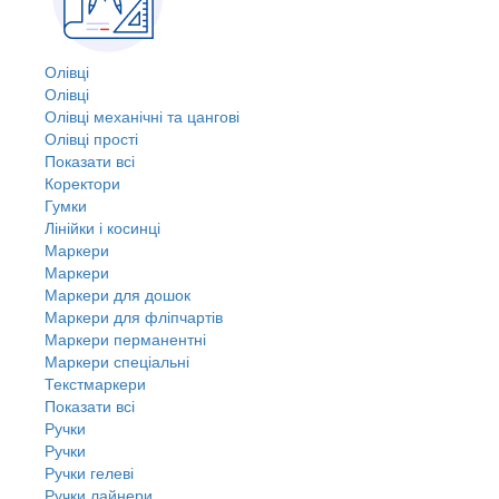
Олівці
Олівці
Олівці механічні та цангові
Олівці прості
Показати всі
Коректори
Гумки
Лінійки і косинці
Маркери
Маркери
Маркери для дошок
Маркери для фліпчартів
Маркери перманентні
Маркери спеціальні
Текстмаркери
Показати всі
Ручки
Ручки
Ручки гелеві
Ручки лайнери