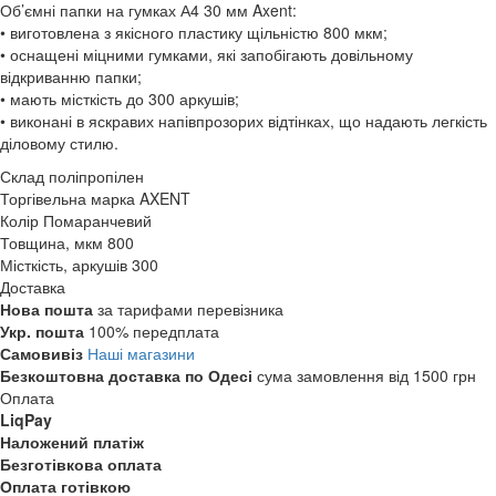
Об’ємні папки на гумках А4 30 мм Axent:
• виготовлена з якісного пластику щільністю 800 мкм;
• оснащені міцними гумками, які запобігають довільному
відкриванню папки;
• мають місткість до 300 аркушів;
• виконані в яскравих напівпрозорих відтінках, що надають легкість
діловому стилю.
Склад
поліпропілен
Торгівельна марка
AXENT
Колір
Помаранчевий
Товщина, мкм
800
Місткість, аркушів
300
Доставка
Нова пошта
за тарифами перевізника
Укр. пошта
100% передплата
Самовивіз
Наші магазини
Безкоштовна доставка по Одесі
сума замовлення від 1500 грн
Оплата
LiqPay
Наложений платіж
Безготівкова оплата
Оплата готівкою