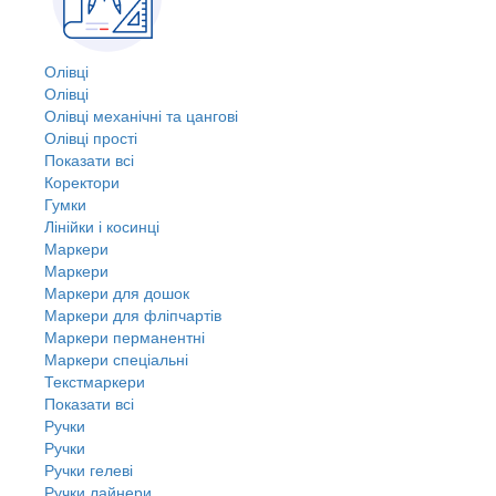
Олівці
Олівці
Олівці механічні та цангові
Олівці прості
Показати всі
Коректори
Гумки
Лінійки і косинці
Маркери
Маркери
Маркери для дошок
Маркери для фліпчартів
Маркери перманентні
Маркери спеціальні
Текстмаркери
Показати всі
Ручки
Ручки
Ручки гелеві
Ручки лайнери