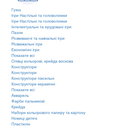
Гуаш
Ігри Настільні та головоломки
Ігри Настільні та головоломки
Інтелектуальні та ерудовані ігри
Пазли
Розвиваючі та навчальні ігри
Розважальні ігри
Економічні ігри
Показати всі
Олівці кольорові, крейда воскова
Конструктори
Конструктори
Конструктори піксельні
Конструктори керамічні
Показати всі
Акварель
Фарби пальчикові
Крейда
Набори кольорового паперу та картону
Ножиці дитячі
Пластилін