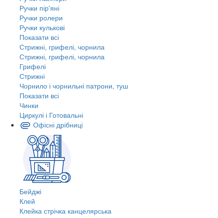
Ручки пір'яні
Ручки ролери
Ручки кулькові
Показати всі
Стрижні, грифелі, чорнила
Стрижні, грифелі, чорнила
Грифелі
Стрижні
Чорнило і чорнильні патрони, туш
Показати всі
Чинки
Циркулі і Готовальні
Офісні дрібниці
Бейджі
Клей
Клейка стрічка канцелярська