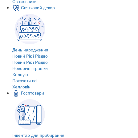
Світильники
Святковий декор
День народження
Новий Рік і Різдво
Новий Рік і Різдво
Новорічні іграшки
Хелоуін
Показати всі
Хелловін
Госптовари
Інвентар для прибирання