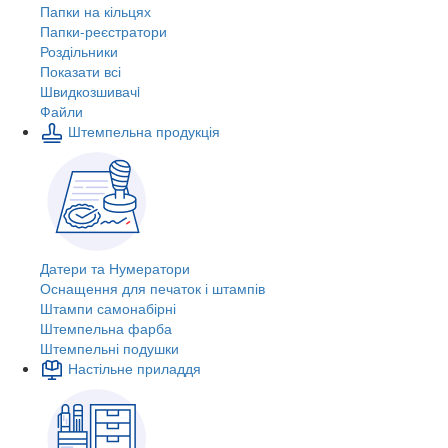
Папки на кільцях
Папки-реєстратори
Роздільники
Показати всі
Швидкозшивачi
Файли
Штемпельна продукція
Датери та Нумератори
Оснащення для печаток і штампів
Штампи самонабірні
Штемпельна фарба
Штемпельні подушки
Настільне приладдя