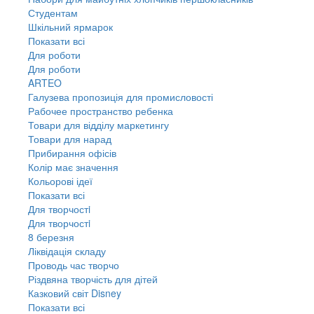
Студентам
Шкільний ярмарок
Показати всі
Для роботи
Для роботи
ARTEO
Галузева пропозиція для промисловості
Рабочее пространство ребенка
Товари для відділу маркетингу
Товари для нарад
Прибирання офісів
Колір має значення
Кольорові ідеї
Показати всі
Для творчостi
Для творчостi
8 березня
Ліквідація складу
Проводь час творчо
Різдвяна творчість для дітей
Казковий світ Disney
Показати всі