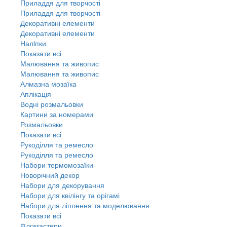
Приладдя для творчості
Приладдя для творчості
Декоративні елементи
Декоративні елементи
Налiпки
Показати всі
Малювання та живопис
Малювання та живопис
Алмазна мозаїка
Аплікація
Водні розмальовки
Картини за номерами
Розмальовки
Показати всі
Рукоділля та ремесло
Рукоділля та ремесло
Набори термомозаїки
Новорічний декор
Набори для декорування
Набори для квілінгу та орігамі
Набори для ліплення та моделювання
Показати всі
Фломастери