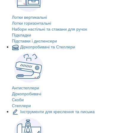
Лотки вертикальні
Лотки горизонтальні
Набори настільні та стакани для ручок
Підкладки
Підставки і диспенсери
Діркопробивачі та Степлери
Антистеплери
Діркопробивачі
Скоби
Степлери
Інструменти для креслення та письма