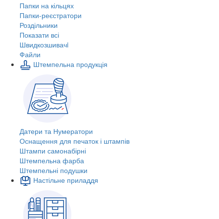
Папки на кільцях
Папки-реєстратори
Роздільники
Показати всі
Швидкозшивачi
Файли
Штемпельна продукція
Датери та Нумератори
Оснащення для печаток і штампів
Штампи самонабірні
Штемпельна фарба
Штемпельні подушки
Настільне приладдя