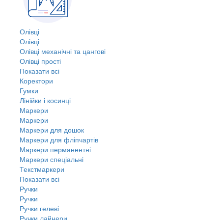
Олівці
Олівці
Олівці механічні та цангові
Олівці прості
Показати всі
Коректори
Гумки
Лінійки і косинці
Маркери
Маркери
Маркери для дошок
Маркери для фліпчартів
Маркери перманентні
Маркери спеціальні
Текстмаркери
Показати всі
Ручки
Ручки
Ручки гелеві
Ручки лайнери