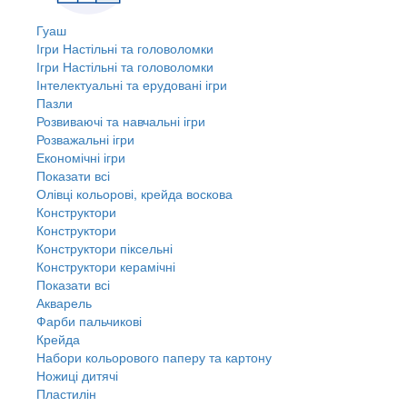
Гуаш
Ігри Настільні та головоломки
Ігри Настільні та головоломки
Інтелектуальні та ерудовані ігри
Пазли
Розвиваючі та навчальні ігри
Розважальні ігри
Економічні ігри
Показати всі
Олівці кольорові, крейда воскова
Конструктори
Конструктори
Конструктори піксельні
Конструктори керамічні
Показати всі
Акварель
Фарби пальчикові
Крейда
Набори кольорового паперу та картону
Ножиці дитячі
Пластилін