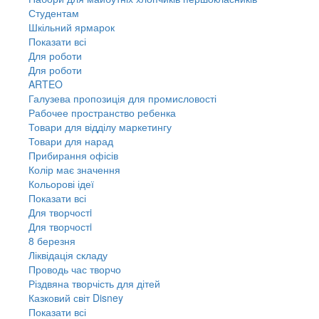
Студентам
Шкільний ярмарок
Показати всі
Для роботи
Для роботи
ARTEO
Галузева пропозиція для промисловості
Рабочее пространство ребенка
Товари для відділу маркетингу
Товари для нарад
Прибирання офісів
Колір має значення
Кольорові ідеї
Показати всі
Для творчостi
Для творчостi
8 березня
Ліквідація складу
Проводь час творчо
Різдвяна творчість для дітей
Казковий світ Disney
Показати всі