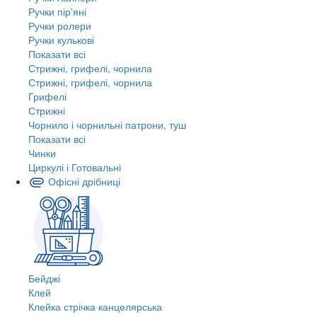
Ручки пір'яні
Ручки ролери
Ручки кулькові
Показати всі
Стрижні, грифелі, чорнила
Стрижні, грифелі, чорнила
Грифелі
Стрижні
Чорнило і чорнильні патрони, туш
Показати всі
Чинки
Циркулі і Готовальні
Офісні дрібниці
Бейджі
Клей
Клейка стрічка канцелярська