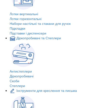
Лотки вертикальні
Лотки горизонтальні
Набори настільні та стакани для ручок
Підкладки
Підставки і диспенсери
Діркопробивачі та Степлери
Антистеплери
Діркопробивачі
Скоби
Степлери
Інструменти для креслення та письма