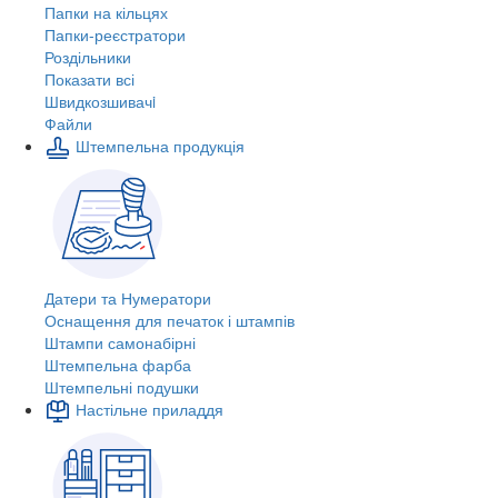
Папки на кільцях
Папки-реєстратори
Роздільники
Показати всі
Швидкозшивачi
Файли
Штемпельна продукція
Датери та Нумератори
Оснащення для печаток і штампів
Штампи самонабірні
Штемпельна фарба
Штемпельні подушки
Настільне приладдя