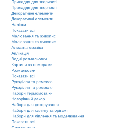
Приладдя для творчості
Приладдя для творчості
Декоративні елементи
Декоративні елементи
Налiпки
Показати всі
Малювання та живопис
Малювання та живопис
Алмазна мозаїка
Аплікація
Водні розмальовки
Картини за номерами
Розмальовки
Показати всі
Рукоділля та ремесло
Рукоділля та ремесло
Набори термомозаїки
Новорічний декор
Набори для декорування
Набори для квілінгу та орігамі
Набори для ліплення та моделювання
Показати всі
Фломастери