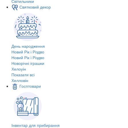
Світильники
Святковий декор
День народження
Новий Рік і Різдво
Новий Рік і Різдво
Новорічні іграшки
Хелоуін
Показати всі
Хелловін
Госптовари
Інвентар для прибирання