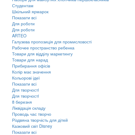
Студентам
Шкільний ярмарок
Показати всі
Для роботи
Для роботи
ARTEO
Галузева пропозиція для промисловості
Рабочее пространство ребенка
Товари для відділу маркетингу
Товари для нарад
Прибирання офісів
Колір має значення
Кольорові ідеї
Показати всі
Для творчостi
Для творчостi
8 березня
Ліквідація складу
Проводь час творчо
Різдвяна творчість для дітей
Казковий світ Disney
Показати всі