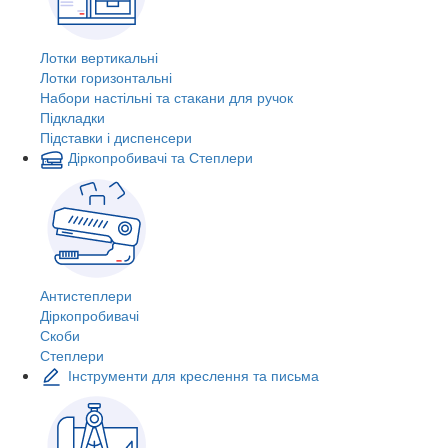
Лотки вертикальні
Лотки горизонтальні
Набори настільні та стакани для ручок
Підкладки
Підставки і диспенсери
Діркопробивачі та Степлери
Антистеплери
Діркопробивачі
Скоби
Степлери
Інструменти для креслення та письма