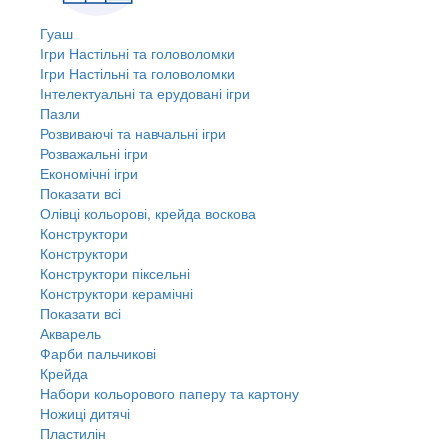
Гуаш
Ігри Настільні та головоломки
Ігри Настільні та головоломки
Інтелектуальні та ерудовані ігри
Пазли
Розвиваючі та навчальні ігри
Розважальні ігри
Економічні ігри
Показати всі
Олівці кольорові, крейда воскова
Конструктори
Конструктори
Конструктори піксельні
Конструктори керамічні
Показати всі
Акварель
Фарби пальчикові
Крейда
Набори кольорового паперу та картону
Ножиці дитячі
Пластилін