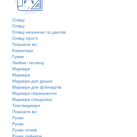
Олівці
Олівці
Олівці механічні та цангові
Олівці прості
Показати всі
Коректори
Гумки
Лінійки і косинці
Маркери
Маркери
Маркери для дошок
Маркери для фліпчартів
Маркери перманентні
Маркери спеціальні
Текстмаркери
Показати всі
Ручки
Ручки
Ручки гелеві
Ручки лайнери