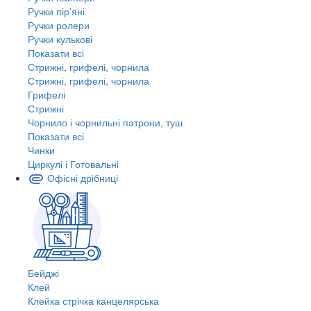
Ручки пір'яні
Ручки ролери
Ручки кулькові
Показати всі
Стрижні, грифелі, чорнила
Стрижні, грифелі, чорнила
Грифелі
Стрижні
Чорнило і чорнильні патрони, туш
Показати всі
Чинки
Циркулі і Готовальні
Офісні дрібниці
Бейджі
Клей
Клейка стрічка канцелярська