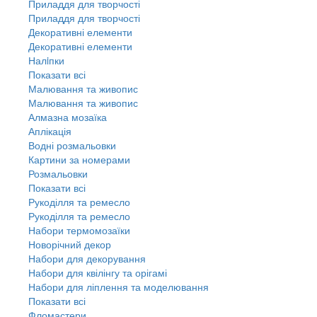
Приладдя для творчості
Приладдя для творчості
Декоративні елементи
Декоративні елементи
Налiпки
Показати всі
Малювання та живопис
Малювання та живопис
Алмазна мозаїка
Аплікація
Водні розмальовки
Картини за номерами
Розмальовки
Показати всі
Рукоділля та ремесло
Рукоділля та ремесло
Набори термомозаїки
Новорічний декор
Набори для декорування
Набори для квілінгу та орігамі
Набори для ліплення та моделювання
Показати всі
Фломастери