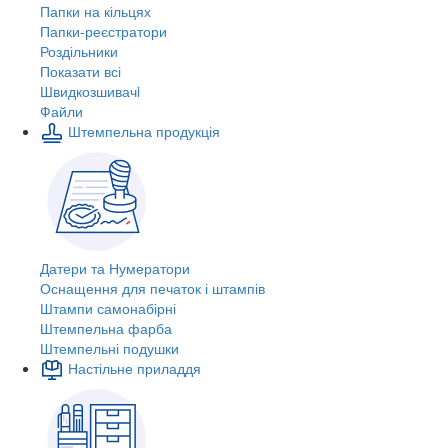
Папки на кільцях
Папки-реєстратори
Роздільники
Показати всі
Швидкозшивачi
Файли
Штемпельна продукція
Датери та Нумератори
Оснащення для печаток і штампів
Штампи самонабірні
Штемпельна фарба
Штемпельні подушки
Настільне приладдя