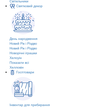
Світильники
Святковий декор
День народження
Новий Рік і Різдво
Новий Рік і Різдво
Новорічні іграшки
Хелоуін
Показати всі
Хелловін
Госптовари
Інвентар для прибирання