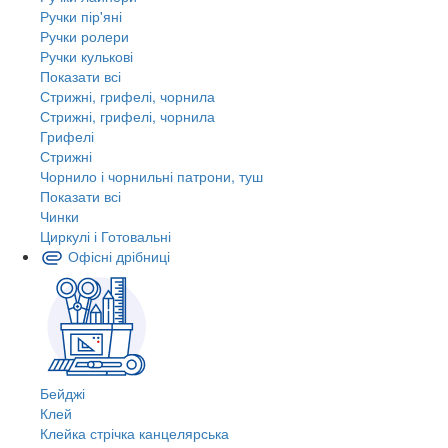
Ручки пір'яні
Ручки ролери
Ручки кулькові
Показати всі
Стрижні, грифелі, чорнила
Стрижні, грифелі, чорнила
Грифелі
Стрижні
Чорнило і чорнильні патрони, туш
Показати всі
Чинки
Циркулі і Готовальні
Офісні дрібниці
Бейджі
Клей
Клейка стрічка канцелярська