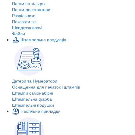
Папки на кільцях
Папки-реєстратори
Роздільники
Показати всі
Швидкозшивачi
Файли
Штемпельна продукція
Датери та Нумератори
Оснащення для печаток і штампів
Штампи самонабірні
Штемпельна фарба
Штемпельні подушки
Настільне приладдя