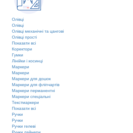
Олівці
Олівці
Олівці механічні та цангові
Олівці прості
Показати всі
Коректори
Гумки
Лінійки і косинці
Маркери
Маркери
Маркери для дошок
Маркери для фліпчартів
Маркери перманентні
Маркери спеціальні
Текстмаркери
Показати всі
Ручки
Ручки
Ручки гелеві
Ручки лайнери