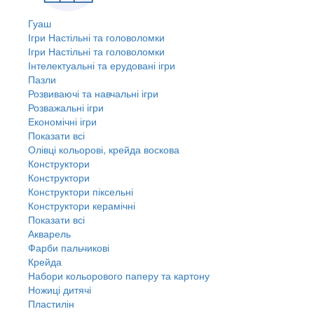
Гуаш
Ігри Настільні та головоломки
Ігри Настільні та головоломки
Інтелектуальні та ерудовані ігри
Пазли
Розвиваючі та навчальні ігри
Розважальні ігри
Економічні ігри
Показати всі
Олівці кольорові, крейда воскова
Конструктори
Конструктори
Конструктори піксельні
Конструктори керамічні
Показати всі
Акварель
Фарби пальчикові
Крейда
Набори кольорового паперу та картону
Ножиці дитячі
Пластилін