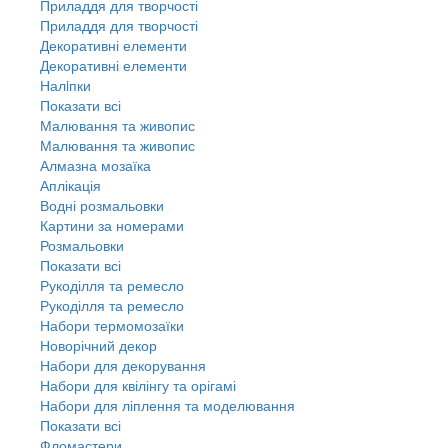
Приладдя для творчості
Приладдя для творчості
Декоративні елементи
Декоративні елементи
Налiпки
Показати всі
Малювання та живопис
Малювання та живопис
Алмазна мозаїка
Аплікація
Водні розмальовки
Картини за номерами
Розмальовки
Показати всі
Рукоділля та ремесло
Рукоділля та ремесло
Набори термомозаїки
Новорічний декор
Набори для декорування
Набори для квілінгу та орігамі
Набори для ліплення та моделювання
Показати всі
Фломастери