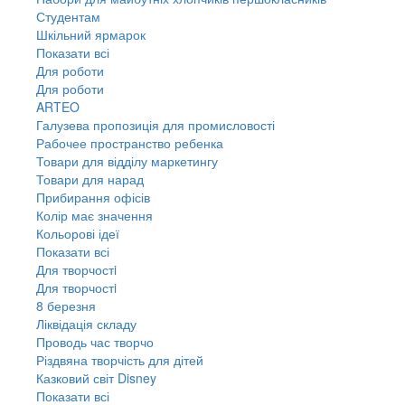
Студентам
Шкільний ярмарок
Показати всі
Для роботи
Для роботи
ARTEO
Галузева пропозиція для промисловості
Рабочее пространство ребенка
Товари для відділу маркетингу
Товари для нарад
Прибирання офісів
Колір має значення
Кольорові ідеї
Показати всі
Для творчостi
Для творчостi
8 березня
Ліквідація складу
Проводь час творчо
Різдвяна творчість для дітей
Казковий світ Disney
Показати всі