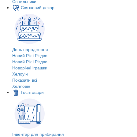
Світильники
Святковий декор
День народження
Новий Рік і Різдво
Новий Рік і Різдво
Новорічні іграшки
Хелоуін
Показати всі
Хелловін
Госптовари
Інвентар для прибирання