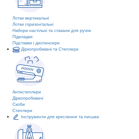
Лотки вертикальні
Лотки горизонтальні
Набори настільні та стакани для ручок
Підкладки
Підставки і диспенсери
Діркопробивачі та Степлери
Антистеплери
Діркопробивачі
Скоби
Степлери
Інструменти для креслення та письма