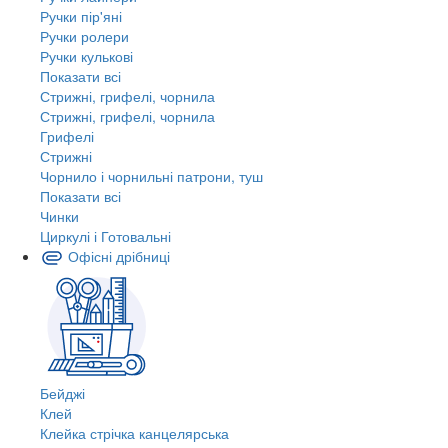
Ручки пір'яні
Ручки ролери
Ручки кулькові
Показати всі
Стрижні, грифелі, чорнила
Стрижні, грифелі, чорнила
Грифелі
Стрижні
Чорнило і чорнильні патрони, туш
Показати всі
Чинки
Циркулі і Готовальні
Офісні дрібниці
Бейджі
Клей
Клейка стрічка канцелярська