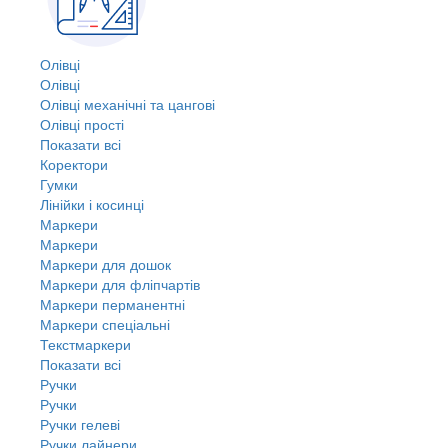
Олівці
Олівці
Олівці механічні та цангові
Олівці прості
Показати всі
Коректори
Гумки
Лінійки і косинці
Маркери
Маркери
Маркери для дошок
Маркери для фліпчартів
Маркери перманентні
Маркери спеціальні
Текстмаркери
Показати всі
Ручки
Ручки
Ручки гелеві
Ручки лайнери