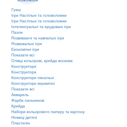
Гуаш
Ігри Настільні та головоломки
Ігри Настільні та головоломки
Інтелектуальні та ерудовані ігри
Пазли
Розвиваючі та навчальні ігри
Розважальні ігри
Економічні ігри
Показати всі
Олівці кольорові, крейда воскова
Конструктори
Конструктори
Конструктори піксельні
Конструктори керамічні
Показати всі
Акварель
Фарби пальчикові
Крейда
Набори кольорового паперу та картону
Ножиці дитячі
Пластилін