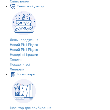
Світильники
Святковий декор
День народження
Новий Рік і Різдво
Новий Рік і Різдво
Новорічні іграшки
Хелоуін
Показати всі
Хелловін
Госптовари
Інвентар для прибирання