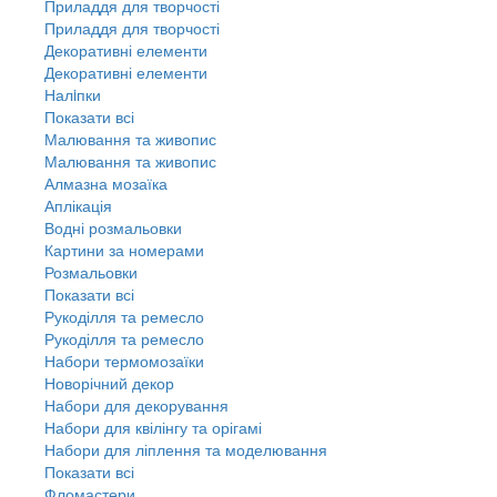
Приладдя для творчості
Приладдя для творчості
Декоративні елементи
Декоративні елементи
Налiпки
Показати всі
Малювання та живопис
Малювання та живопис
Алмазна мозаїка
Аплікація
Водні розмальовки
Картини за номерами
Розмальовки
Показати всі
Рукоділля та ремесло
Рукоділля та ремесло
Набори термомозаїки
Новорічний декор
Набори для декорування
Набори для квілінгу та орігамі
Набори для ліплення та моделювання
Показати всі
Фломастери