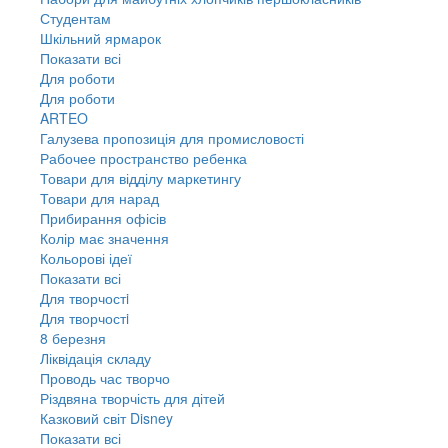
Студентам
Шкільний ярмарок
Показати всі
Для роботи
Для роботи
ARTEO
Галузева пропозиція для промисловості
Рабочее пространство ребенка
Товари для відділу маркетингу
Товари для нарад
Прибирання офісів
Колір має значення
Кольорові ідеї
Показати всі
Для творчостi
Для творчостi
8 березня
Ліквідація складу
Проводь час творчо
Різдвяна творчість для дітей
Казковий світ Disney
Показати всі