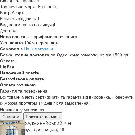
Склад
поліпропілен
Торгівельна марка
Economix
Колір
Асорті
Кількість відділень
1
Вид папки
папка на липучці
Доставка
Нова пошта
за тарифами перевізника
Укр. пошта
100% передплата
Самовивіз
Наші магазини
Безкоштовна доставка по Одесі
сума замовлення від 1500 грн
Оплата
LiqPay
Наложений платіж
Безготівкова оплата
Оплата готівкою
Гарантія та повернення
Всі товари мають сертифікати та гарантії від виробника. Повернути
їх можна протягом 14 днів після замовлення.
Наявність у магазинах
Списком
Показати на мапі
ХАДЖИБЕЙСЬКИЙ Р-Н
вул. Дальницька, 46