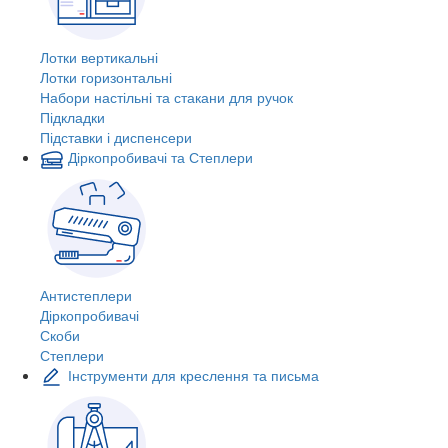
Лотки вертикальні
Лотки горизонтальні
Набори настільні та стакани для ручок
Підкладки
Підставки і диспенсери
Діркопробивачі та Степлери
Антистеплери
Діркопробивачі
Скоби
Степлери
Інструменти для креслення та письма