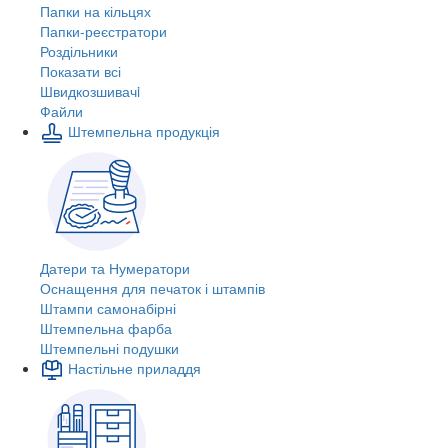
Папки на кільцях
Папки-реєстратори
Роздільники
Показати всі
Швидкозшивачi
Файли
Штемпельна продукція
Датери та Нумератори
Оснащення для печаток і штампів
Штампи самонабірні
Штемпельна фарба
Штемпельні подушки
Настільне приладдя