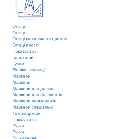
Олівці
Олівці
Олівці механічні та цангові
Олівці прості
Показати всі
Коректори
Гумки
Лінійки і косинці
Маркери
Маркери
Маркери для дошок
Маркери для фліпчартів
Маркери перманентні
Маркери спеціальні
Текстмаркери
Показати всі
Ручки
Ручки
Ручки гелеві