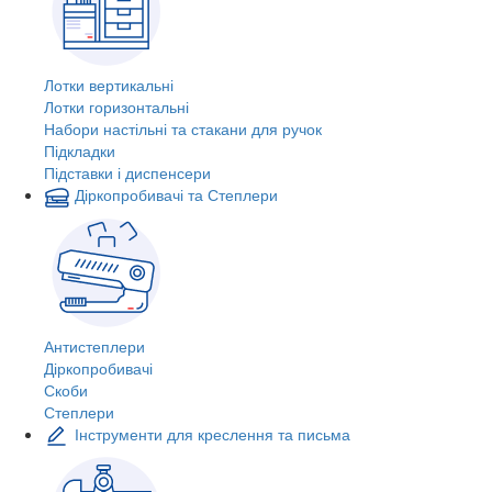
Лотки вертикальні
Лотки горизонтальні
Набори настільні та стакани для ручок
Підкладки
Підставки і диспенсери
Діркопробивачі та Степлери
Антистеплери
Діркопробивачі
Скоби
Степлери
Інструменти для креслення та письма