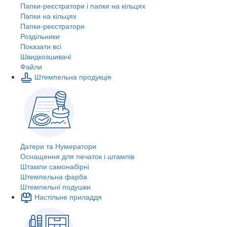
Папки-реєстратори і папки на кільцях
Папки на кільцях
Папки-реєстратори
Роздільники
Показати всі
Швидкозшивачi
Файли
Штемпельна продукція
Датери та Нумератори
Оснащення для печаток і штампів
Штампи самонабірні
Штемпельна фарба
Штемпельні подушки
Настільне приладдя