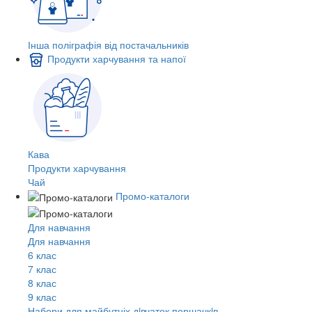
Інша поліграфія від постачальників
Продукти харчування та напої
Кава
Продукти харчування
Чай
Промо-каталоги
Для навчання
Для навчання
6 клас
7 клас
8 клас
9 клас
Набори для майбутніх дiвчаток першачкiв