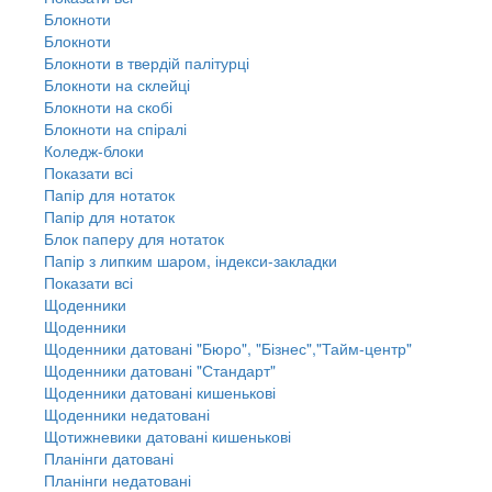
Блокноти
Блокноти
Блокноти в твердій палітурці
Блокноти на склейці
Блокноти на скобі
Блокноти на спіралі
Коледж-блоки
Показати всі
Папір для нотаток
Папір для нотаток
Блок паперу для нотаток
Папір з липким шаром, індекси-закладки
Показати всі
Щоденники
Щоденники
Щоденники датовані "Бюро", "Бізнес","Тайм-центр"
Щоденники датовані "Стандарт"
Щоденники датовані кишенькові
Щоденники недатовані
Щотижневики датовані кишенькові
Планінги датовані
Планінги недатовані