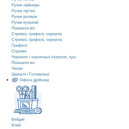
Ручки лайнери
Ручки пір'яні
Ручки ролери
Ручки кулькові
Показати всі
Стрижні, грифелі, чорнила
Стрижні, грифелі, чорнила
Грифелі
Стрижні
Чорнило і чорнильні патрони, туш
Показати всі
Чинки
Циркулі і Готовальні
Офісні дрібниці
Бейджі
Клей