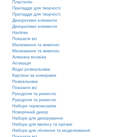
Пластилін
Приладдя для творчості
Приладдя для творчості
Декоративні елементи
Декоративні елементи
Налiпки
Показати всі
Малювання та живопис
Малювання та живопис
Алмазна мозаїка
Аплікація
Водні розмальовки
Картини за номерами
Розмальовки
Показати всі
Рукоділля та ремесло
Рукоділля та ремесло
Набори термомозаїки
Новорічний декор
Набори для декорування
Набори для квілінгу та орігамі
Набори для ліплення та моделювання
Показати всі