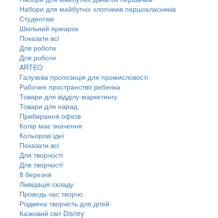
Набори для майбутніх хлопчиків першокласників
Студентам
Шкільний ярмарок
Показати всі
Для роботи
Для роботи
ARTEO
Галузева пропозиція для промисловості
Рабочее пространство ребенка
Товари для відділу маркетингу
Товари для нарад
Прибирання офісів
Колір має значення
Кольорові ідеї
Показати всі
Для творчостi
Для творчостi
8 березня
Ліквідація складу
Проводь час творчо
Різдвяна творчість для дітей
Казковий світ Disney