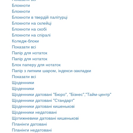
Блокноти
Блокноти
Блокноти в твердій палітурці
Блокноти на склейці
Блокноти на скобі
Блокноти на спіралі
Коледж-блоки
Показати всі
Папір для нотаток
Папір для нотаток
Блок паперу для нотаток
Папір з липким шаром, індекси-закладки
Показати всі
Щоденники
Щоденники
Щоденники датовані "Бюро", "Бізнес","Тайм-центр"
Щоденники датовані "Стандарт"
Щоденники датовані кишенькові
Щоденники недатовані
Щотижневики датовані кишенькові
Планінги датовані
Планінги недатовані