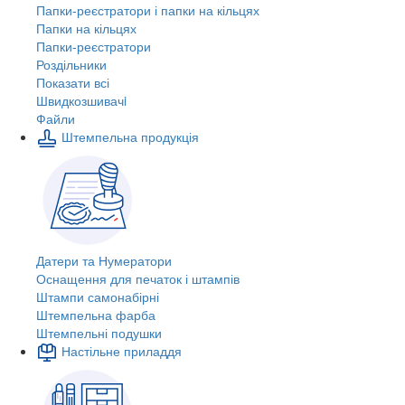
Папки-реєстратори і папки на кільцях
Папки на кільцях
Папки-реєстратори
Роздільники
Показати всі
Швидкозшивачi
Файли
Штемпельна продукція
Датери та Нумератори
Оснащення для печаток і штампів
Штампи самонабірні
Штемпельна фарба
Штемпельні подушки
Настільне приладдя