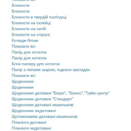
Блокноти
Блокноти
Блокноти в твердій палітурці
Блокноти на склейці
Блокноти на скобі
Блокноти на спіралі
Коледж-блоки
Показати всі
Папір для нотаток
Папір для нотаток
Блок паперу для нотаток
Папір з липким шаром, індекси-закладки
Показати всі
Щоденники
Щоденники
Щоденники датовані "Бюро", "Бізнес","Тайм-центр"
Щоденники датовані "Стандарт"
Щоденники датовані кишенькові
Щоденники недатовані
Щотижневики датовані кишенькові
Планінги датовані
Планінги недатовані