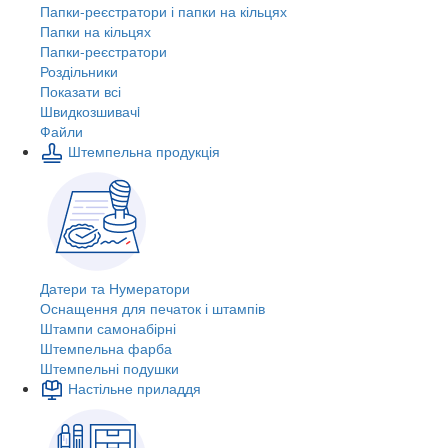
Папки-реєстратори і папки на кільцях
Папки на кільцях
Папки-реєстратори
Роздільники
Показати всі
Швидкозшивачi
Файли
Штемпельна продукція
Датери та Нумератори
Оснащення для печаток і штампів
Штампи самонабірні
Штемпельна фарба
Штемпельні подушки
Настільне приладдя