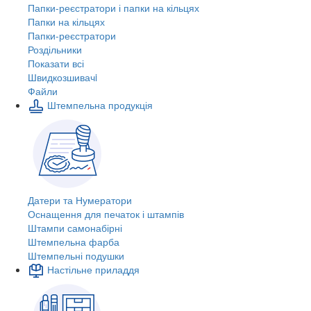
Папки-реєстратори і папки на кільцях
Папки на кільцях
Папки-реєстратори
Роздільники
Показати всі
Швидкозшивачi
Файли
Штемпельна продукція
Датери та Нумератори
Оснащення для печаток і штампів
Штампи самонабірні
Штемпельна фарба
Штемпельні подушки
Настільне приладдя