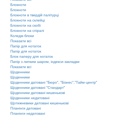
Блокноти
Блокноти
Блокноти в твердій палітурці
Блокноти на склейці
Блокноти на скобі
Блокноти на спіралі
Коледж-блоки
Показати всі
Папір для нотаток
Папір для нотаток
Блок паперу для нотаток
Папір з липким шаром, індекси-закладки
Показати всі
Щоденники
Щоденники
Щоденники датовані "Бюро", "Бізнес","Тайм-центр"
Щоденники датовані "Стандарт"
Щоденники датовані кишенькові
Щоденники недатовані
Щотижневики датовані кишенькові
Планінги датовані
Планінги недатовані