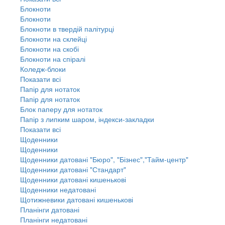
Блокноти
Блокноти
Блокноти в твердій палітурці
Блокноти на склейці
Блокноти на скобі
Блокноти на спіралі
Коледж-блоки
Показати всі
Папір для нотаток
Папір для нотаток
Блок паперу для нотаток
Папір з липким шаром, індекси-закладки
Показати всі
Щоденники
Щоденники
Щоденники датовані "Бюро", "Бізнес","Тайм-центр"
Щоденники датовані "Стандарт"
Щоденники датовані кишенькові
Щоденники недатовані
Щотижневики датовані кишенькові
Планінги датовані
Планінги недатовані