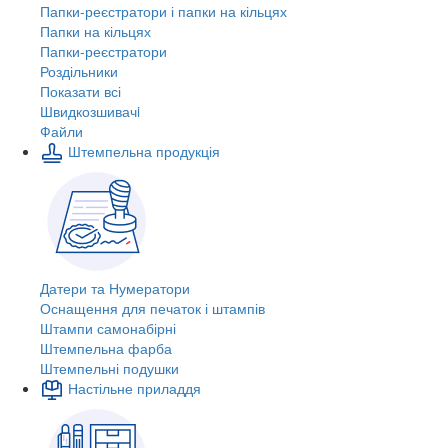
Папки-реєстратори і папки на кільцях
Папки на кільцях
Папки-реєстратори
Роздільники
Показати всі
Швидкозшивачi
Файли
Штемпельна продукція
Датери та Нумератори
Оснащення для печаток і штампів
Штампи самонабірні
Штемпельна фарба
Штемпельні подушки
Настільне приладдя