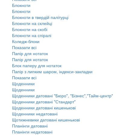
Блокноти
Блокноти
Блокноти в твердій палітурці
Блокноти на склейці
Блокноти на скобі
Блокноти на спіралі
Коледж-блоки
Показати всі
Папір для нотаток
Папір для нотаток
Блок паперу для нотаток
Папір з липким шаром, індекси-закладки
Показати всі
Щоденники
Щоденники
Щоденники датовані "Бюро", "Бізнес","Тайм-центр"
Щоденники датовані "Стандарт"
Щоденники датовані кишенькові
Щоденники недатовані
Щотижневики датовані кишенькові
Планінги датовані
Планінги недатовані