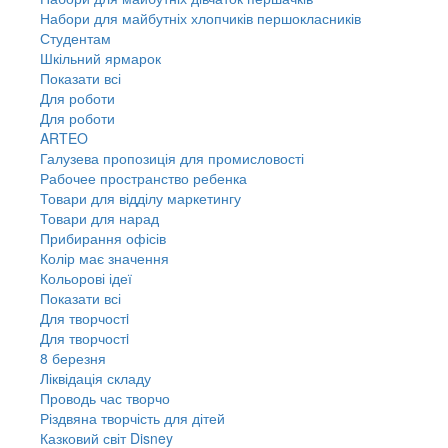
Набори для майбутніх хлопчиків першокласників
Студентам
Шкільний ярмарок
Показати всі
Для роботи
Для роботи
ARTEO
Галузева пропозиція для промисловості
Рабочее пространство ребенка
Товари для відділу маркетингу
Товари для нарад
Прибирання офісів
Колір має значення
Кольорові ідеї
Показати всі
Для творчостi
Для творчостi
8 березня
Ліквідація складу
Проводь час творчо
Різдвяна творчість для дітей
Казковий світ Disney