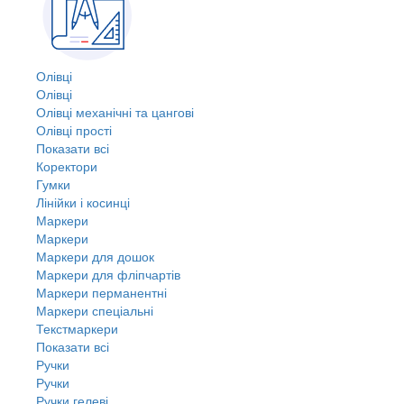
Олівці
Олівці
Олівці механічні та цангові
Олівці прості
Показати всі
Коректори
Гумки
Лінійки і косинці
Маркери
Маркери
Маркери для дошок
Маркери для фліпчартів
Маркери перманентні
Маркери спеціальні
Текстмаркери
Показати всі
Ручки
Ручки
Ручки гелеві