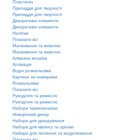
Пластилін
Приладдя для творчості
Приладдя для творчості
Декоративні елементи
Декоративні елементи
Налiпки
Показати всі
Малювання та живопис
Малювання та живопис
Алмазна мозаїка
Аплікація
Водні розмальовки
Картини за номерами
Розмальовки
Показати всі
Рукоділля та ремесло
Рукоділля та ремесло
Набори термомозаїки
Новорічний декор
Набори для декорування
Набори для квілінгу та орігамі
Набори для ліплення та моделювання
Показати всі