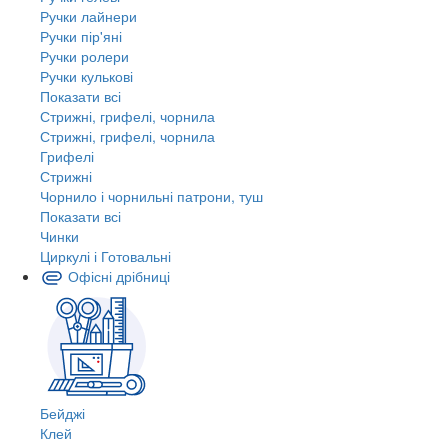
Ручки лайнери
Ручки пір'яні
Ручки ролери
Ручки кулькові
Показати всі
Стрижні, грифелі, чорнила
Стрижні, грифелі, чорнила
Грифелі
Стрижні
Чорнило і чорнильні патрони, туш
Показати всі
Чинки
Циркулі і Готовальні
Офісні дрібниці
Бейджі
Клей