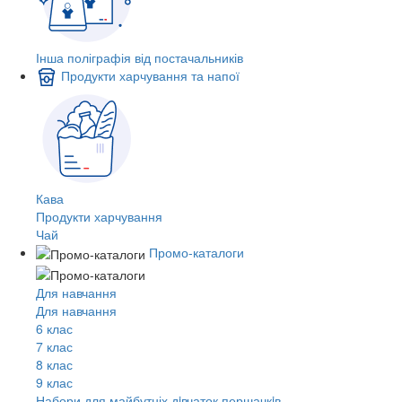
Інша поліграфія від постачальників
Продукти харчування та напої
Кава
Продукти харчування
Чай
Промо-каталоги
Для навчання
Для навчання
6 клас
7 клас
8 клас
9 клас
Набори для майбутніх дiвчаток першачкiв