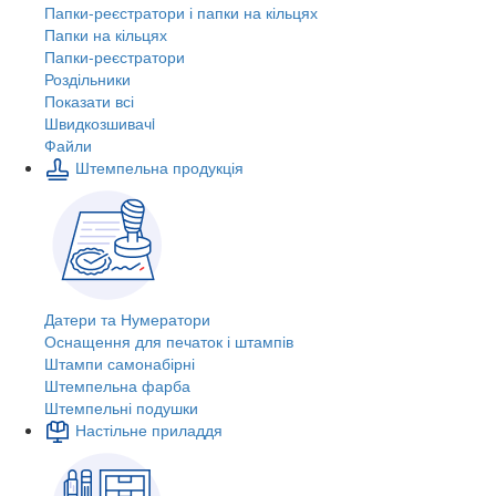
Папки-реєстратори і папки на кільцях
Папки на кільцях
Папки-реєстратори
Роздільники
Показати всі
Швидкозшивачi
Файли
Штемпельна продукція
Датери та Нумератори
Оснащення для печаток і штампів
Штампи самонабірні
Штемпельна фарба
Штемпельні подушки
Настільне приладдя