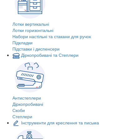
Лотки вертикальні
Лотки горизонтальні
Набори настільні та стакани для ручок
Підкладки
Підставки і диспенсери
Діркопробивачі та Степлери
Антистеплери
Діркопробивачі
Скоби
Степлери
Інструменти для креслення та письма