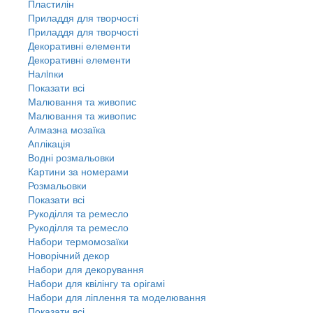
Пластилін
Приладдя для творчості
Приладдя для творчості
Декоративні елементи
Декоративні елементи
Налiпки
Показати всі
Малювання та живопис
Малювання та живопис
Алмазна мозаїка
Аплікація
Водні розмальовки
Картини за номерами
Розмальовки
Показати всі
Рукоділля та ремесло
Рукоділля та ремесло
Набори термомозаїки
Новорічний декор
Набори для декорування
Набори для квілінгу та орігамі
Набори для ліплення та моделювання
Показати всі