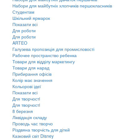
Набори для майбутніх хлопчиків першокласників
Студентам
Шкільний ярмарок
Показати всі
Для роботи
Для роботи
ARTEO
Галузева пропозиція для промисловості
Рабочее пространство ребенка
Товари для відділу маркетингу
Товари для нарад
Прибирання офісів
Колір має значення
Кольорові ідеї
Показати всі
Для творчостi
Для творчостi
8 березня
Ліквідація складу
Проводь час творчо
Різдвяна творчість для дітей
Казковий світ Disney