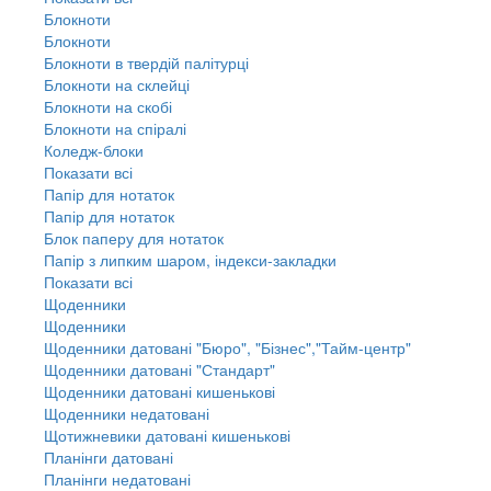
Блокноти
Блокноти
Блокноти в твердій палітурці
Блокноти на склейці
Блокноти на скобі
Блокноти на спіралі
Коледж-блоки
Показати всі
Папір для нотаток
Папір для нотаток
Блок паперу для нотаток
Папір з липким шаром, індекси-закладки
Показати всі
Щоденники
Щоденники
Щоденники датовані "Бюро", "Бізнес","Тайм-центр"
Щоденники датовані "Стандарт"
Щоденники датовані кишенькові
Щоденники недатовані
Щотижневики датовані кишенькові
Планінги датовані
Планінги недатовані