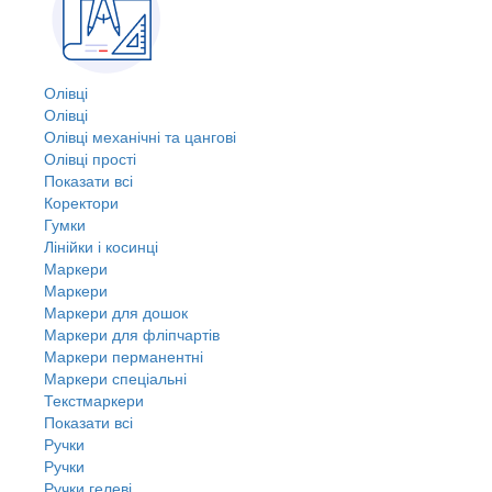
Олівці
Олівці
Олівці механічні та цангові
Олівці прості
Показати всі
Коректори
Гумки
Лінійки і косинці
Маркери
Маркери
Маркери для дошок
Маркери для фліпчартів
Маркери перманентні
Маркери спеціальні
Текстмаркери
Показати всі
Ручки
Ручки
Ручки гелеві