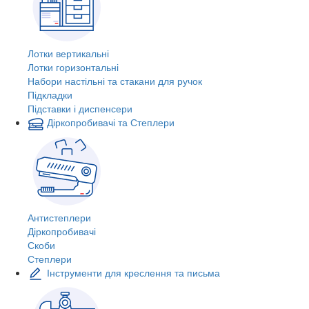
Лотки вертикальні
Лотки горизонтальні
Набори настільні та стакани для ручок
Підкладки
Підставки і диспенсери
Діркопробивачі та Степлери
Антистеплери
Діркопробивачі
Скоби
Степлери
Інструменти для креслення та письма