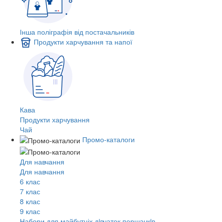
Інша поліграфія від постачальників
Продукти харчування та напої
Кава
Продукти харчування
Чай
Промо-каталоги
Для навчання
Для навчання
6 клас
7 клас
8 клас
9 клас
Набори для майбутніх дiвчаток першачкiв