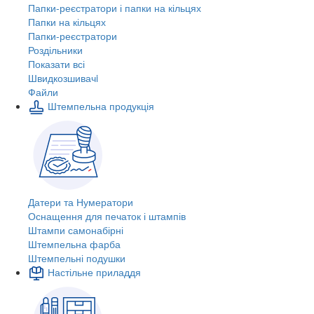
Папки-реєстратори і папки на кільцях
Папки на кільцях
Папки-реєстратори
Роздільники
Показати всі
Швидкозшивачi
Файли
Штемпельна продукція
Датери та Нумератори
Оснащення для печаток і штампів
Штампи самонабірні
Штемпельна фарба
Штемпельні подушки
Настільне приладдя