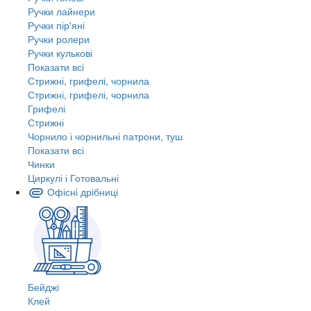
Ручки лайнери
Ручки пір'яні
Ручки ролери
Ручки кулькові
Показати всі
Стрижні, грифелі, чорнила
Стрижні, грифелі, чорнила
Грифелі
Стрижні
Чорнило і чорнильні патрони, туш
Показати всі
Чинки
Циркулі і Готовальні
Офісні дрібниці
Бейджі
Клей