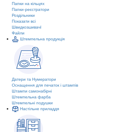
Папки на кільцях
Папки-реєстратори
Роздільники
Показати всі
Швидкозшивачi
Файли
Штемпельна продукція
Датери та Нумератори
Оснащення для печаток і штампів
Штампи самонабірні
Штемпельна фарба
Штемпельні подушки
Настільне приладдя