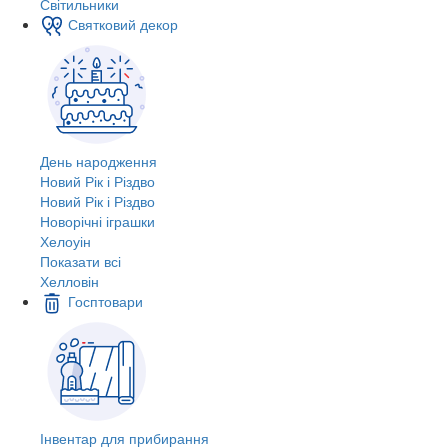
Світильники
Святковий декор
День народження
Новий Рік і Різдво
Новий Рік і Різдво
Новорічні іграшки
Хелоуін
Показати всі
Хелловін
Госптовари
Інвентар для прибирання