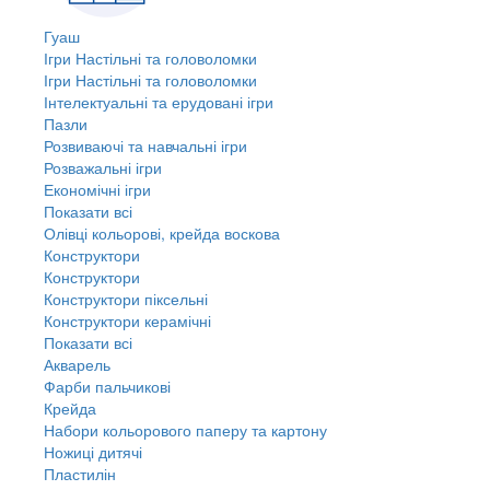
Гуаш
Ігри Настільні та головоломки
Ігри Настільні та головоломки
Інтелектуальні та ерудовані ігри
Пазли
Розвиваючі та навчальні ігри
Розважальні ігри
Економічні ігри
Показати всі
Олівці кольорові, крейда воскова
Конструктори
Конструктори
Конструктори піксельні
Конструктори керамічні
Показати всі
Акварель
Фарби пальчикові
Крейда
Набори кольорового паперу та картону
Ножиці дитячі
Пластилін