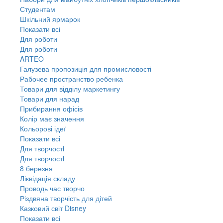
Студентам
Шкільний ярмарок
Показати всі
Для роботи
Для роботи
ARTEO
Галузева пропозиція для промисловості
Рабочее пространство ребенка
Товари для відділу маркетингу
Товари для нарад
Прибирання офісів
Колір має значення
Кольорові ідеї
Показати всі
Для творчостi
Для творчостi
8 березня
Ліквідація складу
Проводь час творчо
Різдвяна творчість для дітей
Казковий світ Disney
Показати всі