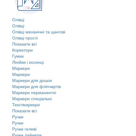
Олівці
Олівці
Олівці механічні та цангові
Олівці прості
Показати всі
Коректори
Гумки
Лінійки і косинці
Маркери
Маркери
Маркери для дошок
Маркери для фліпчартів
Маркери перманентні
Маркери спеціальні
Текстмаркери
Показати всі
Ручки
Ручки
Ручки гелеві
Ручки лайнери