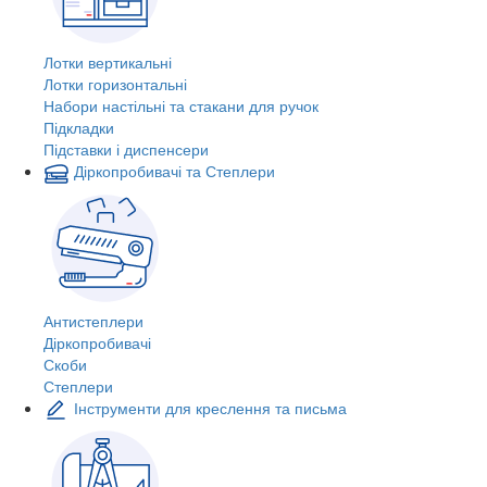
Лотки вертикальні
Лотки горизонтальні
Набори настільні та стакани для ручок
Підкладки
Підставки і диспенсери
Діркопробивачі та Степлери
Антистеплери
Діркопробивачі
Скоби
Степлери
Інструменти для креслення та письма