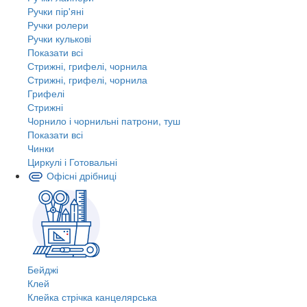
Ручки пір'яні
Ручки ролери
Ручки кулькові
Показати всі
Стрижні, грифелі, чорнила
Стрижні, грифелі, чорнила
Грифелі
Стрижні
Чорнило і чорнильні патрони, туш
Показати всі
Чинки
Циркулі і Готовальні
Офісні дрібниці
Бейджі
Клей
Клейка стрічка канцелярська