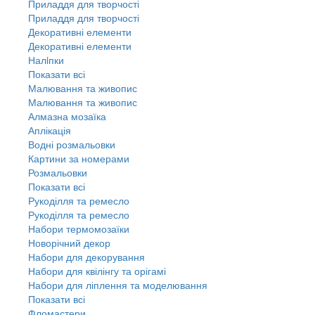
Приладдя для творчості
Приладдя для творчості
Декоративні елементи
Декоративні елементи
Налiпки
Показати всі
Малювання та живопис
Малювання та живопис
Алмазна мозаїка
Аплікація
Водні розмальовки
Картини за номерами
Розмальовки
Показати всі
Рукоділля та ремесло
Рукоділля та ремесло
Набори термомозаїки
Новорічний декор
Набори для декорування
Набори для квілінгу та орігамі
Набори для ліплення та моделювання
Показати всі
Фломастери