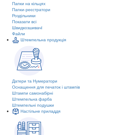
Папки на кільцях
Папки-реєстратори
Роздільники
Показати всі
Швидкозшивачi
Файли
Штемпельна продукція
Датери та Нумератори
Оснащення для печаток і штампів
Штампи самонабірні
Штемпельна фарба
Штемпельні подушки
Настільне приладдя