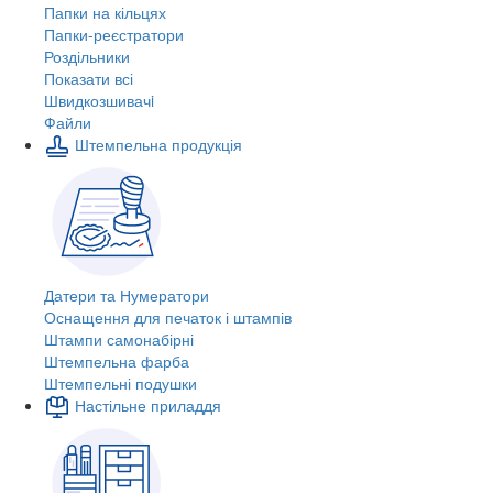
Папки на кільцях
Папки-реєстратори
Роздільники
Показати всі
Швидкозшивачi
Файли
Штемпельна продукція
Датери та Нумератори
Оснащення для печаток і штампів
Штампи самонабірні
Штемпельна фарба
Штемпельні подушки
Настільне приладдя