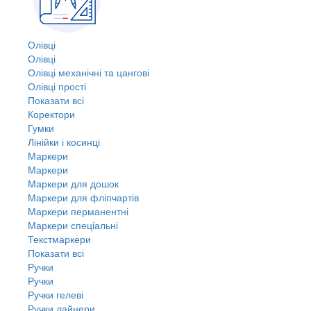
Олівці
Олівці
Олівці механічні та цангові
Олівці прості
Показати всі
Коректори
Гумки
Лінійки і косинці
Маркери
Маркери
Маркери для дошок
Маркери для фліпчартів
Маркери перманентні
Маркери спеціальні
Текстмаркери
Показати всі
Ручки
Ручки
Ручки гелеві
Ручки лайнери