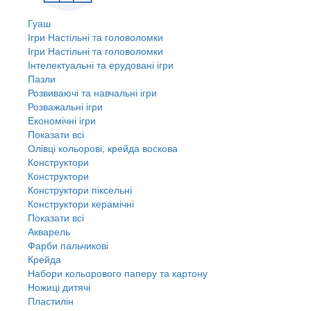
Гуаш
Ігри Настільні та головоломки
Ігри Настільні та головоломки
Інтелектуальні та ерудовані ігри
Пазли
Розвиваючі та навчальні ігри
Розважальні ігри
Економічні ігри
Показати всі
Олівці кольорові, крейда воскова
Конструктори
Конструктори
Конструктори піксельні
Конструктори керамічні
Показати всі
Акварель
Фарби пальчикові
Крейда
Набори кольорового паперу та картону
Ножиці дитячі
Пластилін