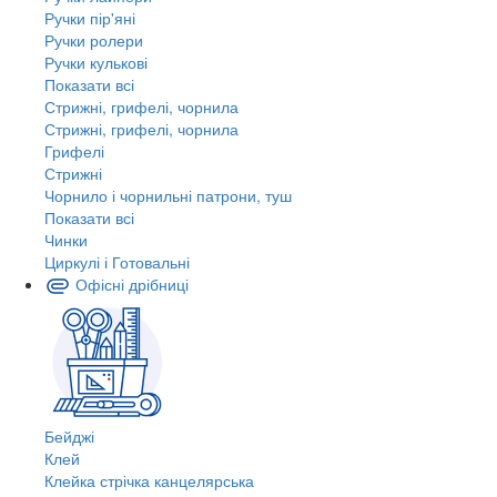
Ручки пір'яні
Ручки ролери
Ручки кулькові
Показати всі
Стрижні, грифелі, чорнила
Стрижні, грифелі, чорнила
Грифелі
Стрижні
Чорнило і чорнильні патрони, туш
Показати всі
Чинки
Циркулі і Готовальні
Офісні дрібниці
Бейджі
Клей
Клейка стрічка канцелярська