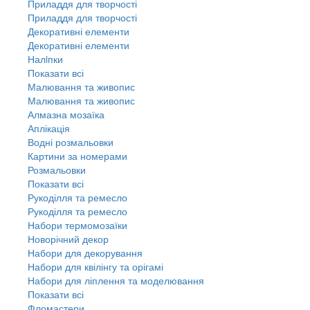
Приладдя для творчості
Приладдя для творчості
Декоративні елементи
Декоративні елементи
Налiпки
Показати всі
Малювання та живопис
Малювання та живопис
Алмазна мозаїка
Аплікація
Водні розмальовки
Картини за номерами
Розмальовки
Показати всі
Рукоділля та ремесло
Рукоділля та ремесло
Набори термомозаїки
Новорічний декор
Набори для декорування
Набори для квілінгу та орігамі
Набори для ліплення та моделювання
Показати всі
Фломастери