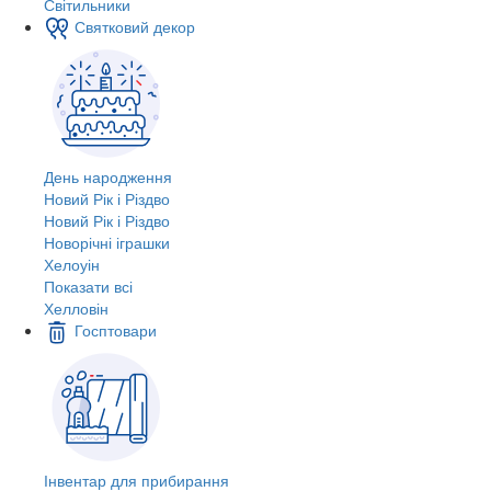
Світильники
Святковий декор
День народження
Новий Рік і Різдво
Новий Рік і Різдво
Новорічні іграшки
Хелоуін
Показати всі
Хелловін
Госптовари
Інвентар для прибирання