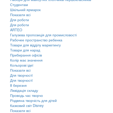
Студентам
Шкільний ярмарок
Показати всі
Для роботи
Для роботи
ARTEO
Галузева пропозиція для промисловості
Рабочее пространство ребенка
Товари для відділу маркетингу
Товари для нарад
Прибирання офісів
Колір має значення
Кольорові ідеї
Показати всі
Для творчостi
Для творчостi
8 березня
Ліквідація складу
Проводь час творчо
Різдвяна творчість для дітей
Казковий світ Disney
Показати всі