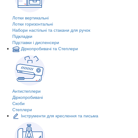
Лотки вертикальні
Лотки горизонтальні
Набори настільні та стакани для ручок
Підкладки
Підставки і диспенсери
Діркопробивачі та Степлери
Антистеплери
Діркопробивачі
Скоби
Степлери
Інструменти для креслення та письма