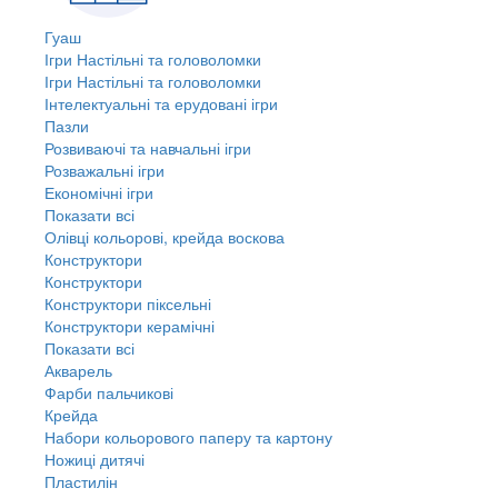
Гуаш
Ігри Настільні та головоломки
Ігри Настільні та головоломки
Інтелектуальні та ерудовані ігри
Пазли
Розвиваючі та навчальні ігри
Розважальні ігри
Економічні ігри
Показати всі
Олівці кольорові, крейда воскова
Конструктори
Конструктори
Конструктори піксельні
Конструктори керамічні
Показати всі
Акварель
Фарби пальчикові
Крейда
Набори кольорового паперу та картону
Ножиці дитячі
Пластилін