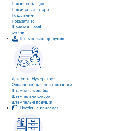
Папки на кільцях
Папки-реєстратори
Роздільники
Показати всі
Швидкозшивачi
Файли
Штемпельна продукція
Датери та Нумератори
Оснащення для печаток і штампів
Штампи самонабірні
Штемпельна фарба
Штемпельні подушки
Настільне приладдя