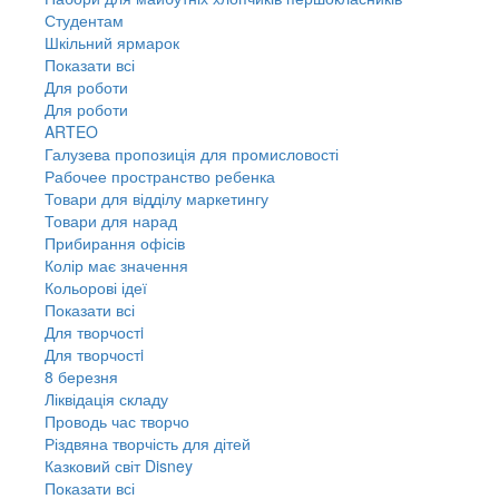
Студентам
Шкільний ярмарок
Показати всі
Для роботи
Для роботи
ARTEO
Галузева пропозиція для промисловості
Рабочее пространство ребенка
Товари для відділу маркетингу
Товари для нарад
Прибирання офісів
Колір має значення
Кольорові ідеї
Показати всі
Для творчостi
Для творчостi
8 березня
Ліквідація складу
Проводь час творчо
Різдвяна творчість для дітей
Казковий світ Disney
Показати всі