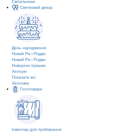
Світильники
Святковий декор
День народження
Новий Рік і Різдво
Новий Рік і Різдво
Новорічні іграшки
Хелоуін
Показати всі
Хелловін
Госптовари
Інвентар для прибирання