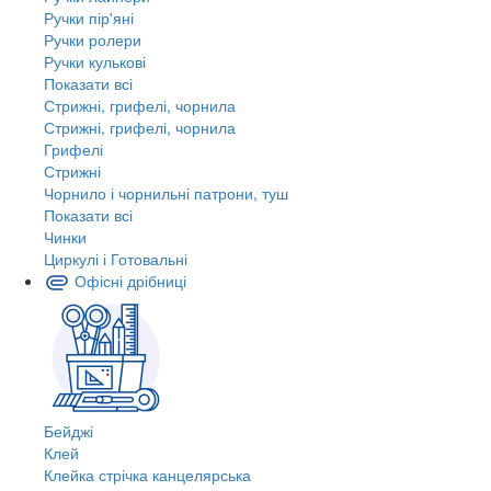
Ручки пір'яні
Ручки ролери
Ручки кулькові
Показати всі
Стрижні, грифелі, чорнила
Стрижні, грифелі, чорнила
Грифелі
Стрижні
Чорнило і чорнильні патрони, туш
Показати всі
Чинки
Циркулі і Готовальні
Офісні дрібниці
Бейджі
Клей
Клейка стрічка канцелярська