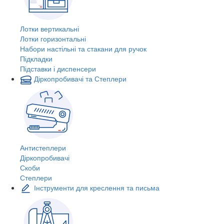
Лотки вертикальні
Лотки горизонтальні
Набори настільні та стакани для ручок
Підкладки
Підставки і диспенсери
Діркопробивачі та Степлери
Антистеплери
Діркопробивачі
Скоби
Степлери
Інструменти для креслення та письма