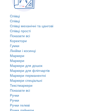
Олівці
Олівці
Олівці механічні та цангові
Олівці прості
Показати всі
Коректори
Гумки
Лінійки і косинці
Маркери
Маркери
Маркери для дошок
Маркери для фліпчартів
Маркери перманентні
Маркери спеціальні
Текстмаркери
Показати всі
Ручки
Ручки
Ручки гелеві
Ручки лайнери