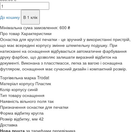
До кошику
В 1 клік
Мінімальна сума замовлення:
600 ₴
Про товар
Характеристики
Оснастка для круглої печатки - це зручний у використанні пристрій,
що має всередині корпусу змінне штемпельну подушку. При
натисканні на оснащення відбувається автоматичне фарбування
друку фарбою, що дозволяє залишати виразний відбиток на
документі. Виконана з пласстмасси, легка за вагою і оснащена
футляром, оснащення має сучасний дизайн і компактний розмір.
Торгівельна марка
Trodat
Матеріал корпусу
Пластик
Колір корпусу
синій
Тип товару
оснащення
Наявність вільного поля
так
Призначення оснастки
для печатки
Форма відбитку
кругла
Розмір відбитку, мм
42
Доставка
Нова пошта
за тарифами перевізника