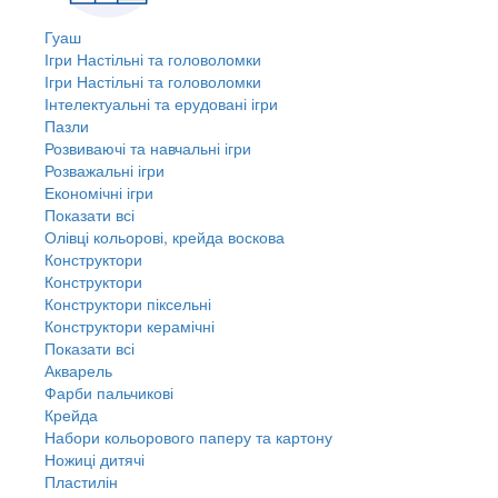
Гуаш
Ігри Настільні та головоломки
Ігри Настільні та головоломки
Інтелектуальні та ерудовані ігри
Пазли
Розвиваючі та навчальні ігри
Розважальні ігри
Економічні ігри
Показати всі
Олівці кольорові, крейда воскова
Конструктори
Конструктори
Конструктори піксельні
Конструктори керамічні
Показати всі
Акварель
Фарби пальчикові
Крейда
Набори кольорового паперу та картону
Ножиці дитячі
Пластилін