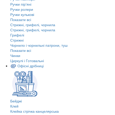
Ручки пір'яні
Ручки ролери
Ручки кулькові
Показати всі
Стрижні, грифелі, чорнила
Стрижні, грифелі, чорнила
Грифелі
Стрижні
Чорнило і чорнильні патрони, туш
Показати всі
Чинки
Циркулі і Готовальні
Офісні дрібниці
Бейджі
Клей
Клейка стрічка канцелярська