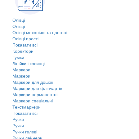
Олівці
Олівці
Олівці механічні та цангові
Олівці прості
Показати всі
Коректори
Гумки
Лінійки і косинці
Маркери
Маркери
Маркери для дошок
Маркери для фліпчартів
Маркери перманентні
Маркери спеціальні
Текстмаркери
Показати всі
Ручки
Ручки
Ручки гелеві
Ручки лайнери