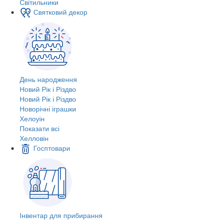
Світильники
Святковий декор
День народження
Новий Рік і Різдво
Новий Рік і Різдво
Новорічні іграшки
Хелоуін
Показати всі
Хелловін
Госптовари
Інвентар для прибирання