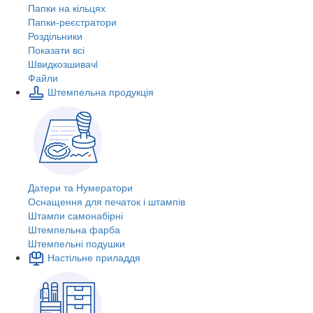
Папки на кільцях
Папки-реєстратори
Роздільники
Показати всі
Швидкозшивачi
Файли
Штемпельна продукція
Датери та Нумератори
Оснащення для печаток і штампів
Штампи самонабірні
Штемпельна фарба
Штемпельні подушки
Настільне приладдя