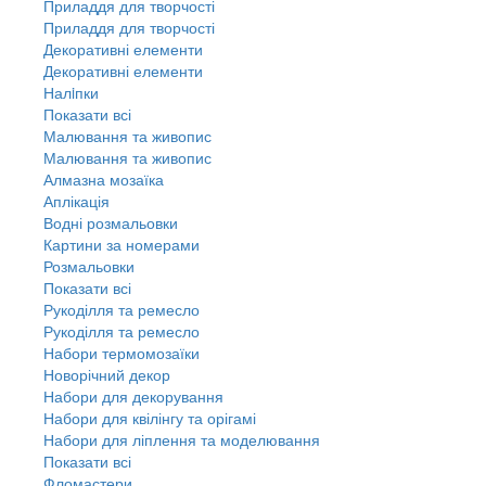
Приладдя для творчості
Приладдя для творчості
Декоративні елементи
Декоративні елементи
Налiпки
Показати всі
Малювання та живопис
Малювання та живопис
Алмазна мозаїка
Аплікація
Водні розмальовки
Картини за номерами
Розмальовки
Показати всі
Рукоділля та ремесло
Рукоділля та ремесло
Набори термомозаїки
Новорічний декор
Набори для декорування
Набори для квілінгу та орігамі
Набори для ліплення та моделювання
Показати всі
Фломастери