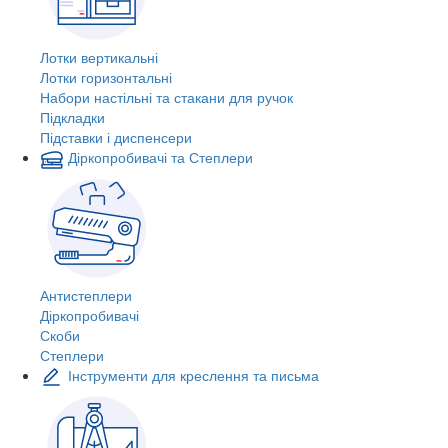
Лотки вертикальні
Лотки горизонтальні
Набори настільні та стакани для ручок
Підкладки
Підставки і диспенсери
Діркопробивачі та Степлери
Антистеплери
Діркопробивачі
Скоби
Степлери
Інструменти для креслення та письма