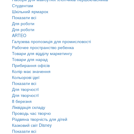
Студентам
Шкільний ярмарок
Показати всі
Для роботи
Для роботи
ARTEO
Галузева пропозиція для промисловості
Рабочее пространство ребенка
Товари для відділу маркетингу
Товари для нарад
Прибирання офісів
Колір має значення
Кольорові ідеї
Показати всі
Для творчостi
Для творчостi
8 березня
Ліквідація складу
Проводь час творчо
Різдвяна творчість для дітей
Казковий світ Disney
Показати всі