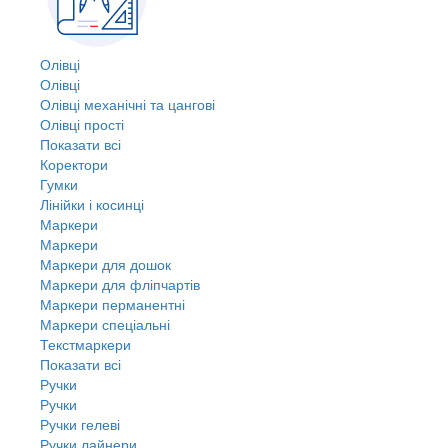
Олівці
Олівці
Олівці механічні та цангові
Олівці прості
Показати всі
Коректори
Гумки
Лінійки і косинці
Маркери
Маркери
Маркери для дошок
Маркери для фліпчартів
Маркери перманентні
Маркери спеціальні
Текстмаркери
Показати всі
Ручки
Ручки
Ручки гелеві
Ручки лайнери