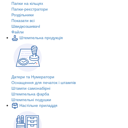
Папки на кільцях
Папки-реєстратори
Роздільники
Показати всі
Швидкозшивачi
Файли
Штемпельна продукція
Датери та Нумератори
Оснащення для печаток і штампів
Штампи самонабірні
Штемпельна фарба
Штемпельні подушки
Настільне приладдя