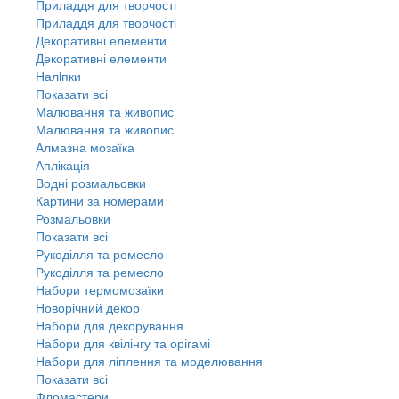
Приладдя для творчості
Приладдя для творчості
Декоративні елементи
Декоративні елементи
Налiпки
Показати всі
Малювання та живопис
Малювання та живопис
Алмазна мозаїка
Аплікація
Водні розмальовки
Картини за номерами
Розмальовки
Показати всі
Рукоділля та ремесло
Рукоділля та ремесло
Набори термомозаїки
Новорічний декор
Набори для декорування
Набори для квілінгу та орігамі
Набори для ліплення та моделювання
Показати всі
Фломастери