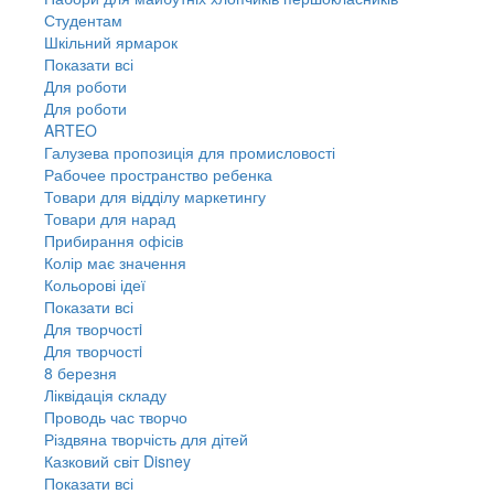
Студентам
Шкільний ярмарок
Показати всі
Для роботи
Для роботи
ARTEO
Галузева пропозиція для промисловості
Рабочее пространство ребенка
Товари для відділу маркетингу
Товари для нарад
Прибирання офісів
Колір має значення
Кольорові ідеї
Показати всі
Для творчостi
Для творчостi
8 березня
Ліквідація складу
Проводь час творчо
Різдвяна творчість для дітей
Казковий світ Disney
Показати всі