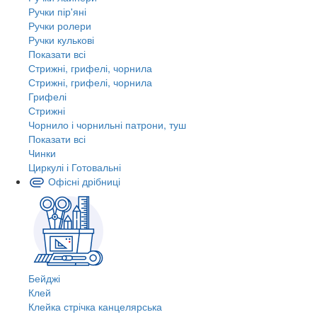
Ручки пір'яні
Ручки ролери
Ручки кулькові
Показати всі
Стрижні, грифелі, чорнила
Стрижні, грифелі, чорнила
Грифелі
Стрижні
Чорнило і чорнильні патрони, туш
Показати всі
Чинки
Циркулі і Готовальні
Офісні дрібниці
Бейджі
Клей
Клейка стрічка канцелярська