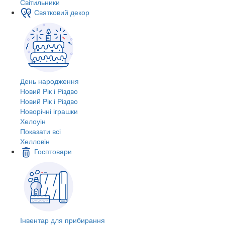
Світильники
Святковий декор
День народження
Новий Рік і Різдво
Новий Рік і Різдво
Новорічні іграшки
Хелоуін
Показати всі
Хелловін
Госптовари
Інвентар для прибирання