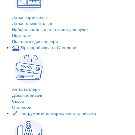
Лотки вертикальні
Лотки горизонтальні
Набори настільні та стакани для ручок
Підкладки
Підставки і диспенсери
Діркопробивачі та Степлери
Антистеплери
Діркопробивачі
Скоби
Степлери
Інструменти для креслення та письма