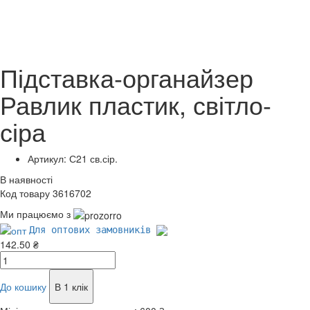
Підставка-органайзер
Равлик пластик, світло-
сіра
Артикул: С21 св.сір.
В наявності
Код товару 3616702
Ми працюємо з
Для оптових замовників
142.50 ₴
До кошику
В 1 клік