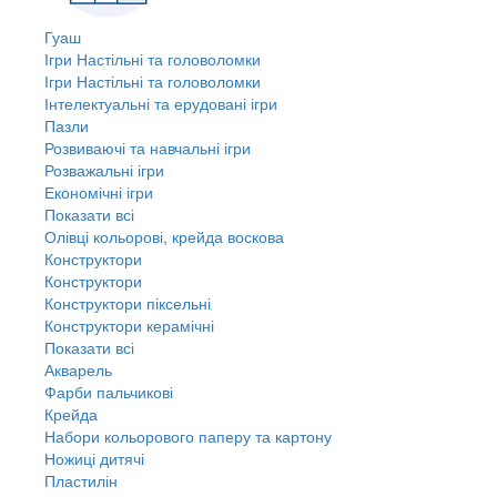
Гуаш
Ігри Настільні та головоломки
Ігри Настільні та головоломки
Інтелектуальні та ерудовані ігри
Пазли
Розвиваючі та навчальні ігри
Розважальні ігри
Економічні ігри
Показати всі
Олівці кольорові, крейда воскова
Конструктори
Конструктори
Конструктори піксельні
Конструктори керамічні
Показати всі
Акварель
Фарби пальчикові
Крейда
Набори кольорового паперу та картону
Ножиці дитячі
Пластилін