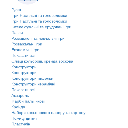
Гуаш
Ігри Настільні та головоломки
Ігри Настільні та головоломки
Інтелектуальні та ерудовані ігри
Пазли
Розвиваючі та навчальні ігри
Розважальні ігри
Економічні ігри
Показати всі
Олівці кольорові, крейда воскова
Конструктори
Конструктори
Конструктори піксельні
Конструктори керамічні
Показати всі
Акварель
Фарби пальчикові
Крейда
Набори кольорового паперу та картону
Ножиці дитячі
Пластилін