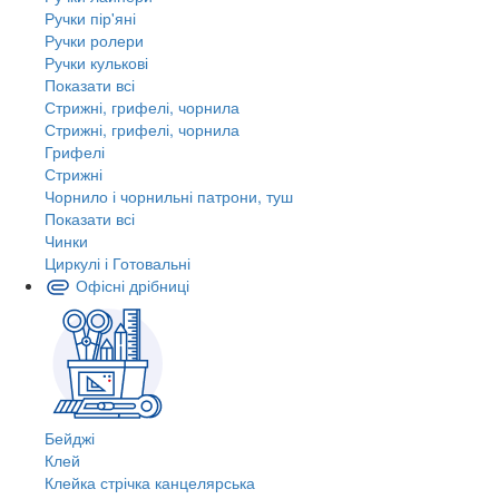
Ручки пір'яні
Ручки ролери
Ручки кулькові
Показати всі
Стрижні, грифелі, чорнила
Стрижні, грифелі, чорнила
Грифелі
Стрижні
Чорнило і чорнильні патрони, туш
Показати всі
Чинки
Циркулі і Готовальні
Офісні дрібниці
Бейджі
Клей
Клейка стрічка канцелярська