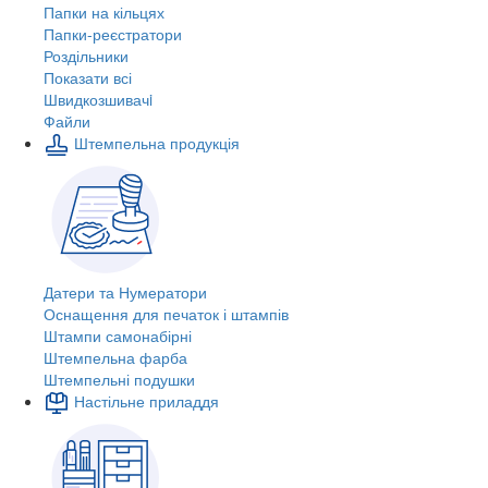
Папки на кільцях
Папки-реєстратори
Роздільники
Показати всі
Швидкозшивачi
Файли
Штемпельна продукція
Датери та Нумератори
Оснащення для печаток і штампів
Штампи самонабірні
Штемпельна фарба
Штемпельні подушки
Настільне приладдя