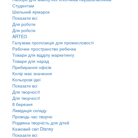
Студентам
Шкільний ярмарок
Показати всі
Для роботи
Для роботи
ARTEO
Галузева пропозиція для промисловості
Рабочее пространство ребенка
Товари для відділу маркетингу
Товари для нарад
Прибирання офісів
Колір має значення
Кольорові ідеї
Показати всі
Для творчостi
Для творчостi
8 березня
Ліквідація складу
Проводь час творчо
Різдвяна творчість для дітей
Казковий світ Disney
Показати всі