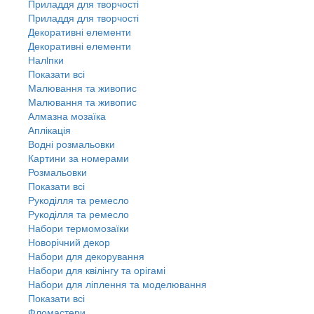
Приладдя для творчості
Приладдя для творчості
Декоративні елементи
Декоративні елементи
Налiпки
Показати всі
Малювання та живопис
Малювання та живопис
Алмазна мозаїка
Аплікація
Водні розмальовки
Картини за номерами
Розмальовки
Показати всі
Рукоділля та ремесло
Рукоділля та ремесло
Набори термомозаїки
Новорічний декор
Набори для декорування
Набори для квілінгу та орігамі
Набори для ліплення та моделювання
Показати всі
Фломастери