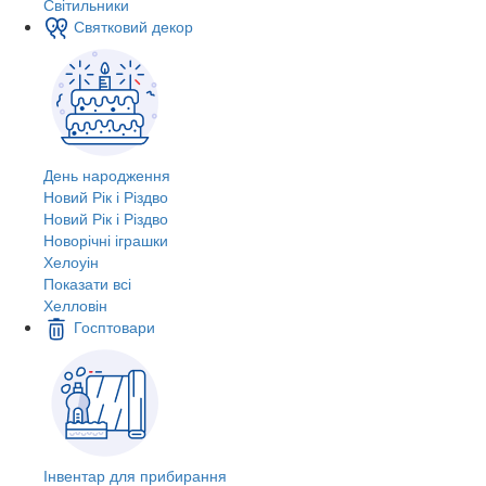
Світильники
Святковий декор
День народження
Новий Рік і Різдво
Новий Рік і Різдво
Новорічні іграшки
Хелоуін
Показати всі
Хелловін
Госптовари
Інвентар для прибирання