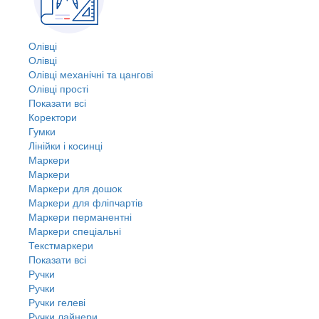
Олівці
Олівці
Олівці механічні та цангові
Олівці прості
Показати всі
Коректори
Гумки
Лінійки і косинці
Маркери
Маркери
Маркери для дошок
Маркери для фліпчартів
Маркери перманентні
Маркери спеціальні
Текстмаркери
Показати всі
Ручки
Ручки
Ручки гелеві
Ручки лайнери