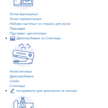
Лотки вертикальні
Лотки горизонтальні
Набори настільні та стакани для ручок
Підкладки
Підставки і диспенсери
Діркопробивачі та Степлери
Антистеплери
Діркопробивачі
Скоби
Степлери
Інструменти для креслення та письма