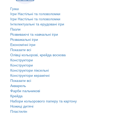
Гуаш
Ігри Настільні та головоломки
Ігри Настільні та головоломки
Інтелектуальні та ерудовані ігри
Пазли
Розвиваючі та навчальні ігри
Розважальні ігри
Економічні ігри
Показати всі
Олівці кольорові, крейда воскова
Конструктори
Конструктори
Конструктори піксельні
Конструктори керамічні
Показати всі
Акварель
Фарби пальчикові
Крейда
Набори кольорового паперу та картону
Ножиці дитячі
Пластилін