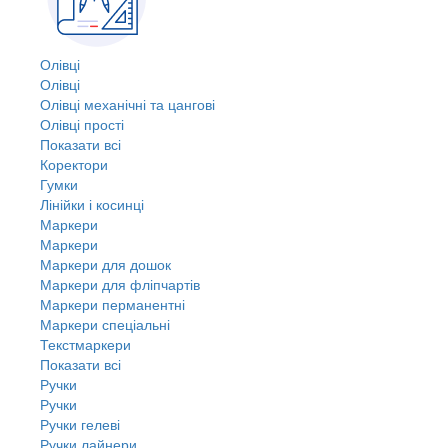
Олівці
Олівці
Олівці механічні та цангові
Олівці прості
Показати всі
Коректори
Гумки
Лінійки і косинці
Маркери
Маркери
Маркери для дошок
Маркери для фліпчартів
Маркери перманентні
Маркери спеціальні
Текстмаркери
Показати всі
Ручки
Ручки
Ручки гелеві
Ручки лайнери