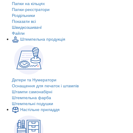
Папки на кільцях
Папки-реєстратори
Роздільники
Показати всі
Швидкозшивачi
Файли
Штемпельна продукція
Датери та Нумератори
Оснащення для печаток і штампів
Штампи самонабірні
Штемпельна фарба
Штемпельні подушки
Настільне приладдя