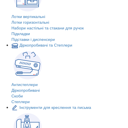
Лотки вертикальні
Лотки горизонтальні
Набори настільні та стакани для ручок
Підкладки
Підставки і диспенсери
Діркопробивачі та Степлери
Антистеплери
Діркопробивачі
Скоби
Степлери
Інструменти для креслення та письма