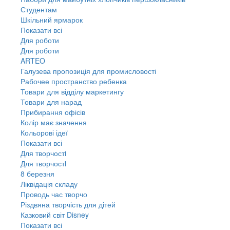
Студентам
Шкільний ярмарок
Показати всі
Для роботи
Для роботи
ARTEO
Галузева пропозиція для промисловості
Рабочее пространство ребенка
Товари для відділу маркетингу
Товари для нарад
Прибирання офісів
Колір має значення
Кольорові ідеї
Показати всі
Для творчостi
Для творчостi
8 березня
Ліквідація складу
Проводь час творчо
Різдвяна творчість для дітей
Казковий світ Disney
Показати всі