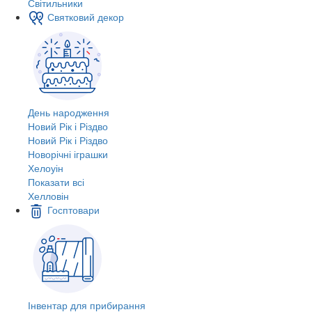
Світильники
Святковий декор
День народження
Новий Рік і Різдво
Новий Рік і Різдво
Новорічні іграшки
Хелоуін
Показати всі
Хелловін
Госптовари
Інвентар для прибирання