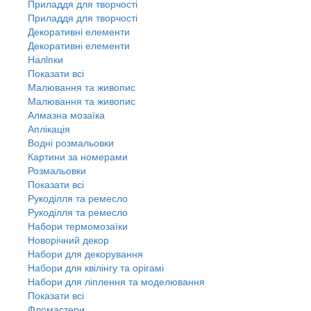
Приладдя для творчості
Приладдя для творчості
Декоративні елементи
Декоративні елементи
Налiпки
Показати всі
Малювання та живопис
Малювання та живопис
Алмазна мозаїка
Аплікація
Водні розмальовки
Картини за номерами
Розмальовки
Показати всі
Рукоділля та ремесло
Рукоділля та ремесло
Набори термомозаїки
Новорічний декор
Набори для декорування
Набори для квілінгу та орігамі
Набори для ліплення та моделювання
Показати всі
Фломастери