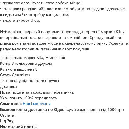
• дозволяє організувати своє робоче місце;
• стаканчик розділений пластиковим обідком на відділи і дозволяє
швидко знайти потрібну канцелярію;
• висота виробу 9 см.
Неймовірно широкий асортимент приладдя торгової марки «Kite» -
це оригінальні товари яскравого та емоційного бренду, який вже
кілька років займає гідне місце на канцелярському ринку України та
радує неповторними дизайнами своїх покупців.
Торгівельна марка
Kite, Німеччина
Колір
З кольоровим друком
Кількість відділень
3
Стать
Для жінок
Тип товару
підставка для ручок
Доставка
Нова пошта
за тарифами перевізника
Укр. пошта
100% передплата
Самовивіз
Наші магазини
Безкоштовна доставка по Одесі
сума замовлення від 1500 грн
Оплата
LiqPay
Наложений платіж