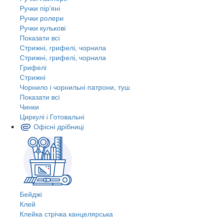
Ручки пір'яні
Ручки ролери
Ручки кулькові
Показати всі
Стрижні, грифелі, чорнила
Стрижні, грифелі, чорнила
Грифелі
Стрижні
Чорнило і чорнильні патрони, туш
Показати всі
Чинки
Циркулі і Готовальні
Офісні дрібниці
Бейджі
Клей
Клейка стрічка канцелярська