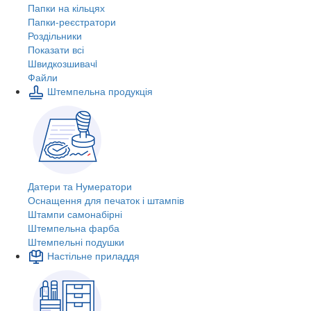
Папки на кільцях
Папки-реєстратори
Роздільники
Показати всі
Швидкозшивачi
Файли
Штемпельна продукція
Датери та Нумератори
Оснащення для печаток і штампів
Штампи самонабірні
Штемпельна фарба
Штемпельні подушки
Настільне приладдя