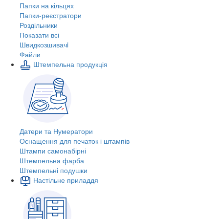
Папки на кільцях
Папки-реєстратори
Роздільники
Показати всі
Швидкозшивачi
Файли
Штемпельна продукція
Датери та Нумератори
Оснащення для печаток і штампів
Штампи самонабірні
Штемпельна фарба
Штемпельні подушки
Настільне приладдя