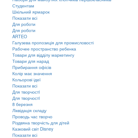
Студентам
Шкільний ярмарок
Показати всі
Для роботи
Для роботи
ARTEO
Галузева пропозиція для промисловості
Рабочее пространство ребенка
Товари для відділу маркетингу
Товари для нарад
Прибирання офісів
Колір має значення
Кольорові ідеї
Показати всі
Для творчостi
Для творчостi
8 березня
Ліквідація складу
Проводь час творчо
Різдвяна творчість для дітей
Казковий світ Disney
Показати всі