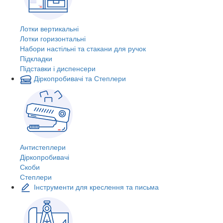
Лотки вертикальні
Лотки горизонтальні
Набори настільні та стакани для ручок
Підкладки
Підставки і диспенсери
Діркопробивачі та Степлери
Антистеплери
Діркопробивачі
Скоби
Степлери
Інструменти для креслення та письма