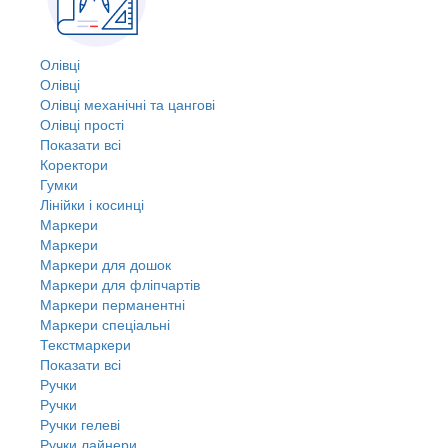
Олівці
Олівці
Олівці механічні та цангові
Олівці прості
Показати всі
Коректори
Гумки
Лінійки і косинці
Маркери
Маркери
Маркери для дошок
Маркери для фліпчартів
Маркери перманентні
Маркери спеціальні
Текстмаркери
Показати всі
Ручки
Ручки
Ручки гелеві
Ручки лайнери