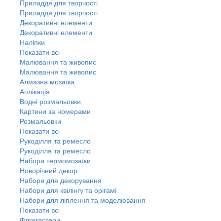
Приладдя для творчості
Приладдя для творчості
Декоративні елементи
Декоративні елементи
Налiпки
Показати всі
Малювання та живопис
Малювання та живопис
Алмазна мозаїка
Аплікація
Водні розмальовки
Картини за номерами
Розмальовки
Показати всі
Рукоділля та ремесло
Рукоділля та ремесло
Набори термомозаїки
Новорічний декор
Набори для декорування
Набори для квілінгу та орігамі
Набори для ліплення та моделювання
Показати всі
Фломастери