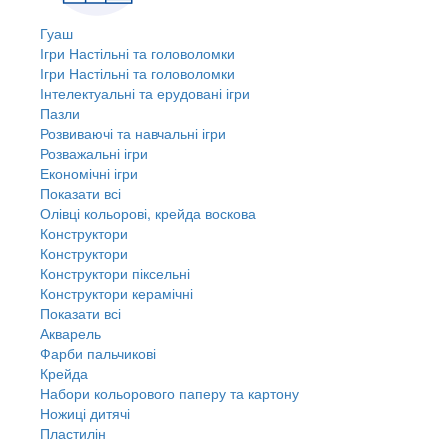
Гуаш
Ігри Настільні та головоломки
Ігри Настільні та головоломки
Інтелектуальні та ерудовані ігри
Пазли
Розвиваючі та навчальні ігри
Розважальні ігри
Економічні ігри
Показати всі
Олівці кольорові, крейда воскова
Конструктори
Конструктори
Конструктори піксельні
Конструктори керамічні
Показати всі
Акварель
Фарби пальчикові
Крейда
Набори кольорового паперу та картону
Ножиці дитячі
Пластилін