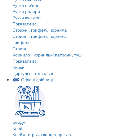
Ручки пір'яні
Ручки ролери
Ручки кулькові
Показати всі
Стрижні, грифелі, чорнила
Стрижні, грифелі, чорнила
Грифелі
Стрижні
Чорнило і чорнильні патрони, туш
Показати всі
Чинки
Циркулі і Готовальні
Офісні дрібниці
Бейджі
Клей
Клейка стрічка канцелярська