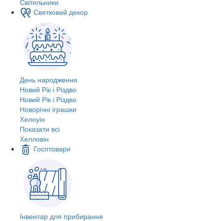
Світильники
Святковий декор
День народження
Новий Рік і Різдво
Новий Рік і Різдво
Новорічні іграшки
Хелоуін
Показати всі
Хелловін
Госптовари
Інвентар для прибирання