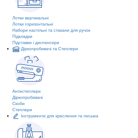
Лотки вертикальні
Лотки горизонтальні
Набори настільні та стакани для ручок
Підкладки
Підставки і диспенсери
Діркопробивачі та Степлери
Антистеплери
Діркопробивачі
Скоби
Степлери
Інструменти для креслення та письма