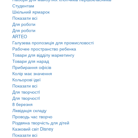
Студентам
Шкільний ярмарок
Показати всі
Для роботи
Для роботи
ARTEO
Галузева пропозиція для промисловості
Рабочее пространство ребенка
Товари для відділу маркетингу
Товари для нарад
Прибирання офісів
Колір має значення
Кольорові ідеї
Показати всі
Для творчостi
Для творчостi
8 березня
Ліквідація складу
Проводь час творчо
Різдвяна творчість для дітей
Казковий світ Disney
Показати всі