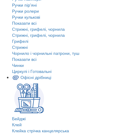
Ручки пір'яні
Ручки ролери
Ручки кулькові
Показати всі
Стрижні, грифелі, чорнила
Стрижні, грифелі, чорнила
Грифелі
Стрижні
Чорнило і чорнильні патрони, туш
Показати всі
Чинки
Циркулі і Готовальні
Офісні дрібниці
Бейджі
Клей
Клейка стрічка канцелярська