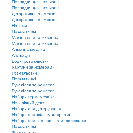
Приладдя для творчості
Приладдя для творчості
Декоративні елементи
Декоративні елементи
Налiпки
Показати всі
Малювання та живопис
Малювання та живопис
Алмазна мозаїка
Аплікація
Водні розмальовки
Картини за номерами
Розмальовки
Показати всі
Рукоділля та ремесло
Рукоділля та ремесло
Набори термомозаїки
Новорічний декор
Набори для декорування
Набори для квілінгу та орігамі
Набори для ліплення та моделювання
Показати всі
Фломастери