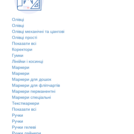
Олівці
Олівці
Олівці механічні та цангові
Олівці прості
Показати всі
Коректори
Гумки
Лінійки і косинці
Маркери
Маркери
Маркери для дошок
Маркери для фліпчартів
Маркери перманентні
Маркери спеціальні
Текстмаркери
Показати всі
Ручки
Ручки
Ручки гелеві
Ручки лайнери