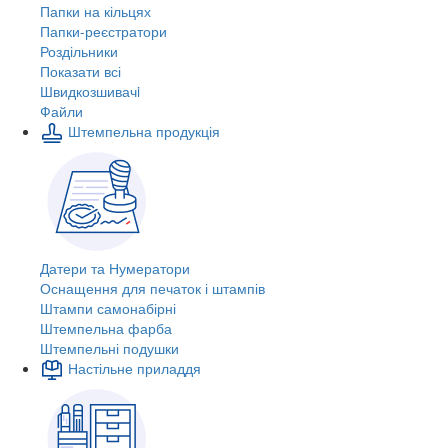
Папки на кільцях
Папки-реєстратори
Роздільники
Показати всі
Швидкозшивачi
Файли
Штемпельна продукція
Датери та Нумератори
Оснащення для печаток і штампів
Штампи самонабірні
Штемпельна фарба
Штемпельні подушки
Настільне приладдя