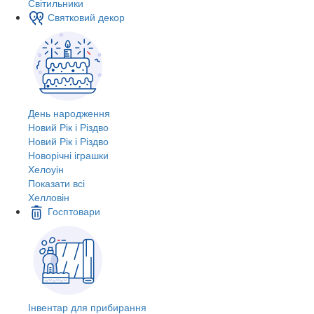
Світильники
Святковий декор
День народження
Новий Рік і Різдво
Новий Рік і Різдво
Новорічні іграшки
Хелоуін
Показати всі
Хелловін
Госптовари
Інвентар для прибирання