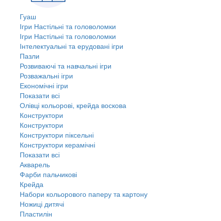
Гуаш
Ігри Настільні та головоломки
Ігри Настільні та головоломки
Інтелектуальні та ерудовані ігри
Пазли
Розвиваючі та навчальні ігри
Розважальні ігри
Економічні ігри
Показати всі
Олівці кольорові, крейда воскова
Конструктори
Конструктори
Конструктори піксельні
Конструктори керамічні
Показати всі
Акварель
Фарби пальчикові
Крейда
Набори кольорового паперу та картону
Ножиці дитячі
Пластилін