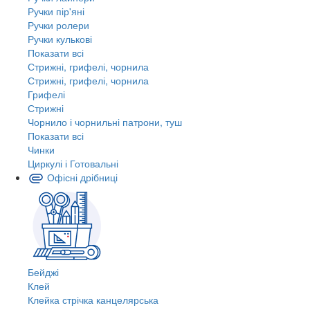
Ручки пір'яні
Ручки ролери
Ручки кулькові
Показати всі
Стрижні, грифелі, чорнила
Стрижні, грифелі, чорнила
Грифелі
Стрижні
Чорнило і чорнильні патрони, туш
Показати всі
Чинки
Циркулі і Готовальні
Офісні дрібниці
Бейджі
Клей
Клейка стрічка канцелярська