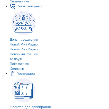
Світильники
Святковий декор
День народження
Новий Рік і Різдво
Новий Рік і Різдво
Новорічні іграшки
Хелоуін
Показати всі
Хелловін
Госптовари
Інвентар для прибирання