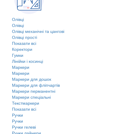
Олівці
Олівці
Олівці механічні та цангові
Олівці прості
Показати всі
Коректори
Гумки
Лінійки і косинці
Маркери
Маркери
Маркери для дошок
Маркери для фліпчартів
Маркери перманентні
Маркери спеціальні
Текстмаркери
Показати всі
Ручки
Ручки
Ручки гелеві
Ручки лайнери