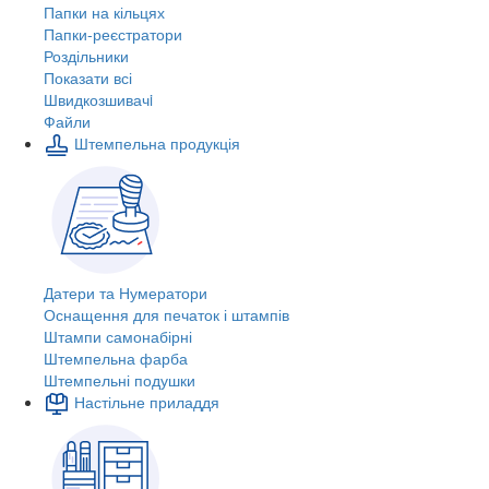
Папки на кільцях
Папки-реєстратори
Роздільники
Показати всі
Швидкозшивачi
Файли
Штемпельна продукція
Датери та Нумератори
Оснащення для печаток і штампів
Штампи самонабірні
Штемпельна фарба
Штемпельні подушки
Настільне приладдя