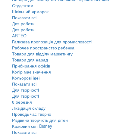
Студентам
Шкільний ярмарок
Показати всі
Для роботи
Для роботи
ARTEO
Галузева пропозиція для промисловості
Рабочее пространство ребенка
Товари для відділу маркетингу
Товари для нарад
Прибирання офісів
Колір має значення
Кольорові ідеї
Показати всі
Для творчостi
Для творчостi
8 березня
Ліквідація складу
Проводь час творчо
Різдвяна творчість для дітей
Казковий світ Disney
Показати всі