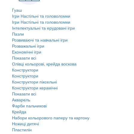
Гуаш
Ігри Настільні та головоломки
Ігри Настільні та головоломки
Інтелектуальні та ерудовані ігри
Пазли
Розвиваючі та навчальні ігри
Розважальні ігри
Економічні ігри
Показати всі
Олівці кольорові, крейда воскова
Конструктори
Конструктори
Конструктори піксельні
Конструктори керамічні
Показати всі
Акварель
Фарби пальчикові
Крейда
Набори кольорового паперу та картону
Ножиці дитячі
Пластилін