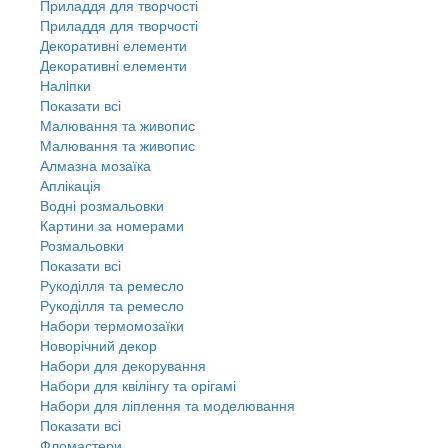
Приладдя для творчості
Приладдя для творчості
Декоративні елементи
Декоративні елементи
Налiпки
Показати всі
Малювання та живопис
Малювання та живопис
Алмазна мозаїка
Аплікація
Водні розмальовки
Картини за номерами
Розмальовки
Показати всі
Рукоділля та ремесло
Рукоділля та ремесло
Набори термомозаїки
Новорічний декор
Набори для декорування
Набори для квілінгу та орігамі
Набори для ліплення та моделювання
Показати всі
Фломастери