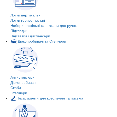
Лотки вертикальні
Лотки горизонтальні
Набори настільні та стакани для ручок
Підкладки
Підставки і диспенсери
Діркопробивачі та Степлери
Антистеплери
Діркопробивачі
Скоби
Степлери
Інструменти для креслення та письма