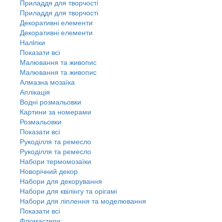
Приладдя для творчості
Приладдя для творчості
Декоративні елементи
Декоративні елементи
Налiпки
Показати всі
Малювання та живопис
Малювання та живопис
Алмазна мозаїка
Аплікація
Водні розмальовки
Картини за номерами
Розмальовки
Показати всі
Рукоділля та ремесло
Рукоділля та ремесло
Набори термомозаїки
Новорічний декор
Набори для декорування
Набори для квілінгу та орігамі
Набори для ліплення та моделювання
Показати всі
Фломастери