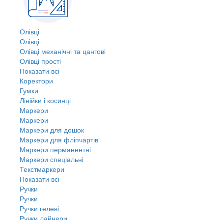
Олівці
Олівці
Олівці механічні та цангові
Олівці прості
Показати всі
Коректори
Гумки
Лінійки і косинці
Маркери
Маркери
Маркери для дошок
Маркери для фліпчартів
Маркери перманентні
Маркери спеціальні
Текстмаркери
Показати всі
Ручки
Ручки
Ручки гелеві
Ручки лайнери