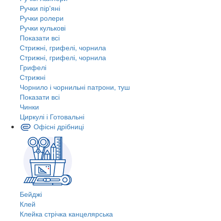
Ручки пір'яні
Ручки ролери
Ручки кулькові
Показати всі
Стрижні, грифелі, чорнила
Стрижні, грифелі, чорнила
Грифелі
Стрижні
Чорнило і чорнильні патрони, туш
Показати всі
Чинки
Циркулі і Готовальні
Офісні дрібниці
Бейджі
Клей
Клейка стрічка канцелярська