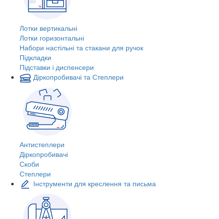
Лотки вертикальні
Лотки горизонтальні
Набори настільні та стакани для ручок
Підкладки
Підставки і диспенсери
Діркопробивачі та Степлери
Антистеплери
Діркопробивачі
Скоби
Степлери
Інструменти для креслення та письма