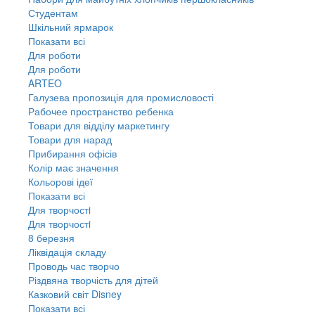
Студентам
Шкільний ярмарок
Показати всі
Для роботи
Для роботи
ARTEO
Галузева пропозиція для промисловості
Рабочее пространство ребенка
Товари для відділу маркетингу
Товари для нарад
Прибирання офісів
Колір має значення
Кольорові ідеї
Показати всі
Для творчостi
Для творчостi
8 березня
Ліквідація складу
Проводь час творчо
Різдвяна творчість для дітей
Казковий світ Disney
Показати всі