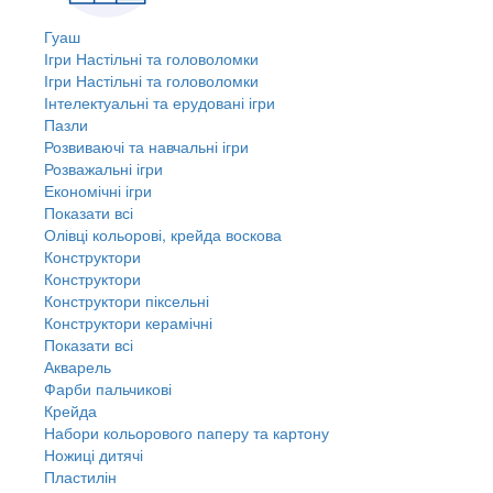
Гуаш
Ігри Настільні та головоломки
Ігри Настільні та головоломки
Інтелектуальні та ерудовані ігри
Пазли
Розвиваючі та навчальні ігри
Розважальні ігри
Економічні ігри
Показати всі
Олівці кольорові, крейда воскова
Конструктори
Конструктори
Конструктори піксельні
Конструктори керамічні
Показати всі
Акварель
Фарби пальчикові
Крейда
Набори кольорового паперу та картону
Ножиці дитячі
Пластилін