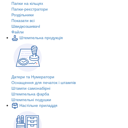
Папки на кільцях
Папки-реєстратори
Роздільники
Показати всі
Швидкозшивачi
Файли
Штемпельна продукція
Датери та Нумератори
Оснащення для печаток і штампів
Штампи самонабірні
Штемпельна фарба
Штемпельні подушки
Настільне приладдя