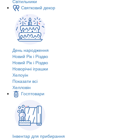
Світильники
Святковий декор
День народження
Новий Рік і Різдво
Новий Рік і Різдво
Новорічні іграшки
Хелоуін
Показати всі
Хелловін
Госптовари
Інвентар для прибирання