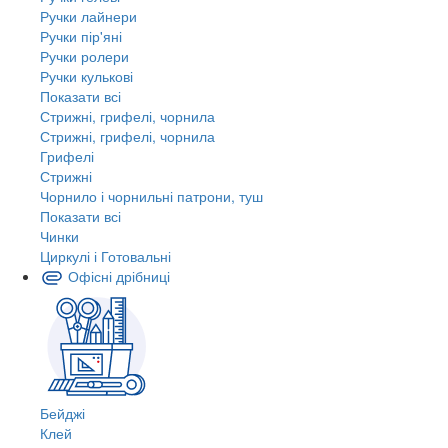
Ручки лайнери
Ручки пір'яні
Ручки ролери
Ручки кулькові
Показати всі
Стрижні, грифелі, чорнила
Стрижні, грифелі, чорнила
Грифелі
Стрижні
Чорнило і чорнильні патрони, туш
Показати всі
Чинки
Циркулі і Готовальні
Офісні дрібниці
Бейджі
Клей