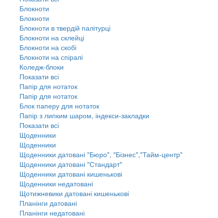
Блокноти
Блокноти
Блокноти в твердій палітурці
Блокноти на склейці
Блокноти на скобі
Блокноти на спіралі
Коледж-блоки
Показати всі
Папір для нотаток
Папір для нотаток
Блок паперу для нотаток
Папір з липким шаром, індекси-закладки
Показати всі
Щоденники
Щоденники
Щоденники датовані "Бюро", "Бізнес","Тайм-центр"
Щоденники датовані "Стандарт"
Щоденники датовані кишенькові
Щоденники недатовані
Щотижневики датовані кишенькові
Планінги датовані
Планінги недатовані