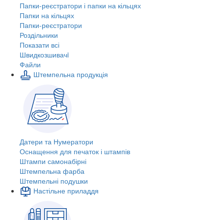
Папки-реєстратори і папки на кільцях
Папки на кільцях
Папки-реєстратори
Роздільники
Показати всі
Швидкозшивачi
Файли
Штемпельна продукція
Датери та Нумератори
Оснащення для печаток і штампів
Штампи самонабірні
Штемпельна фарба
Штемпельні подушки
Настільне приладдя