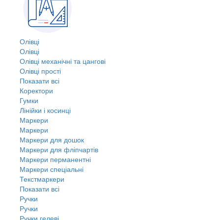
Олівці
Олівці
Олівці механічні та цангові
Олівці прості
Показати всі
Коректори
Гумки
Лінійки і косинці
Маркери
Маркери
Маркери для дошок
Маркери для фліпчартів
Маркери перманентні
Маркери спеціальні
Текстмаркери
Показати всі
Ручки
Ручки
Ручки гелеві