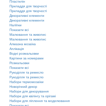
Пластилін
Приладдя для творчості
Приладдя для творчості
Декоративні елементи
Декоративні елементи
Налiпки
Показати всі
Малювання та живопис
Малювання та живопис
Алмазна мозаїка
Аплікація
Водні розмальовки
Картини за номерами
Розмальовки
Показати всі
Рукоділля та ремесло
Рукоділля та ремесло
Набори термомозаїки
Новорічний декор
Набори для декорування
Набори для квілінгу та орігамі
Набори для ліплення та моделювання
Показати всі