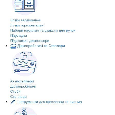
Лотки вертикальні
Лотки горизонтальні
Набори настільні та стакани для ручок
Підкладки
Підставки і диспенсери
Діркопробивачі та Степлери
Антистеплери
Діркопробивачі
Скоби
Степлери
Інструменти для креслення та письма