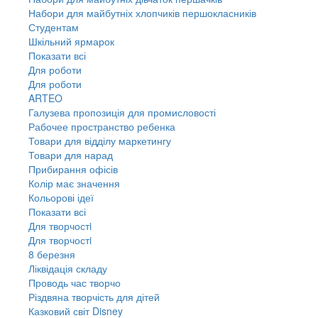
Набори для майбутніх хлопчиків першокласників
Студентам
Шкільний ярмарок
Показати всі
Для роботи
Для роботи
ARTEO
Галузева пропозиція для промисловості
Рабочее пространство ребенка
Товари для відділу маркетингу
Товари для нарад
Прибирання офісів
Колір має значення
Кольорові ідеї
Показати всі
Для творчостi
Для творчостi
8 березня
Ліквідація складу
Проводь час творчо
Різдвяна творчість для дітей
Казковий світ Disney