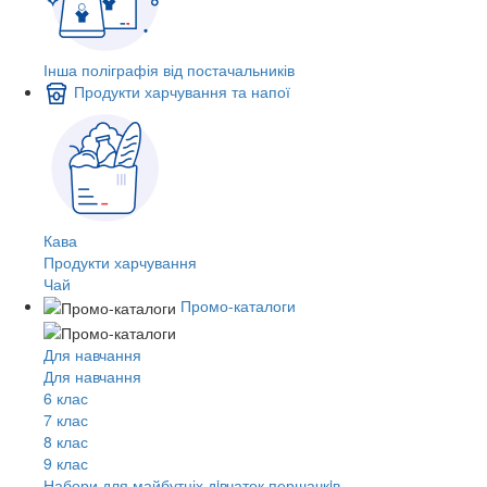
Інша поліграфія від постачальників
Продукти харчування та напої
Кава
Продукти харчування
Чай
Промо-каталоги
Для навчання
Для навчання
6 клас
7 клас
8 клас
9 клас
Набори для майбутніх дiвчаток першачкiв