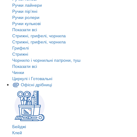
Ручки лайнери
Ручки пір'яні
Ручки ролери
Ручки кулькові
Показати всі
Стрижні, грифелі, чорнила
Стрижні, грифелі, чорнила
Грифелі
Стрижні
Чорнило і чорнильні патрони, туш
Показати всі
Чинки
Циркулі і Готовальні
Офісні дрібниці
Бейджі
Клей