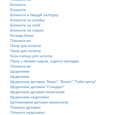
Блокноти
Блокноти
Блокноти в твердій палітурці
Блокноти на склейці
Блокноти на скобі
Блокноти на спіралі
Коледж-блоки
Показати всі
Папір для нотаток
Папір для нотаток
Блок паперу для нотаток
Папір з липким шаром, індекси-закладки
Показати всі
Щоденники
Щоденники
Щоденники датовані "Бюро", "Бізнес","Тайм-центр"
Щоденники датовані "Стандарт"
Щоденники датовані кишенькові
Щоденники недатовані
Щотижневики датовані кишенькові
Планінги датовані
Планінги недатовані