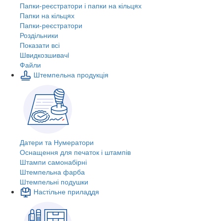
Папки-реєстратори і папки на кільцях
Папки на кільцях
Папки-реєстратори
Роздільники
Показати всі
Швидкозшивачi
Файли
Штемпельна продукція
Датери та Нумератори
Оснащення для печаток і штампів
Штампи самонабірні
Штемпельна фарба
Штемпельні подушки
Настільне приладдя