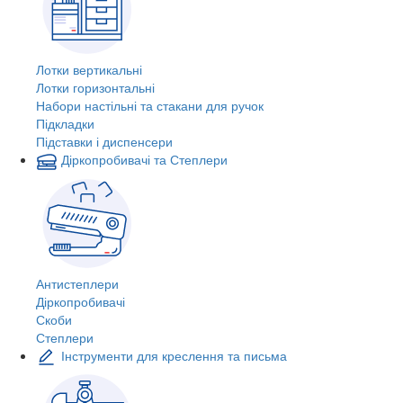
Лотки вертикальні
Лотки горизонтальні
Набори настільні та стакани для ручок
Підкладки
Підставки і диспенсери
Діркопробивачі та Степлери
Антистеплери
Діркопробивачі
Скоби
Степлери
Інструменти для креслення та письма