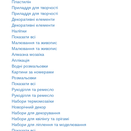
Пластилін
Приладдя для творчості
Приладдя для творчості
Декоративні елементи
Декоративні елементи
Налiпки
Показати всі
Малювання та живопис
Малювання та живопис
Алмазна мозаїка
Аплікація
Водні розмальовки
Картини за номерами
Розмальовки
Показати всі
Рукоділля та ремесло
Рукоділля та ремесло
Набори термомозаїки
Новорічний декор
Набори для декорування
Набори для квілінгу та орігамі
Набори для ліплення та моделювання
Показати всі