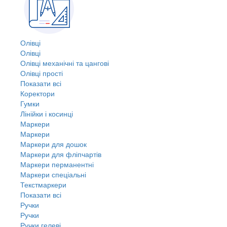
Олівці
Олівці
Олівці механічні та цангові
Олівці прості
Показати всі
Коректори
Гумки
Лінійки і косинці
Маркери
Маркери
Маркери для дошок
Маркери для фліпчартів
Маркери перманентні
Маркери спеціальні
Текстмаркери
Показати всі
Ручки
Ручки
Ручки гелеві