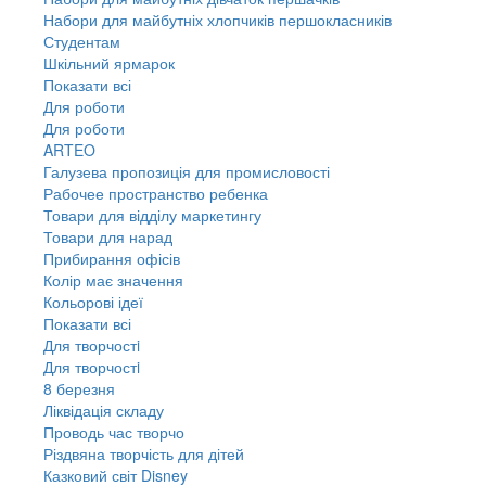
Набори для майбутніх хлопчиків першокласників
Студентам
Шкільний ярмарок
Показати всі
Для роботи
Для роботи
ARTEO
Галузева пропозиція для промисловості
Рабочее пространство ребенка
Товари для відділу маркетингу
Товари для нарад
Прибирання офісів
Колір має значення
Кольорові ідеї
Показати всі
Для творчостi
Для творчостi
8 березня
Ліквідація складу
Проводь час творчо
Різдвяна творчість для дітей
Казковий світ Disney