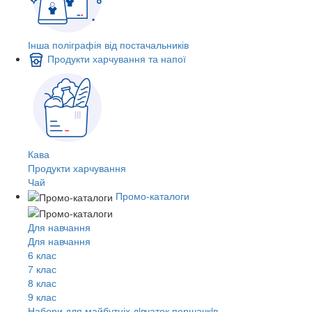
Інша поліграфія від постачальників
Продукти харчування та напої
Кава
Продукти харчування
Чай
Промо-каталоги
Для навчання
Для навчання
6 клас
7 клас
8 клас
9 клас
Набори для майбутніх дiвчаток першачкiв