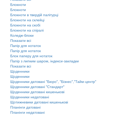
Блокноти
Блокноти
Блокноти в твердій палітурці
Блокноти на склейці
Блокноти на скобі
Блокноти на спіралі
Коледж-блоки
Показати всі
Папір для нотаток
Папір для нотаток
Блок паперу для нотаток
Папір з липким шаром, індекси-закладки
Показати всі
Щоденники
Щоденники
Щоденники датовані "Бюро", "Бізнес","Тайм-центр"
Щоденники датовані "Стандарт"
Щоденники датовані кишенькові
Щоденники недатовані
Щотижневики датовані кишенькові
Планінги датовані
Планінги недатовані