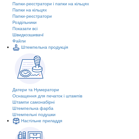
Папки-реєстратори і папки на кільцях
Папки на кільцях
Папки-реєстратори
Роздільники
Показати всі
Швидкозшивачi
Файли
Штемпельна продукція
Датери та Нумератори
Оснащення для печаток і штампів
Штампи самонабірні
Штемпельна фарба
Штемпельні подушки
Настільне приладдя