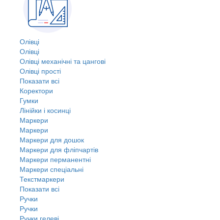
Олівці
Олівці
Олівці механічні та цангові
Олівці прості
Показати всі
Коректори
Гумки
Лінійки і косинці
Маркери
Маркери
Маркери для дошок
Маркери для фліпчартів
Маркери перманентні
Маркери спеціальні
Текстмаркери
Показати всі
Ручки
Ручки
Ручки гелеві