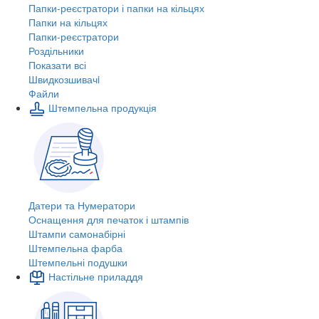
Папки-реєстратори і папки на кільцях
Папки на кільцях
Папки-реєстратори
Роздільники
Показати всі
Швидкозшивачi
Файли
Штемпельна продукція
Датери та Нумератори
Оснащення для печаток і штампів
Штампи самонабірні
Штемпельна фарба
Штемпельні подушки
Настільне приладдя