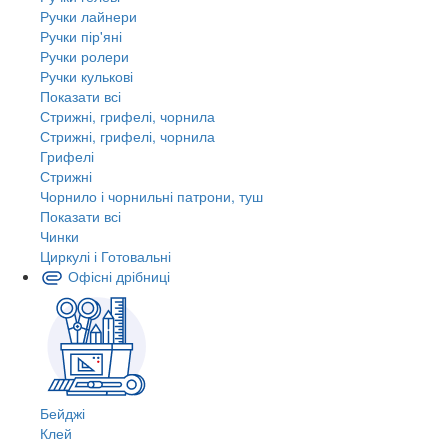
Ручки лайнери
Ручки пір'яні
Ручки ролери
Ручки кулькові
Показати всі
Стрижні, грифелі, чорнила
Стрижні, грифелі, чорнила
Грифелі
Стрижні
Чорнило і чорнильні патрони, туш
Показати всі
Чинки
Циркулі і Готовальні
Офісні дрібниці
Бейджі
Клей