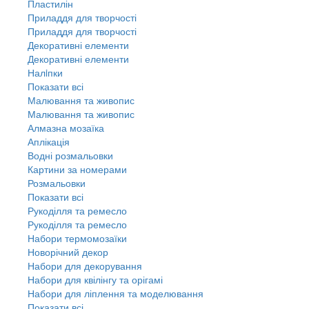
Пластилін
Приладдя для творчості
Приладдя для творчості
Декоративні елементи
Декоративні елементи
Налiпки
Показати всі
Малювання та живопис
Малювання та живопис
Алмазна мозаїка
Аплікація
Водні розмальовки
Картини за номерами
Розмальовки
Показати всі
Рукоділля та ремесло
Рукоділля та ремесло
Набори термомозаїки
Новорічний декор
Набори для декорування
Набори для квілінгу та орігамі
Набори для ліплення та моделювання
Показати всі