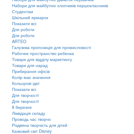
Набори для майбутніх хлопчиків першокласників
Студентам
Шкільний ярмарок
Показати всі
Для роботи
Для роботи
ARTEO
Галузева пропозиція для промисловості
Рабочее пространство ребенка
Товари для відділу маркетингу
Товари для нарад
Прибирання офісів
Колір має значення
Кольорові ідеї
Показати всі
Для творчостi
Для творчостi
8 березня
Ліквідація складу
Проводь час творчо
Різдвяна творчість для дітей
Казковий світ Disney