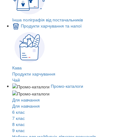
Інша поліграфія від постачальників
Продукти харчування та напої
Кава
Продукти харчування
Чай
Промо-каталоги
Для навчання
Для навчання
6 клас
7 клас
8 клас
9 клас
Набори для майбутніх дiвчаток першачкiв