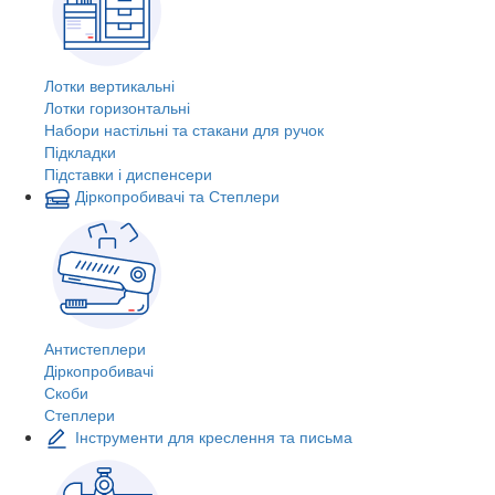
Лотки вертикальні
Лотки горизонтальні
Набори настільні та стакани для ручок
Підкладки
Підставки і диспенсери
Діркопробивачі та Степлери
Антистеплери
Діркопробивачі
Скоби
Степлери
Інструменти для креслення та письма