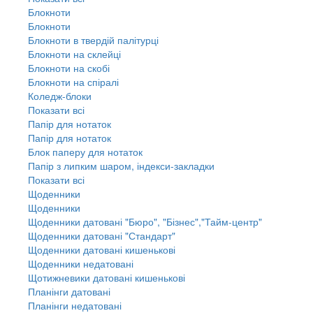
Блокноти
Блокноти
Блокноти в твердій палітурці
Блокноти на склейці
Блокноти на скобі
Блокноти на спіралі
Коледж-блоки
Показати всі
Папір для нотаток
Папір для нотаток
Блок паперу для нотаток
Папір з липким шаром, індекси-закладки
Показати всі
Щоденники
Щоденники
Щоденники датовані "Бюро", "Бізнес","Тайм-центр"
Щоденники датовані "Стандарт"
Щоденники датовані кишенькові
Щоденники недатовані
Щотижневики датовані кишенькові
Планінги датовані
Планінги недатовані