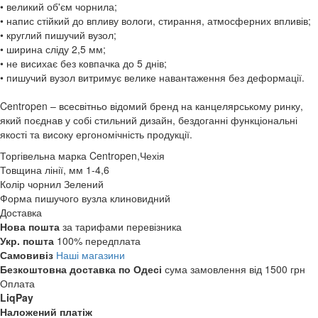
• великий об'єм чорнила;
• напис стійкий до впливу вологи, стирання, атмосферних впливів;
• круглий пишучий вузол;
• ширина сліду 2,5 мм;
• не висихає без ковпачка до 5 днів;
• пишучий вузол витримує велике навантаження без деформації.
Centropen – всесвітньо відомий бренд на канцелярському ринку,
який поєднав у собі стильний дизайн, бездоганні функціональні
якості та високу ергономічність продукції.
Торгівельна марка
Centropen,Чехія
Товщина лінії, мм
1-4,6
Колір чорнил
Зелений
Форма пишучого вузла
клиновидний
Доставка
Нова пошта
за тарифами перевізника
Укр. пошта
100% передплата
Самовивіз
Наші магазини
Безкоштовна доставка по Одесі
сума замовлення від 1500 грн
Оплата
LiqPay
Наложений платіж