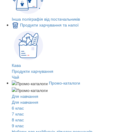
Інша поліграфія від постачальників
Продукти харчування та напої
Кава
Продукти харчування
Чай
Промо-каталоги
Для навчання
Для навчання
6 клас
7 клас
8 клас
9 клас
Набори для майбутніх дiвчаток першачкiв