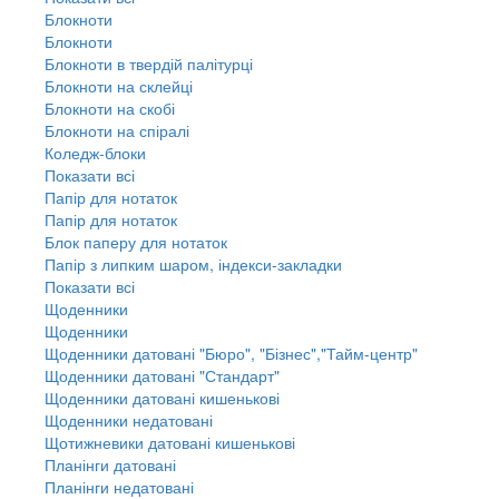
Блокноти
Блокноти
Блокноти в твердій палітурці
Блокноти на склейці
Блокноти на скобі
Блокноти на спіралі
Коледж-блоки
Показати всі
Папір для нотаток
Папір для нотаток
Блок паперу для нотаток
Папір з липким шаром, індекси-закладки
Показати всі
Щоденники
Щоденники
Щоденники датовані "Бюро", "Бізнес","Тайм-центр"
Щоденники датовані "Стандарт"
Щоденники датовані кишенькові
Щоденники недатовані
Щотижневики датовані кишенькові
Планінги датовані
Планінги недатовані