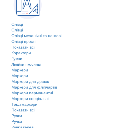
Олівці
Олівці
Олівці механічні та цангові
Олівці прості
Показати всі
Коректори
Гумки
Лінійки і косинці
Маркери
Маркери
Маркери для дошок
Маркери для фліпчартів
Маркери перманентні
Маркери спеціальні
Текстмаркери
Показати всі
Ручки
Ручки
Ручки гелеві