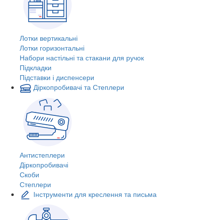
Лотки вертикальні
Лотки горизонтальні
Набори настільні та стакани для ручок
Підкладки
Підставки і диспенсери
Діркопробивачі та Степлери
Антистеплери
Діркопробивачі
Скоби
Степлери
Інструменти для креслення та письма