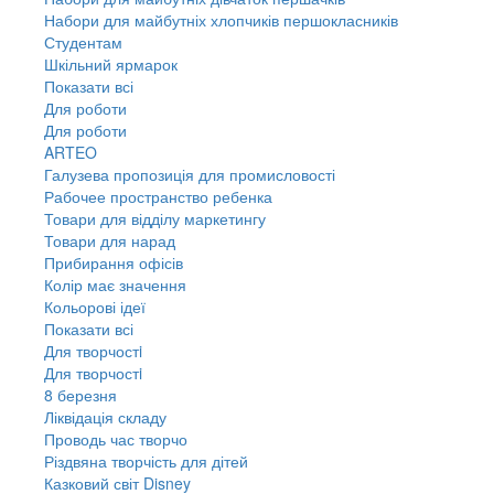
Набори для майбутніх хлопчиків першокласників
Студентам
Шкільний ярмарок
Показати всі
Для роботи
Для роботи
ARTEO
Галузева пропозиція для промисловості
Рабочее пространство ребенка
Товари для відділу маркетингу
Товари для нарад
Прибирання офісів
Колір має значення
Кольорові ідеї
Показати всі
Для творчостi
Для творчостi
8 березня
Ліквідація складу
Проводь час творчо
Різдвяна творчість для дітей
Казковий світ Disney