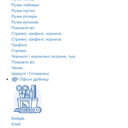
Ручки лайнери
Ручки пір'яні
Ручки ролери
Ручки кулькові
Показати всі
Стрижні, грифелі, чорнила
Стрижні, грифелі, чорнила
Грифелі
Стрижні
Чорнило і чорнильні патрони, туш
Показати всі
Чинки
Циркулі і Готовальні
Офісні дрібниці
Бейджі
Клей