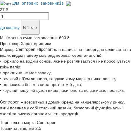
Для оптових замовників
27 ₴
До кошику
В 1 клік
Мінімальна сума замовлення:
600 ₴
Про товар
Характеристики
Маркер Centropen Flipchart для написів на папері для фліпчартів та
інших видах паперу має ряд переваг серег аналогів:
• чорнило на водній основі, яке не розпливається і не просочується
крізь папір;
• практично не має запаху;
• великий об'єм чорнила, завдяки чому маркер пише довше;
• не висихає без ковпачка протягом 5 днів;
• круглий пишучий вузол пише насичено та не залишає пролісків.
Centropen – всесвітньо відомий бренд на канцелярському ринку,
який поєднав у собі стильний дизайн, бездоганні функціональні
якості та високу ергономічність продукції.
Торгівельна марка
Centropen
Товщина лінії, мм
2,5