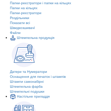
Папки-реєстратори і папки на кільцях
Папки на кільцях
Папки-реєстратори
Роздільники
Показати всі
Швидкозшивачi
Файли
Штемпельна продукція
Датери та Нумератори
Оснащення для печаток і штампів
Штампи самонабірні
Штемпельна фарба
Штемпельні подушки
Настільне приладдя