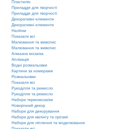
Пластилін
Приладдя для творчості
Приладдя для творчості
Декоративні елементи
Декоративні елементи
Налiпки
Показати всі
Малювання та живопис
Малювання та живопис
Алмазна мозаїка
Аплікація
Водні розмальовки
Картини за номерами
Розмальовки
Показати всі
Рукоділля та ремесло
Рукоділля та ремесло
Набори термомозаїки
Новорічний декор
Набори для декорування
Набори для квілінгу та орігамі
Набори для ліплення та моделювання
Показати всі