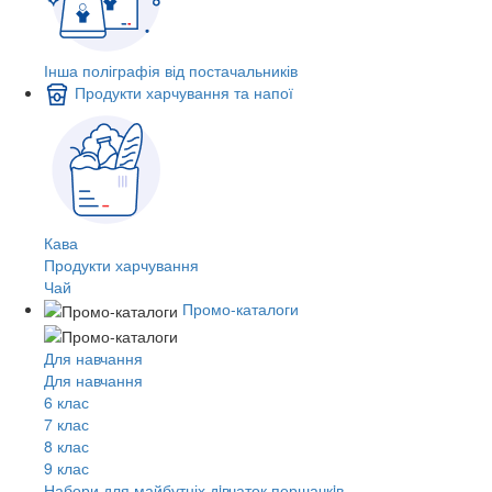
Інша поліграфія від постачальників
Продукти харчування та напої
Кава
Продукти харчування
Чай
Промо-каталоги
Для навчання
Для навчання
6 клас
7 клас
8 клас
9 клас
Набори для майбутніх дiвчаток першачкiв