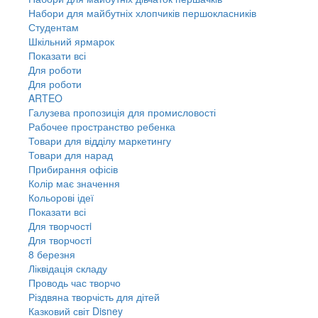
Набори для майбутніх хлопчиків першокласників
Студентам
Шкільний ярмарок
Показати всі
Для роботи
Для роботи
ARTEO
Галузева пропозиція для промисловості
Рабочее пространство ребенка
Товари для відділу маркетингу
Товари для нарад
Прибирання офісів
Колір має значення
Кольорові ідеї
Показати всі
Для творчостi
Для творчостi
8 березня
Ліквідація складу
Проводь час творчо
Різдвяна творчість для дітей
Казковий світ Disney