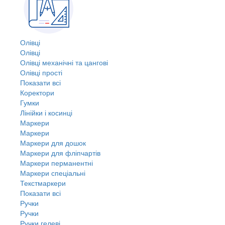
Олівці
Олівці
Олівці механічні та цангові
Олівці прості
Показати всі
Коректори
Гумки
Лінійки і косинці
Маркери
Маркери
Маркери для дошок
Маркери для фліпчартів
Маркери перманентні
Маркери спеціальні
Текстмаркери
Показати всі
Ручки
Ручки
Ручки гелеві