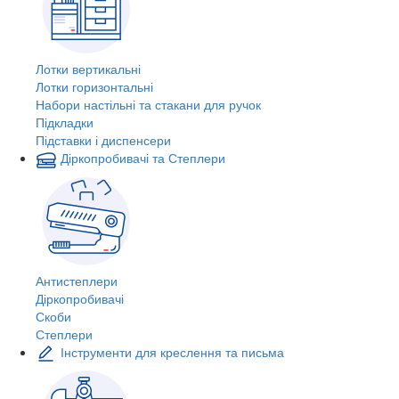
Лотки вертикальні
Лотки горизонтальні
Набори настільні та стакани для ручок
Підкладки
Підставки і диспенсери
Діркопробивачі та Степлери
Антистеплери
Діркопробивачі
Скоби
Степлери
Інструменти для креслення та письма