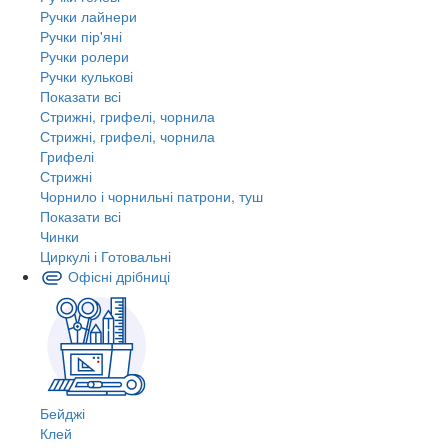
Ручки лайнери
Ручки пір'яні
Ручки ролери
Ручки кулькові
Показати всі
Стрижні, грифелі, чорнила
Стрижні, грифелі, чорнила
Грифелі
Стрижні
Чорнило і чорнильні патрони, туш
Показати всі
Чинки
Циркулі і Готовальні
Офісні дрібниці
Бейджі
Клей