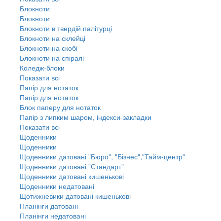
Блокноти
Блокноти
Блокноти в твердій палітурці
Блокноти на склейці
Блокноти на скобі
Блокноти на спіралі
Коледж-блоки
Показати всі
Папір для нотаток
Папір для нотаток
Блок паперу для нотаток
Папір з липким шаром, індекси-закладки
Показати всі
Щоденники
Щоденники
Щоденники датовані "Бюро", "Бізнес","Тайм-центр"
Щоденники датовані "Стандарт"
Щоденники датовані кишенькові
Щоденники недатовані
Щотижневики датовані кишенькові
Планінги датовані
Планінги недатовані