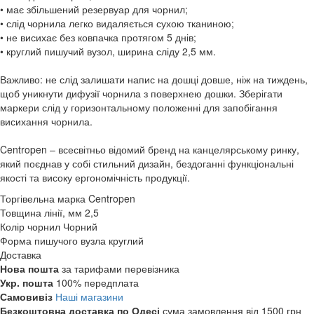
• має збільшений резервуар для чорнил;
• слід чорнила легко видаляється сухою тканиною;
• не висихає без ковпачка протягом 5 днів;
• круглий пишучий вузол, ширина сліду 2,5 мм.
Важливо: не слід залишати напис на дошці довше, ніж на тиждень,
щоб уникнути дифузії чорнила з поверхнею дошки. Зберігати
маркери слід у горизонтальному положенні для запобігання
висихання чорнила.
Centropen – всесвітньо відомий бренд на канцелярському ринку,
який поєднав у собі стильний дизайн, бездоганні функціональні
якості та високу ергономічність продукції.
Торгівельна марка
Centropen
Товщина лінії, мм
2,5
Колір чорнил
Чорний
Форма пишучого вузла
круглий
Доставка
Нова пошта
за тарифами перевізника
Укр. пошта
100% передплата
Самовивіз
Наші магазини
Безкоштовна доставка по Одесі
сума замовлення від 1500 грн