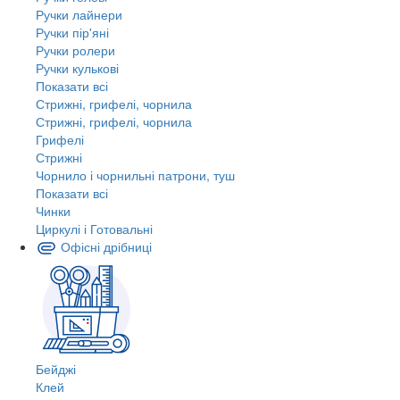
Ручки лайнери
Ручки пір'яні
Ручки ролери
Ручки кулькові
Показати всі
Стрижні, грифелі, чорнила
Стрижні, грифелі, чорнила
Грифелі
Стрижні
Чорнило і чорнильні патрони, туш
Показати всі
Чинки
Циркулі і Готовальні
Офісні дрібниці
Бейджі
Клей