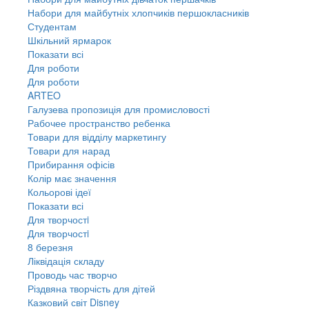
Набори для майбутніх хлопчиків першокласників
Студентам
Шкільний ярмарок
Показати всі
Для роботи
Для роботи
ARTEO
Галузева пропозиція для промисловості
Рабочее пространство ребенка
Товари для відділу маркетингу
Товари для нарад
Прибирання офісів
Колір має значення
Кольорові ідеї
Показати всі
Для творчостi
Для творчостi
8 березня
Ліквідація складу
Проводь час творчо
Різдвяна творчість для дітей
Казковий світ Disney