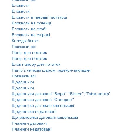
Блокноти
Блокноти
Блокноти в твердій палітурці
Блокноти на склейці
Блокноти на скобі
Блокноти на спіралі
Коледж-блоки
Показати всі
Папір для нотаток
Папір для нотаток
Блок паперу для нотаток
Папір з липким шаром, індекси-закладки
Показати всі
Щоденники
Щоденники
Щоденники датовані "Бюро", "Бізнес","Тайм-центр"
Щоденники датовані "Стандарт"
Щоденники датовані кишенькові
Щоденники недатовані
Щотижневики датовані кишенькові
Планінги датовані
Планінги недатовані