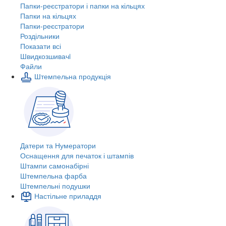
Папки-реєстратори і папки на кільцях
Папки на кільцях
Папки-реєстратори
Роздільники
Показати всі
Швидкозшивачi
Файли
Штемпельна продукція
Датери та Нумератори
Оснащення для печаток і штампів
Штампи самонабірні
Штемпельна фарба
Штемпельні подушки
Настільне приладдя