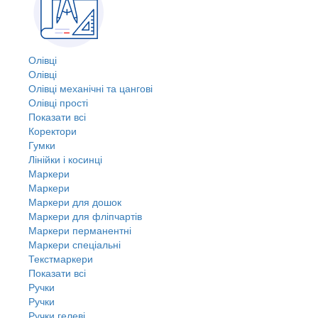
Олівці
Олівці
Олівці механічні та цангові
Олівці прості
Показати всі
Коректори
Гумки
Лінійки і косинці
Маркери
Маркери
Маркери для дошок
Маркери для фліпчартів
Маркери перманентні
Маркери спеціальні
Текстмаркери
Показати всі
Ручки
Ручки
Ручки гелеві