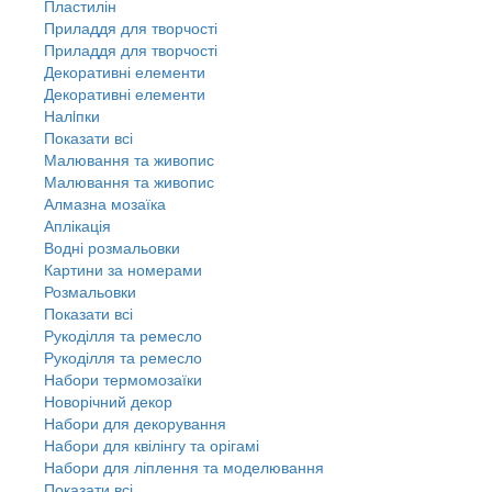
Пластилін
Приладдя для творчості
Приладдя для творчості
Декоративні елементи
Декоративні елементи
Налiпки
Показати всі
Малювання та живопис
Малювання та живопис
Алмазна мозаїка
Аплікація
Водні розмальовки
Картини за номерами
Розмальовки
Показати всі
Рукоділля та ремесло
Рукоділля та ремесло
Набори термомозаїки
Новорічний декор
Набори для декорування
Набори для квілінгу та орігамі
Набори для ліплення та моделювання
Показати всі