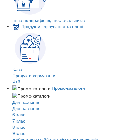
Інша поліграфія від постачальників
Продукти харчування та напої
Кава
Продукти харчування
Чай
Промо-каталоги
Для навчання
Для навчання
6 клас
7 клас
8 клас
9 клас
Набори для майбутніх дiвчаток першачкiв