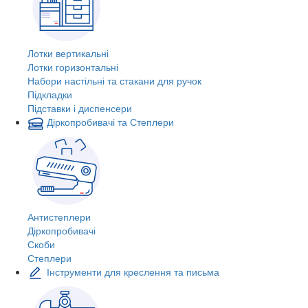
Лотки вертикальні
Лотки горизонтальні
Набори настільні та стакани для ручок
Підкладки
Підставки і диспенсери
Діркопробивачі та Степлери
Антистеплери
Діркопробивачі
Скоби
Степлери
Інструменти для креслення та письма