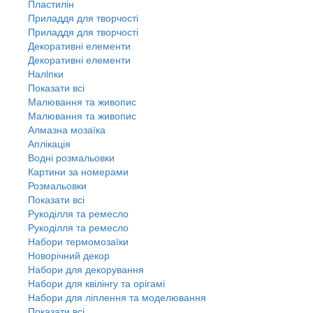
Пластилін
Приладдя для творчості
Приладдя для творчості
Декоративні елементи
Декоративні елементи
Налiпки
Показати всі
Малювання та живопис
Малювання та живопис
Алмазна мозаїка
Аплікація
Водні розмальовки
Картини за номерами
Розмальовки
Показати всі
Рукоділля та ремесло
Рукоділля та ремесло
Набори термомозаїки
Новорічний декор
Набори для декорування
Набори для квілінгу та орігамі
Набори для ліплення та моделювання
Показати всі