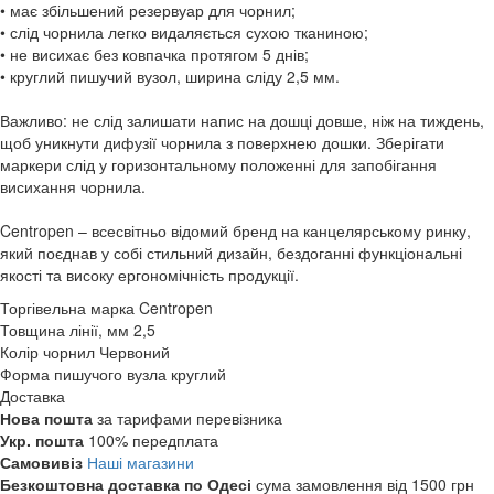
• має збільшений резервуар для чорнил;
• слід чорнила легко видаляється сухою тканиною;
• не висихає без ковпачка протягом 5 днів;
• круглий пишучий вузол, ширина сліду 2,5 мм.
Важливо: не слід залишати напис на дошці довше, ніж на тиждень,
щоб уникнути дифузії чорнила з поверхнею дошки. Зберігати
маркери слід у горизонтальному положенні для запобігання
висихання чорнила.
Centropen – всесвітньо відомий бренд на канцелярському ринку,
який поєднав у собі стильний дизайн, бездоганні функціональні
якості та високу ергономічність продукції.
Торгівельна марка
Centropen
Товщина лінії, мм
2,5
Колір чорнил
Червоний
Форма пишучого вузла
круглий
Доставка
Нова пошта
за тарифами перевізника
Укр. пошта
100% передплата
Самовивіз
Наші магазини
Безкоштовна доставка по Одесі
сума замовлення від 1500 грн