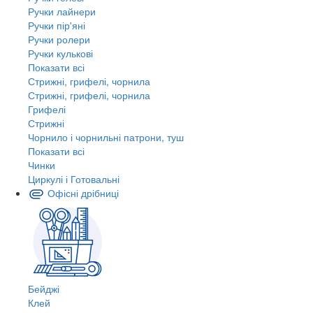
Ручки лайнери
Ручки пір'яні
Ручки ролери
Ручки кулькові
Показати всі
Стрижні, грифелі, чорнила
Стрижні, грифелі, чорнила
Грифелі
Стрижні
Чорнило і чорнильні патрони, туш
Показати всі
Чинки
Циркулі і Готовальні
Офісні дрібниці
Бейджі
Клей