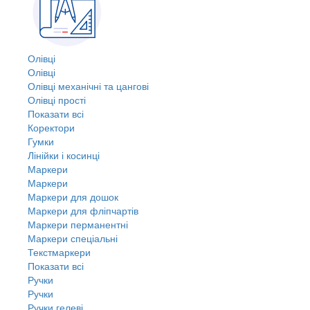
Олівці
Олівці
Олівці механічні та цангові
Олівці прості
Показати всі
Коректори
Гумки
Лінійки і косинці
Маркери
Маркери
Маркери для дошок
Маркери для фліпчартів
Маркери перманентні
Маркери спеціальні
Текстмаркери
Показати всі
Ручки
Ручки
Ручки гелеві