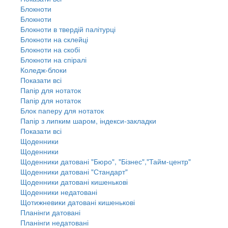
Блокноти
Блокноти
Блокноти в твердій палітурці
Блокноти на склейці
Блокноти на скобі
Блокноти на спіралі
Коледж-блоки
Показати всі
Папір для нотаток
Папір для нотаток
Блок паперу для нотаток
Папір з липким шаром, індекси-закладки
Показати всі
Щоденники
Щоденники
Щоденники датовані "Бюро", "Бізнес","Тайм-центр"
Щоденники датовані "Стандарт"
Щоденники датовані кишенькові
Щоденники недатовані
Щотижневики датовані кишенькові
Планінги датовані
Планінги недатовані