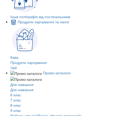
Інша поліграфія від постачальників
Продукти харчування та напої
Кава
Продукти харчування
Чай
Промо-каталоги
Для навчання
Для навчання
6 клас
7 клас
8 клас
9 клас
Набори для майбутніх дiвчаток першачкiв