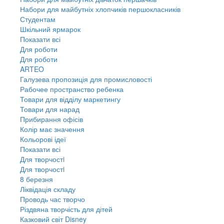
Набори для майбутніх хлопчиків першокласників
Студентам
Шкільний ярмарок
Показати всі
Для роботи
Для роботи
ARTEO
Галузева пропозиція для промисловості
Рабочее пространство ребенка
Товари для відділу маркетингу
Товари для нарад
Прибирання офісів
Колір має значення
Кольорові ідеї
Показати всі
Для творчостi
Для творчостi
8 березня
Ліквідація складу
Проводь час творчо
Різдвяна творчість для дітей
Казковий світ Disney