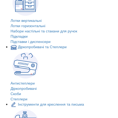
Лотки вертикальні
Лотки горизонтальні
Набори настільні та стакани для ручок
Підкладки
Підставки і диспенсери
Діркопробивачі та Степлери
Антистеплери
Діркопробивачі
Скоби
Степлери
Інструменти для креслення та письма