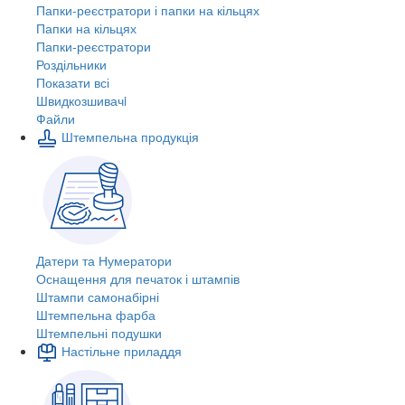
Папки-реєстратори і папки на кільцях
Папки на кільцях
Папки-реєстратори
Роздільники
Показати всі
Швидкозшивачi
Файли
Штемпельна продукція
Датери та Нумератори
Оснащення для печаток і штампів
Штампи самонабірні
Штемпельна фарба
Штемпельні подушки
Настільне приладдя