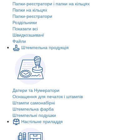
Папки-реєстратори і папки на кільцях
Папки на кільцях
Папки-реєстратори
Роздільники
Показати всі
Швидкозшивачi
Файли
Штемпельна продукція
Датери та Нумератори
Оснащення для печаток і штампів
Штампи самонабірні
Штемпельна фарба
Штемпельні подушки
Настільне приладдя