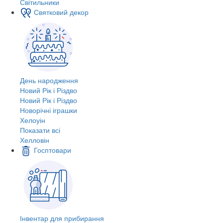
Світильники
Святковий декор
День народження
Новий Рік і Різдво
Новий Рік і Різдво
Новорічні іграшки
Хелоуін
Показати всі
Хелловін
Госптовари
Інвентар для прибирання