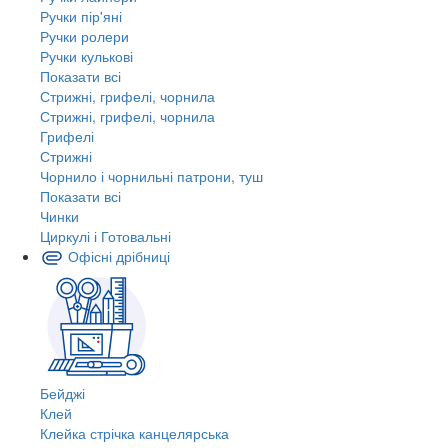
Ручки пір'яні
Ручки ролери
Ручки кулькові
Показати всі
Стрижні, грифелі, чорнила
Стрижні, грифелі, чорнила
Грифелі
Стрижні
Чорнило і чорнильні патрони, туш
Показати всі
Чинки
Циркулі і Готовальні
Офісні дрібниці
Бейджі
Клей
Клейка стрічка канцелярська