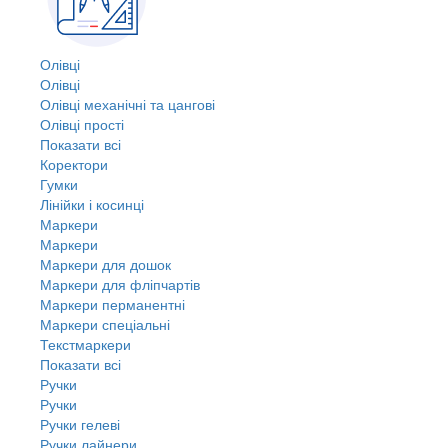
Олівці
Олівці
Олівці механічні та цангові
Олівці прості
Показати всі
Коректори
Гумки
Лінійки і косинці
Маркери
Маркери
Маркери для дошок
Маркери для фліпчартів
Маркери перманентні
Маркери спеціальні
Текстмаркери
Показати всі
Ручки
Ручки
Ручки гелеві
Ручки лайнери