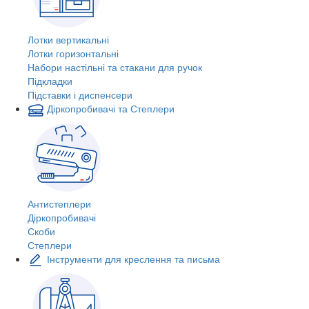
Лотки вертикальні
Лотки горизонтальні
Набори настільні та стакани для ручок
Підкладки
Підставки і диспенсери
Діркопробивачі та Степлери
Антистеплери
Діркопробивачі
Скоби
Степлери
Інструменти для креслення та письма