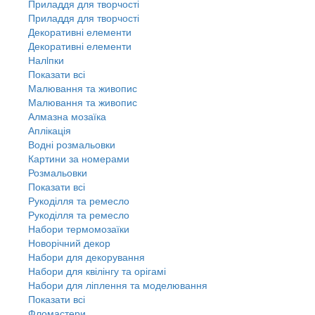
Приладдя для творчості
Приладдя для творчості
Декоративні елементи
Декоративні елементи
Налiпки
Показати всі
Малювання та живопис
Малювання та живопис
Алмазна мозаїка
Аплікація
Водні розмальовки
Картини за номерами
Розмальовки
Показати всі
Рукоділля та ремесло
Рукоділля та ремесло
Набори термомозаїки
Новорічний декор
Набори для декорування
Набори для квілінгу та орігамі
Набори для ліплення та моделювання
Показати всі
Фломастери