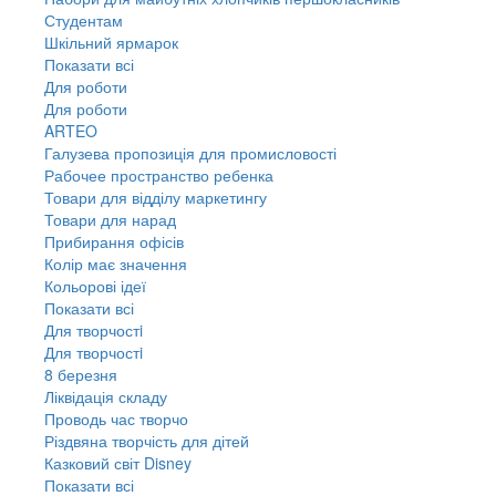
Студентам
Шкільний ярмарок
Показати всі
Для роботи
Для роботи
ARTEO
Галузева пропозиція для промисловості
Рабочее пространство ребенка
Товари для відділу маркетингу
Товари для нарад
Прибирання офісів
Колір має значення
Кольорові ідеї
Показати всі
Для творчостi
Для творчостi
8 березня
Ліквідація складу
Проводь час творчо
Різдвяна творчість для дітей
Казковий світ Disney
Показати всі