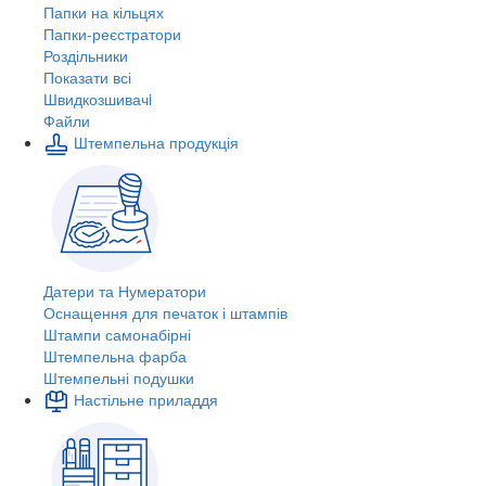
Папки на кільцях
Папки-реєстратори
Роздільники
Показати всі
Швидкозшивачi
Файли
Штемпельна продукція
Датери та Нумератори
Оснащення для печаток і штампів
Штампи самонабірні
Штемпельна фарба
Штемпельні подушки
Настільне приладдя