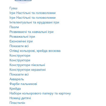
Гуаш
Ігри Настільні та головоломки
Ігри Настільні та головоломки
Інтелектуальні та ерудовані ігри
Пазли
Розвиваючі та навчальні ігри
Розважальні ігри
Економічні ігри
Показати всі
Олівці кольорові, крейда воскова
Конструктори
Конструктори
Конструктори піксельні
Конструктори керамічні
Показати всі
Акварель
Фарби пальчикові
Крейда
Набори кольорового паперу та картону
Ножиці дитячі
Пластилін