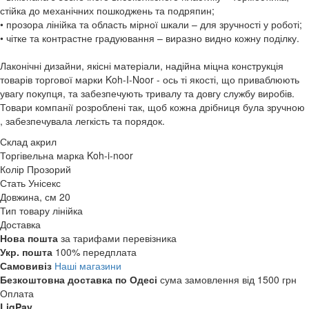
стійка до механічних пошкоджень та подряпин;
• прозора лінійка та область мірної шкали – для зручності у роботі;
• чітке та контрастне градуювання – виразно видно кожну поділку.
Лаконічні дизайни, якісні матеріали, надійна міцна конструкція
товарів торгової марки Koh-I-Noor - ось ті якості, що приваблюють
увагу покупця, та забезпечують тривалу та довгу службу виробів.
Товари компанії розроблені так, щоб кожна дрібниця була зручною
, забезпечувала легкість та порядок.
Склад
акрил
Торгівельна марка
Koh-i-noor
Колір
Прозорий
Стать
Унісекс
Довжина, см
20
Тип товару
лінійка
Доставка
Нова пошта
за тарифами перевізника
Укр. пошта
100% передплата
Самовивіз
Наші магазини
Безкоштовна доставка по Одесі
сума замовлення від 1500 грн
Оплата
LiqPay