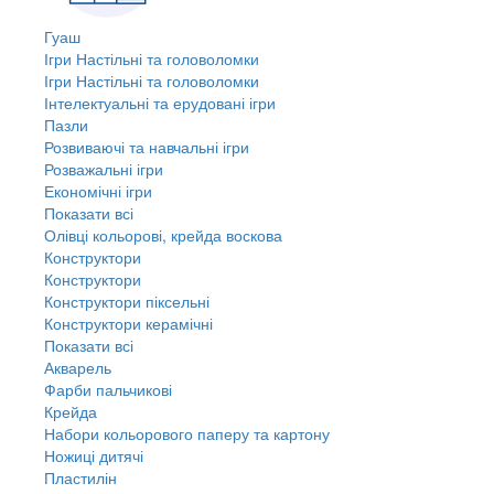
Гуаш
Ігри Настільні та головоломки
Ігри Настільні та головоломки
Інтелектуальні та ерудовані ігри
Пазли
Розвиваючі та навчальні ігри
Розважальні ігри
Економічні ігри
Показати всі
Олівці кольорові, крейда воскова
Конструктори
Конструктори
Конструктори піксельні
Конструктори керамічні
Показати всі
Акварель
Фарби пальчикові
Крейда
Набори кольорового паперу та картону
Ножиці дитячі
Пластилін