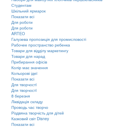
Студентам
Шкільний ярмарок
Показати всі
Для роботи
Для роботи
ARTEO
Галузева пропозиція для промисловості
Рабочее пространство ребенка
Товари для відділу маркетингу
Товари для нарад
Прибирання офісів
Колір має значення
Кольорові ідеї
Показати всі
Для творчостi
Для творчостi
8 березня
Ліквідація складу
Проводь час творчо
Різдвяна творчість для дітей
Казковий світ Disney
Показати всі