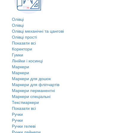
Олівці
Олівці
Олівці механічні та цангові
Олівці прості
Показати всі
Коректори
Гумки
Лінійки і косинці
Маркери
Маркери
Маркери для дошок
Маркери для фліпчартів
Маркери перманентні
Маркери спеціальні
Текстмаркери
Показати всі
Ручки
Ручки
Ручки гелеві
Ручки лайнери