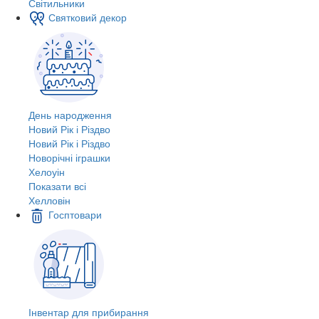
Світильники
Святковий декор
День народження
Новий Рік і Різдво
Новий Рік і Різдво
Новорічні іграшки
Хелоуін
Показати всі
Хелловін
Госптовари
Інвентар для прибирання