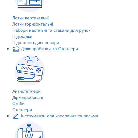
Лотки вертикальні
Лотки горизонтальні
Набори настільні та стакани для ручок
Підкладки
Підставки і диспенсери
Діркопробивачі та Степлери
Антистеплери
Діркопробивачі
Скоби
Степлери
Інструменти для креслення та письма