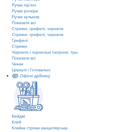
Ручки пір'яні
Ручки ролери
Ручки кулькові
Показати всі
Стрижні, грифелі, чорнила
Стрижні, грифелі, чорнила
Грифелі
Стрижні
Чорнило і чорнильні патрони, туш
Показати всі
Чинки
Циркулі і Готовальні
Офісні дрібниці
Бейджі
Клей
Клейка стрічка канцелярська