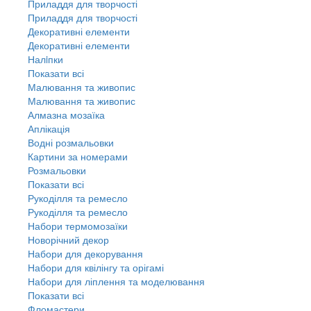
Приладдя для творчості
Приладдя для творчості
Декоративні елементи
Декоративні елементи
Налiпки
Показати всі
Малювання та живопис
Малювання та живопис
Алмазна мозаїка
Аплікація
Водні розмальовки
Картини за номерами
Розмальовки
Показати всі
Рукоділля та ремесло
Рукоділля та ремесло
Набори термомозаїки
Новорічний декор
Набори для декорування
Набори для квілінгу та орігамі
Набори для ліплення та моделювання
Показати всі
Фломастери