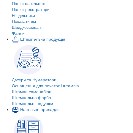
Папки на кільцях
Папки-реєстратори
Роздільники
Показати всі
Швидкозшивачi
Файли
Штемпельна продукція
Датери та Нумератори
Оснащення для печаток і штампів
Штампи самонабірні
Штемпельна фарба
Штемпельні подушки
Настільне приладдя