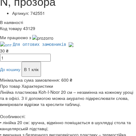
N, прозора
Артикул: 742551
В наявності
Код товару 43129
Ми працюємо з
Для оптових замовників
30 ₴
До кошику
В 1 клік
Мінімальна сума замовлення:
600 ₴
Про товар
Характеристики
Лінійка пластикова Koh-I-Noor 20 см – незамінна на кожному уроці
та в офісі. З її допомогою можна акуратно підкреслювати слова,
вимірювати відрізки та креслити таблиці.
Особливості:
• лінійка 20 см: зручна, відмінно поміщається в шухлядці стола та
канцелярській підставці;
• виконана з безпечного високоякісного пластику – термостійка,