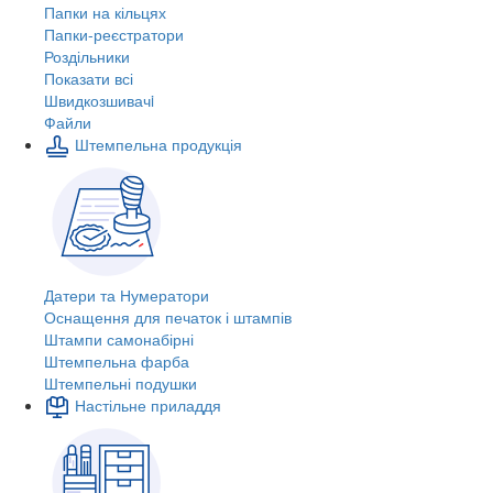
Папки на кільцях
Папки-реєстратори
Роздільники
Показати всі
Швидкозшивачi
Файли
Штемпельна продукція
Датери та Нумератори
Оснащення для печаток і штампів
Штампи самонабірні
Штемпельна фарба
Штемпельні подушки
Настільне приладдя