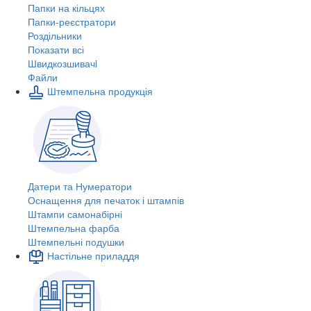
Папки на кільцях
Папки-реєстратори
Роздільники
Показати всі
Швидкозшивачi
Файли
Штемпельна продукція
Датери та Нумератори
Оснащення для печаток і штампів
Штампи самонабірні
Штемпельна фарба
Штемпельні подушки
Настільне приладдя