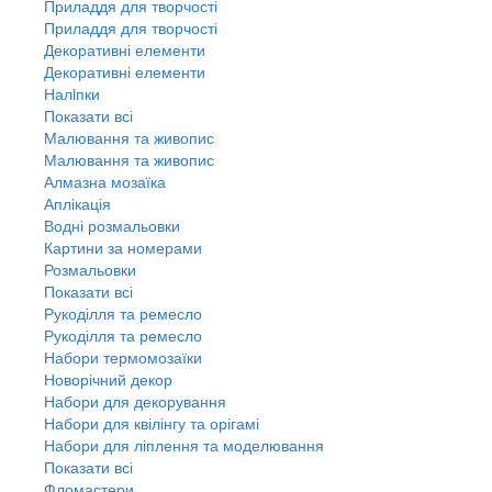
Приладдя для творчості
Приладдя для творчості
Декоративні елементи
Декоративні елементи
Налiпки
Показати всі
Малювання та живопис
Малювання та живопис
Алмазна мозаїка
Аплікація
Водні розмальовки
Картини за номерами
Розмальовки
Показати всі
Рукоділля та ремесло
Рукоділля та ремесло
Набори термомозаїки
Новорічний декор
Набори для декорування
Набори для квілінгу та орігамі
Набори для ліплення та моделювання
Показати всі
Фломастери