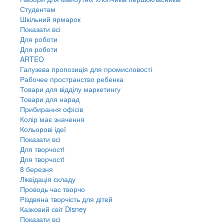
Студентам
Шкільний ярмарок
Показати всі
Для роботи
Для роботи
ARTEO
Галузева пропозиція для промисловості
Рабочее пространство ребенка
Товари для відділу маркетингу
Товари для нарад
Прибирання офісів
Колір має значення
Кольорові ідеї
Показати всі
Для творчостi
Для творчостi
8 березня
Ліквідація складу
Проводь час творчо
Різдвяна творчість для дітей
Казковий світ Disney
Показати всі