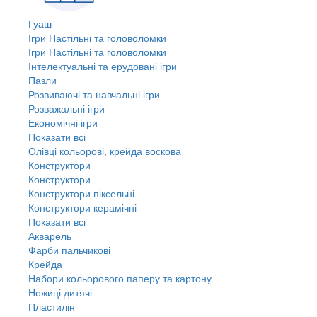
Гуаш
Ігри Настільні та головоломки
Ігри Настільні та головоломки
Інтелектуальні та ерудовані ігри
Пазли
Розвиваючі та навчальні ігри
Розважальні ігри
Економічні ігри
Показати всі
Олівці кольорові, крейда воскова
Конструктори
Конструктори
Конструктори піксельні
Конструктори керамічні
Показати всі
Акварель
Фарби пальчикові
Крейда
Набори кольорового паперу та картону
Ножиці дитячі
Пластилін