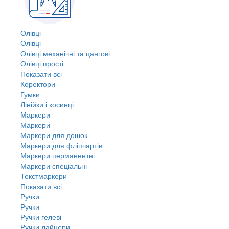
Олівці
Олівці
Олівці механічні та цангові
Олівці прості
Показати всі
Коректори
Гумки
Лінійки і косинці
Маркери
Маркери
Маркери для дошок
Маркери для фліпчартів
Маркери перманентні
Маркери спеціальні
Текстмаркери
Показати всі
Ручки
Ручки
Ручки гелеві
Ручки лайнери