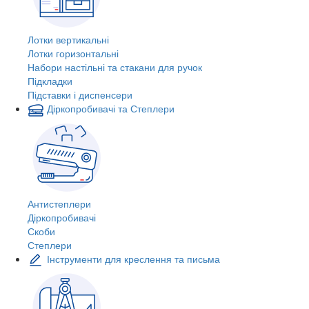
Лотки вертикальні
Лотки горизонтальні
Набори настільні та стакани для ручок
Підкладки
Підставки і диспенсери
Діркопробивачі та Степлери
Антистеплери
Діркопробивачі
Скоби
Степлери
Інструменти для креслення та письма