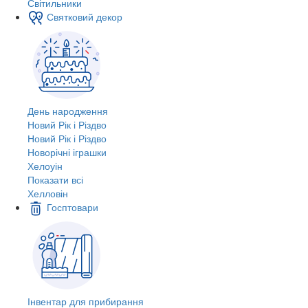
Світильники
Святковий декор
День народження
Новий Рік і Різдво
Новий Рік і Різдво
Новорічні іграшки
Хелоуін
Показати всі
Хелловін
Госптовари
Інвентар для прибирання