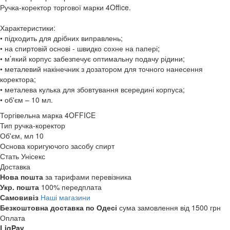
Ручка-коректор торгової марки 4Office.
Характеристики:
• підходить для дрібних виправлень;
• на спиртовій основі - швидко сохне на папері;
• м’який корпус забезпечує оптимальну подачу рідини;
• металевий накінечник з дозатором для точного нанесення
коректора;
• металева кулька для збовтування всередині корпуса;
• об'єм – 10 мл.
Торгівельна марка
4OFFICE
Тип
ручка-коректор
Об'єм, мл
10
Основа коригуючого засобу
спирт
Стать
Унісекс
Доставка
Нова пошта
за тарифами перевізника
Укр. пошта
100% передплата
Самовивіз
Наші магазини
Безкоштовна доставка по Одесі
сума замовлення від 1500 грн
Оплата
LiqPay