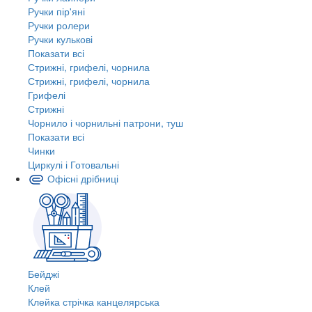
Ручки пір'яні
Ручки ролери
Ручки кулькові
Показати всі
Стрижні, грифелі, чорнила
Стрижні, грифелі, чорнила
Грифелі
Стрижні
Чорнило і чорнильні патрони, туш
Показати всі
Чинки
Циркулі і Готовальні
Офісні дрібниці
Бейджі
Клей
Клейка стрічка канцелярська