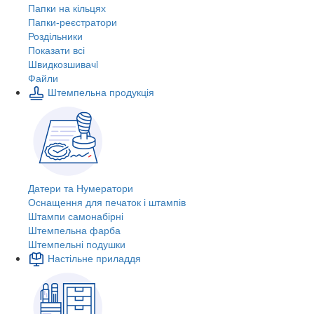
Папки на кільцях
Папки-реєстратори
Роздільники
Показати всі
Швидкозшивачi
Файли
Штемпельна продукція
Датери та Нумератори
Оснащення для печаток і штампів
Штампи самонабірні
Штемпельна фарба
Штемпельні подушки
Настільне приладдя