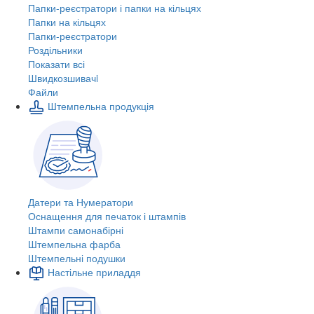
Папки-реєстратори і папки на кільцях
Папки на кільцях
Папки-реєстратори
Роздільники
Показати всі
Швидкозшивачi
Файли
Штемпельна продукція
Датери та Нумератори
Оснащення для печаток і штампів
Штампи самонабірні
Штемпельна фарба
Штемпельні подушки
Настільне приладдя