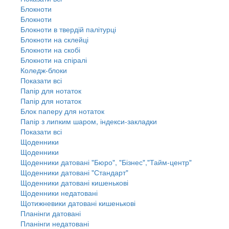
Блокноти
Блокноти
Блокноти в твердій палітурці
Блокноти на склейці
Блокноти на скобі
Блокноти на спіралі
Коледж-блоки
Показати всі
Папір для нотаток
Папір для нотаток
Блок паперу для нотаток
Папір з липким шаром, індекси-закладки
Показати всі
Щоденники
Щоденники
Щоденники датовані "Бюро", "Бізнес","Тайм-центр"
Щоденники датовані "Стандарт"
Щоденники датовані кишенькові
Щоденники недатовані
Щотижневики датовані кишенькові
Планінги датовані
Планінги недатовані