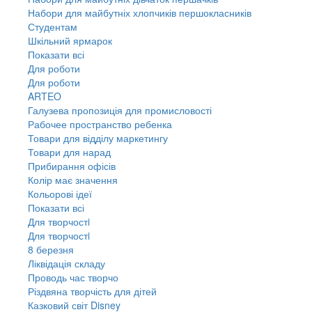
Набори для майбутніх хлопчиків першокласників
Студентам
Шкільний ярмарок
Показати всі
Для роботи
Для роботи
ARTEO
Галузева пропозиція для промисловості
Рабочее пространство ребенка
Товари для відділу маркетингу
Товари для нарад
Прибирання офісів
Колір має значення
Кольорові ідеї
Показати всі
Для творчостi
Для творчостi
8 березня
Ліквідація складу
Проводь час творчо
Різдвяна творчість для дітей
Казковий світ Disney