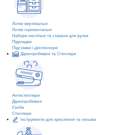
Лотки вертикальні
Лотки горизонтальні
Набори настільні та стакани для ручок
Підкладки
Підставки і диспенсери
Діркопробивачі та Степлери
Антистеплери
Діркопробивачі
Скоби
Степлери
Інструменти для креслення та письма