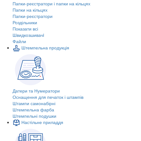
Папки-реєстратори і папки на кільцях
Папки на кільцях
Папки-реєстратори
Роздільники
Показати всі
Швидкозшивачi
Файли
Штемпельна продукція
Датери та Нумератори
Оснащення для печаток і штампів
Штампи самонабірні
Штемпельна фарба
Штемпельні подушки
Настільне приладдя