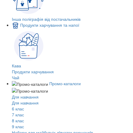
Інша поліграфія від постачальників
Продукти харчування та напої
Кава
Продукти харчування
Чай
Промо-каталоги
Для навчання
Для навчання
6 клас
7 клас
8 клас
9 клас
Набори для майбутніх дiвчаток першачкiв