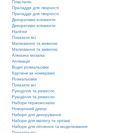
Пластилін
Приладдя для творчості
Приладдя для творчості
Декоративні елементи
Декоративні елементи
Налiпки
Показати всі
Малювання та живопис
Малювання та живопис
Алмазна мозаїка
Аплікація
Водні розмальовки
Картини за номерами
Розмальовки
Показати всі
Рукоділля та ремесло
Рукоділля та ремесло
Набори термомозаїки
Новорічний декор
Набори для декорування
Набори для квілінгу та орігамі
Набори для ліплення та моделювання
Показати всі