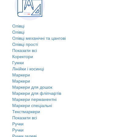
Олівці
Олівці
Олівці механічні та цангові
Олівці прості
Показати всі
Коректори
Гумки
Лінійки і косинці
Маркери
Маркери
Маркери для дошок
Маркери для фліпчартів
Маркери перманентні
Маркери спеціальні
Текстмаркери
Показати всі
Ручки
Ручки
Ручки гелеві