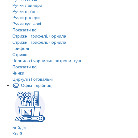
Ручки лайнери
Ручки пір'яні
Ручки ролери
Ручки кулькові
Показати всі
Стрижні, грифелі, чорнила
Стрижні, грифелі, чорнила
Грифелі
Стрижні
Чорнило і чорнильні патрони, туш
Показати всі
Чинки
Циркулі і Готовальні
Офісні дрібниці
Бейджі
Клей