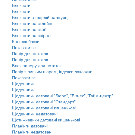
Блокноти
Блокноти
Блокноти в твердій палітурці
Блокноти на склейці
Блокноти на скобі
Блокноти на спіралі
Коледж-блоки
Показати всі
Папір для нотаток
Папір для нотаток
Блок паперу для нотаток
Папір з липким шаром, індекси-закладки
Показати всі
Щоденники
Щоденники
Щоденники датовані "Бюро", "Бізнес","Тайм-центр"
Щоденники датовані "Стандарт"
Щоденники датовані кишенькові
Щоденники недатовані
Щотижневики датовані кишенькові
Планінги датовані
Планінги недатовані