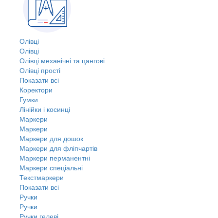
Олівці
Олівці
Олівці механічні та цангові
Олівці прості
Показати всі
Коректори
Гумки
Лінійки і косинці
Маркери
Маркери
Маркери для дошок
Маркери для фліпчартів
Маркери перманентні
Маркери спеціальні
Текстмаркери
Показати всі
Ручки
Ручки
Ручки гелеві