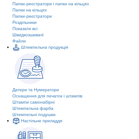
Папки-реєстратори і папки на кільцях
Папки на кільцях
Папки-реєстратори
Роздільники
Показати всі
Швидкозшивачi
Файли
Штемпельна продукція
Датери та Нумератори
Оснащення для печаток і штампів
Штампи самонабірні
Штемпельна фарба
Штемпельні подушки
Настільне приладдя