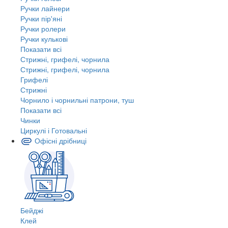
Ручки лайнери
Ручки пір'яні
Ручки ролери
Ручки кулькові
Показати всі
Стрижні, грифелі, чорнила
Стрижні, грифелі, чорнила
Грифелі
Стрижні
Чорнило і чорнильні патрони, туш
Показати всі
Чинки
Циркулі і Готовальні
Офісні дрібниці
Бейджі
Клей