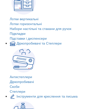
Лотки вертикальні
Лотки горизонтальні
Набори настільні та стакани для ручок
Підкладки
Підставки і диспенсери
Діркопробивачі та Степлери
Антистеплери
Діркопробивачі
Скоби
Степлери
Інструменти для креслення та письма