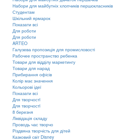
Набори для майбутніх хлопчиків першокласників
Студентам
Шкільний ярмарок
Показати всі
Для роботи
Для роботи
ARTEO
Галузева пропозиція для промисловості
Рабочее пространство ребенка
Товари для відділу маркетингу
Товари для нарад
Прибирання офісів
Колір має значення
Кольорові ідеї
Показати всі
Для творчостi
Для творчостi
8 березня
Ліквідація складу
Проводь час творчо
Різдвяна творчість для дітей
Казковий світ Disney