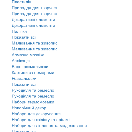
Пластилін
Приладдя для творчості
Приладдя для творчості
Декоративні елементи
Декоративні елементи
Налiпки
Показати всі
Малювання та живопис
Малювання та живопис
Алмазна мозаїка
Аплікація
Водні розмальовки
Картини за номерами
Розмальовки
Показати всі
Рукоділля та ремесло
Рукоділля та ремесло
Набори термомозаїки
Новорічний декор
Набори для декорування
Набори для квілінгу та орігамі
Набори для ліплення та моделювання
Показати всі