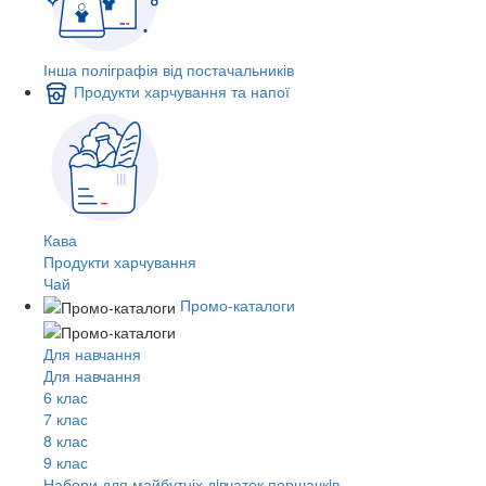
Інша поліграфія від постачальників
Продукти харчування та напої
Кава
Продукти харчування
Чай
Промо-каталоги
Для навчання
Для навчання
6 клас
7 клас
8 клас
9 клас
Набори для майбутніх дiвчаток першачкiв