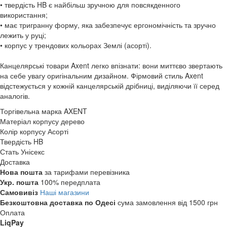
• твердість HB є найбільш зручною для повсякденного
використання;
• має тригранну форму, яка забезпечує ергономічність та зручно
лежить у руці;
• корпус у трендових кольорах Землі (асорті).
Канцелярські товари Axent легко впізнати: вони миттєво звертають
на себе увагу оригінальним дизайном. Фірмовий стиль Axent
відстежується у кожній канцелярській дрібниці, виділяючи її серед
аналогів.
Торгівельна марка
AXENT
Матеріал корпусу
дерево
Колір корпусу
Асорті
Твердість
HB
Стать
Унісекс
Доставка
Нова пошта
за тарифами перевізника
Укр. пошта
100% передплата
Самовивіз
Наші магазини
Безкоштовна доставка по Одесі
сума замовлення від 1500 грн
Оплата
LiqPay