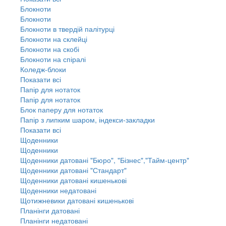
Блокноти
Блокноти
Блокноти в твердій палітурці
Блокноти на склейці
Блокноти на скобі
Блокноти на спіралі
Коледж-блоки
Показати всі
Папір для нотаток
Папір для нотаток
Блок паперу для нотаток
Папір з липким шаром, індекси-закладки
Показати всі
Щоденники
Щоденники
Щоденники датовані "Бюро", "Бізнес","Тайм-центр"
Щоденники датовані "Стандарт"
Щоденники датовані кишенькові
Щоденники недатовані
Щотижневики датовані кишенькові
Планінги датовані
Планінги недатовані