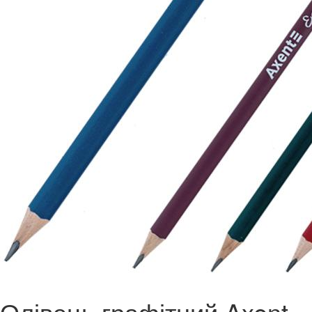
Олівець графітний Axent