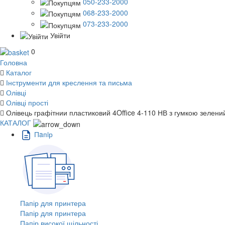
050-233-2000
068-233-2000
073-233-2000
Увійти
0
Головна
Каталог
Інструменти для креслення та письма
Олівці
Олівці прості
Олівець графітнии пластиковий 4Office 4-110 НВ з гумкою зелени
КАТАЛОГ
Пaпiр
Папір для принтера
Папір для принтера
Папір високої щільності