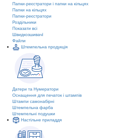
Папки-реєстратори і папки на кільцях
Папки на кільцях
Папки-реєстратори
Роздільники
Показати всі
Швидкозшивачi
Файли
Штемпельна продукція
Датери та Нумератори
Оснащення для печаток і штампів
Штампи самонабірні
Штемпельна фарба
Штемпельні подушки
Настільне приладдя