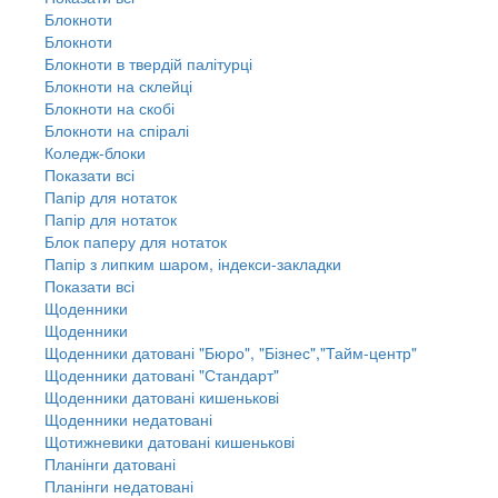
Блокноти
Блокноти
Блокноти в твердій палітурці
Блокноти на склейці
Блокноти на скобі
Блокноти на спіралі
Коледж-блоки
Показати всі
Папір для нотаток
Папір для нотаток
Блок паперу для нотаток
Папір з липким шаром, індекси-закладки
Показати всі
Щоденники
Щоденники
Щоденники датовані "Бюро", "Бізнес","Тайм-центр"
Щоденники датовані "Стандарт"
Щоденники датовані кишенькові
Щоденники недатовані
Щотижневики датовані кишенькові
Планінги датовані
Планінги недатовані