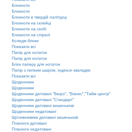
Блокноти
Блокноти
Блокноти в твердій палітурці
Блокноти на склейці
Блокноти на скобі
Блокноти на спіралі
Коледж-блоки
Показати всі
Папір для нотаток
Папір для нотаток
Блок паперу для нотаток
Папір з липким шаром, індекси-закладки
Показати всі
Щоденники
Щоденники
Щоденники датовані "Бюро", "Бізнес","Тайм-центр"
Щоденники датовані "Стандарт"
Щоденники датовані кишенькові
Щоденники недатовані
Щотижневики датовані кишенькові
Планінги датовані
Планінги недатовані