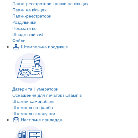
Папки-реєстратори і папки на кільцях
Папки на кільцях
Папки-реєстратори
Роздільники
Показати всі
Швидкозшивачi
Файли
Штемпельна продукція
Датери та Нумератори
Оснащення для печаток і штампів
Штампи самонабірні
Штемпельна фарба
Штемпельні подушки
Настільне приладдя